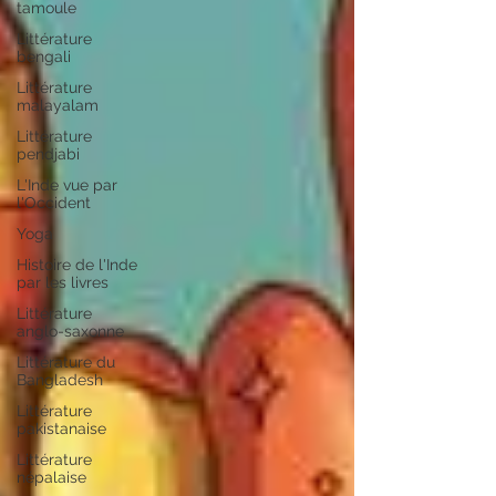
tamoule
Littérature
bengali
Littérature
malayalam
Littérature
pendjabi
L'Inde vue par
l'Occident
Yoga
Histoire de l'Inde
par les livres
Littérature
anglo-saxonne
Littérature du
Bangladesh
Littérature
pakistanaise
Littérature
népalaise