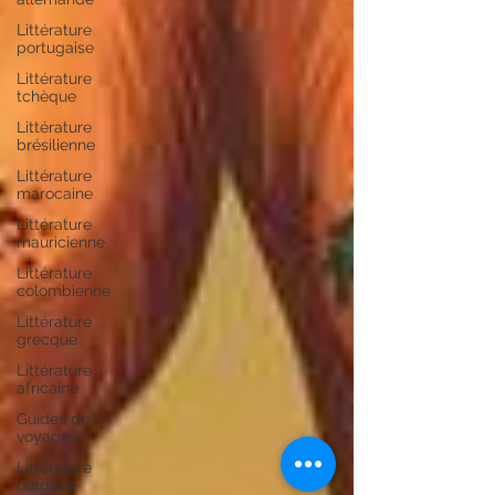
Littérature
portugaise
Littérature
tchèque
Littérature
brésilienne
Littérature
marocaine
Littérature
mauricienne
Littérature
colombienne
Littérature
grecque
Littérature
africaine
Guides de
voyages
Littérature
ourdoue