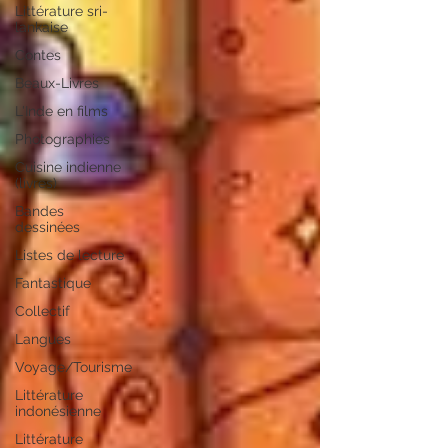
Littérature sri-
lankaise
Contes
Beaux-Livres
L'Inde en films
Photographies
Cuisine indienne
(livres)
Bandes
dessinées
Listes de lecture
Fantastique
Collectif
Langues
Voyage/Tourisme
Littérature
indonésienne
Littérature