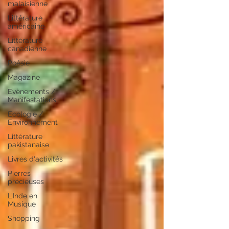
malaisienne
Littérature
américaine
Littérature
canadienne
Poésie
Magazine
Evènements /
Manifestations
Ecologie /
Environnement
Littérature
pakistanaise
Livres d'activités
Pierres
précieuses
L'Inde en
Musique
Shopping