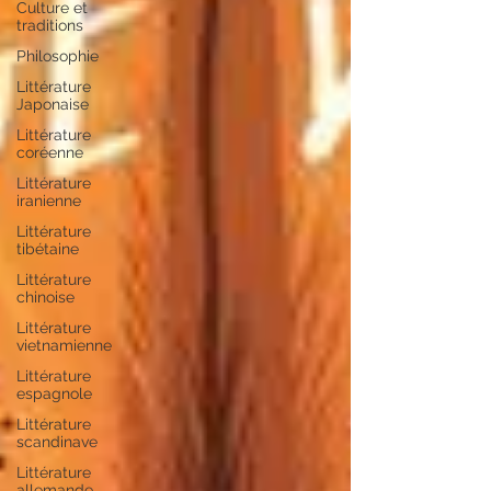
Culture et
traditions
Philosophie
Littérature
Japonaise
Littérature
coréenne
Littérature
iranienne
Littérature
tibétaine
Littérature
chinoise
Littérature
vietnamienne
Littérature
espagnole
Littérature
scandinave
Littérature
allemande