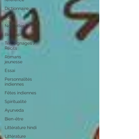
Dictionnaire
Polar
Nouvelles
Biographie
Témoignages /
Récits
Romans
jeunesse
Essai
Personnalités
indiennes
Fêtes indiennes
Spiritualité
Ayurveda
Bien-être
Littérature hindi
Littérature