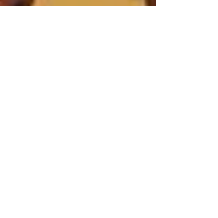
Littérature
islandaise
Littérature
islandaise
Cuisine
népalaise
Mangas