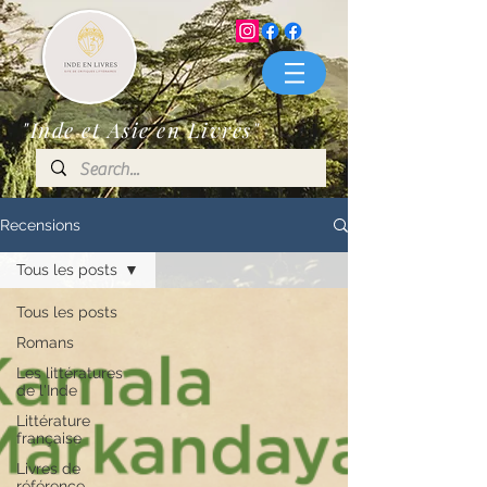
"Inde et Asie en Livres"
Recensions
Tous les posts
Tous les posts
Romans
Les littératures
de l'Inde
Littérature
française
Livres de
référence