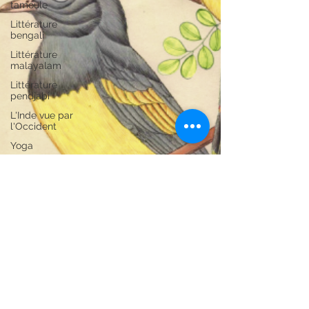
tamoule
Littérature
bengali
Littérature
malayalam
Littérature
pendjabi
L'Inde vue par
l'Occident
Yoga
Histoire de l'Inde
par les livres
Littérature
anglo-saxonne
Littérature du
Bangladesh
Littérature
pakistanaise
Littérature
népalaise