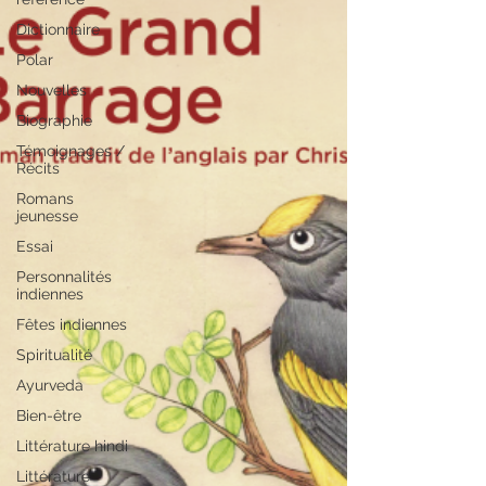
Dictionnaire
Polar
Nouvelles
Biographie
Témoignages /
Récits
Romans
jeunesse
Essai
Personnalités
indiennes
Fêtes indiennes
Spiritualité
Ayurveda
Bien-être
Littérature hindi
Littérature