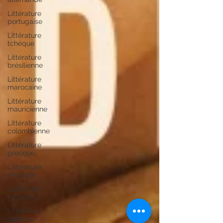
Littérature
portugaise
Littérature
tchèque
Littérature
brésilienne
Littérature
marocaine
Littérature
mauricienne
Littérature
colombienne
Littérature
grecque
Littérature
africaine
Guides de
voyages
Littérature
ourdoue