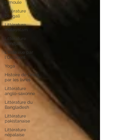
tamoule
Littérature
bengali
Littérature
malayalam
Littérature
pendjabi
L'Inde vue par
l'Occident
Yoga
Histoire de l'Inde
par les livres
Littérature
anglo-saxonne
Littérature du
Bangladesh
Littérature
pakistanaise
Littérature
népalaise