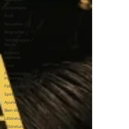
Dictionnaire
Polar
Nouvelles
Biographie
Témoignages /
Récits
Romans
jeunesse
Essai
Personnalités
indiennes
Fêtes indiennes
Spiritualité
Ayurveda
Bien-être
Littérature hindi
Littérature