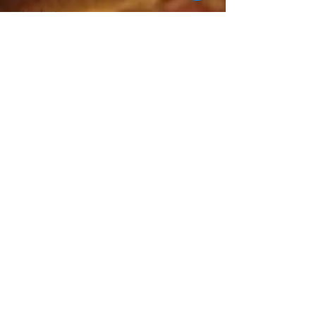
Littérature
islandaise
Littérature
islandaise
Cuisine
népalaise
Mangas