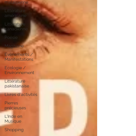
malaisienne
Littérature
américaine
Littérature
canadienne
Poésie
Magazine
Evènements /
Manifestations
Ecologie /
Environnement
Littérature
pakistanaise
Livres d'activités
Pierres
précieuses
L'Inde en
Musique
Shopping