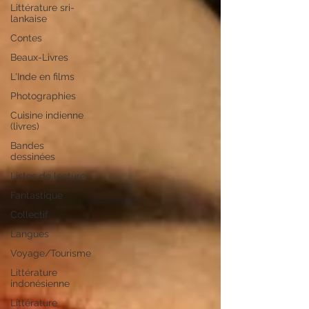
Littérature sri-
lankaise
Contes
Beaux-Livres
L'Inde en films
Photographies
Cuisine indienne
(livres)
Bandes
dessinées
Listes de lecture
Fantastique
Collectif
Langues
Voyage/Tourisme
Littérature
indonésienne
Littérature