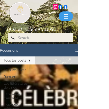
"Inde et Asie en Livres"
Recensions
Tous les posts
Tous les posts
Romans
Les littératures
de l'Inde
Littérature
française
Livres de
référence