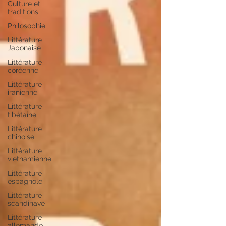
Culture et
traditions
Philosophie
Littérature
Japonaise
Littérature
coréenne
Littérature
iranienne
Littérature
tibétaine
Littérature
chinoise
Littérature
vietnamienne
Littérature
espagnole
Littérature
scandinave
Littérature
allemande