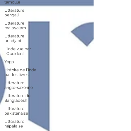
tamoule
Littérature
bengali
Littérature
malayalam
Littérature
pendjabi
L'Inde vue par
l'Occident
Yoga
Histoire de l'Inde
par les livres
Littérature
anglo-saxonne
Littérature du
Bangladesh
Littérature
pakistanaise
Littérature
népalaise