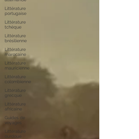
Littérature
portugaise
Littérature
tchèque
Littérature
brésilienne
Littérature
marocaine
Littérature
mauricienne
Littérature
colombienne
Littérature
grecque
Littérature
africaine
Guides de
voyages
Littérature
ourdoue