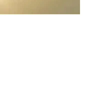
5 oct. 2021
"Sur les pas de Shiva - En
Inde, dans la lumière
d'Arunachala" - Elisabeth
Barillé
#elisabethbarillé #élisabethbarillé
#ÉditionsDescléedeBrouwer
#SurlespasdeShiva #NetGalleyFrance
#spiritualité #hindouisme #shiva...