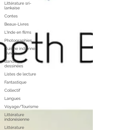
Littérature sri-
lankaise
Contes
Beaux-Livres
L'Inde en films
Photographies
Cuisine indienne
(livres)
Bandes
dessinées
Listes de lecture
Fantastique
Collectif
Langues
Voyage/Tourisme
Littérature
indonésienne
Littérature