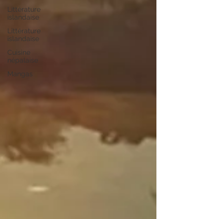
Littérature
islandaise
Littérature
islandaise
Cuisine
népalaise
Mangas