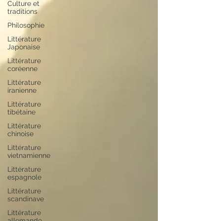
Culture et
traditions
Philosophie
Littérature
Japonaise
Littérature
coréenne
Littérature
iranienne
Littérature
tibétaine
Littérature
chinoise
Littérature
vietnamienne
Littérature
espagnole
Littérature
scandinave
Littérature
allemande