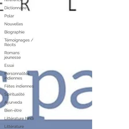
Dictionnaire
Polar
Nouvelles
Biographie
Témoignages /
Récits
Romans
jeunesse
Essai
Personnalités
indiennes
Fêtes indiennes
Spiritualité
Ayurveda
Bien-être
Littérature hindi
Littérature