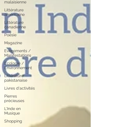
malaisienne
Littérature
américaine
Littérature
canadienne
Poésie
Magazine
Evènements /
Manifestations
Ecologie /
Environnement
Littérature
pakistanaise
Livres d'activités
Pierres
précieuses
L'Inde en
Musique
Shopping