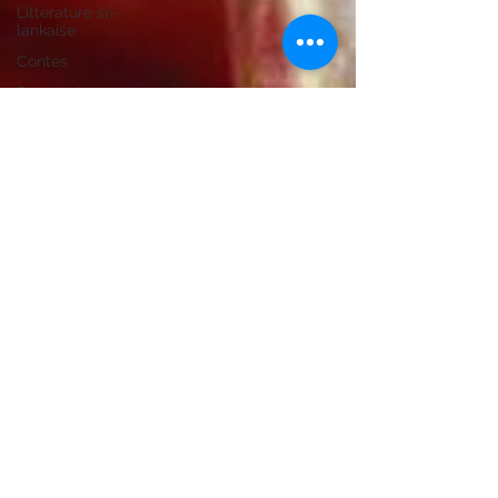
Littérature sri-
lankaise
Contes
Beaux-Livres
L'Inde en films
Photographies
Cuisine indienne
(livres)
Bandes
dessinées
Listes de lecture
Fantastique
Collectif
Langues
Voyage/Tourisme
Littérature
indonésienne
Littérature