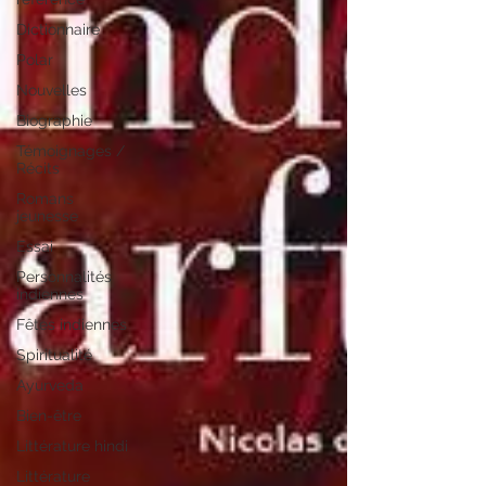
Dictionnaire
Polar
Nouvelles
Biographie
Témoignages /
Récits
Romans
jeunesse
Essai
Personnalités
indiennes
Fêtes indiennes
Spiritualité
Ayurveda
Bien-être
Littérature hindi
Littérature