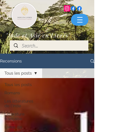
"Inde et Asie en Livres"
Recensions
Tous les posts
Tous les posts
Romans
Les littératures
de l'Inde
Littérature
française
Livres de
référence