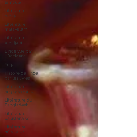
tamoule
Littérature
bengali
Littérature
malayalam
Littérature
pendjabi
L'Inde vue par
l'Occident
Yoga
Histoire de l'Inde
par les livres
Littérature
anglo-saxonne
Littérature du
Bangladesh
Littérature
pakistanaise
Littérature
népalaise