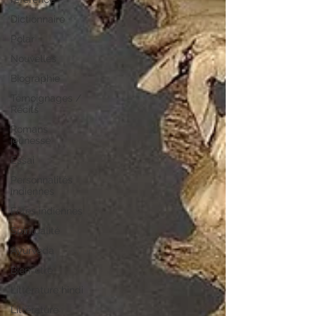
Dictionnaire
Polar
Nouvelles
Biographie
Témoignages /
Récits
Romans
jeunesse
Essai
Personnalités
indiennes
Fêtes indiennes
Spiritualité
Ayurveda
Bien-être
Littérature hindi
Littérature