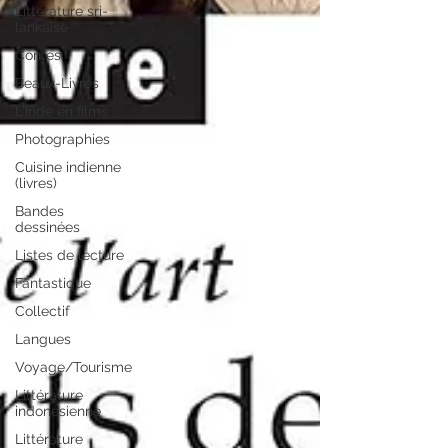
Littérature sri-
lankaise
Contes
Beaux-Livres
L'Inde en films
Photographies
Cuisine indienne
(livres)
Bandes
dessinées
Listes de lecture
Fantastique
Collectif
Langues
Voyage/Tourisme
Littérature
indonésienne
Littérature