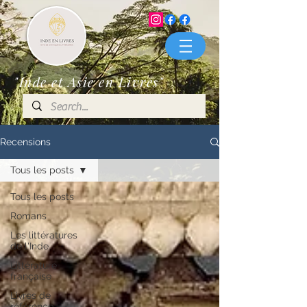
"Inde et Asie en Livres"
Recensions
Tous les posts
Tous les posts
Romans
Les littératures
de l'Inde
Littérature
française
Livres de
référence