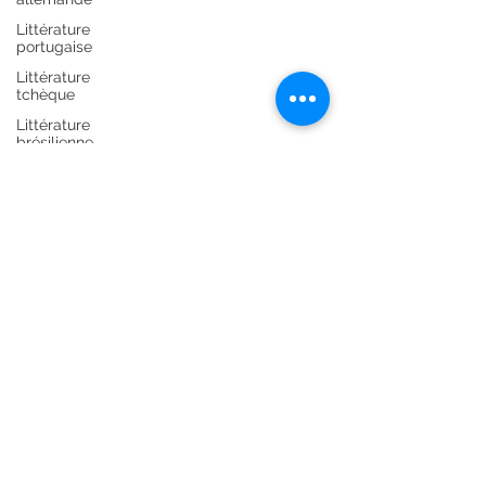
Littérature
portugaise
Littérature
tchèque
Littérature
brésilienne
Littérature
marocaine
Littérature
mauricienne
Littérature
colombienne
Littérature
grecque
Littérature
africaine
Guides de
voyages
Littérature
ourdoue