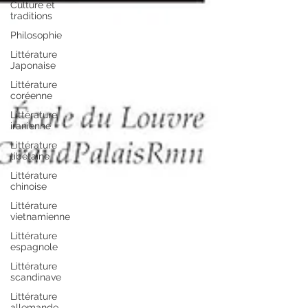
Culture et
traditions
Philosophie
Littérature
Japonaise
Littérature
coréenne
Littérature
iranienne
Littérature
tibétaine
Littérature
chinoise
Littérature
vietnamienne
Littérature
espagnole
Littérature
scandinave
Littérature
allemande