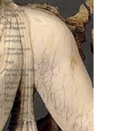
tamoule
Littérature
bengali
Littérature
malayalam
Littérature
pendjabi
L'Inde vue par
l'Occident
Yoga
Histoire de l'Inde
par les livres
Littérature
anglo-saxonne
Littérature du
Bangladesh
Littérature
pakistanaise
Littérature
népalaise