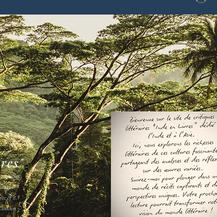
vres"
s ne vous
amais " -
ee of it."
Godden -