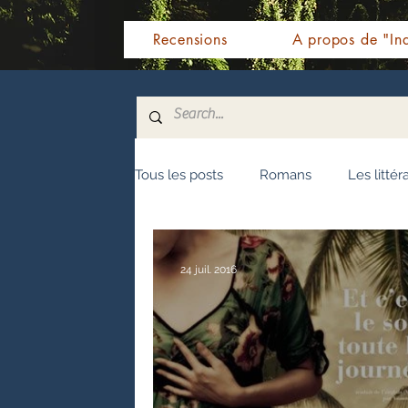
Recensions
A propos de "Ind
Tous les posts
Romans
Les littér
Nouvelles
Biographie
Témo
24 juil. 2016
Fêtes indiennes
Spiritualité
Littérature malayalam
Littératur