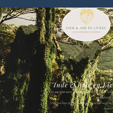
INDE & ASIE EN LIVRES
"Inde et Asie en Li
"
Une fois que vous aurez senti la poussière de l'Inde, vou
en libérerez j
"Once you have felt the Indian dust, you will never be fr
- Rumer 