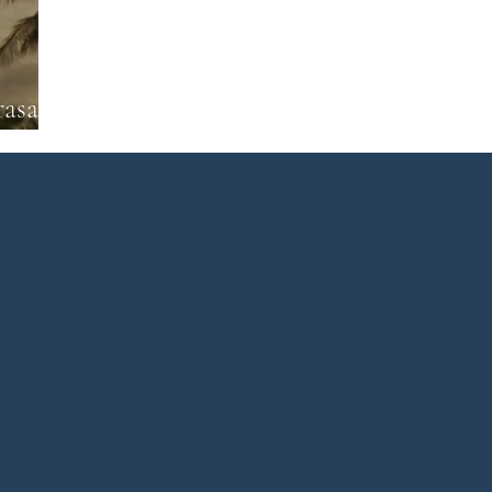
rature du Bangladesh
Littérature pakistanaise
Littératur
rasan