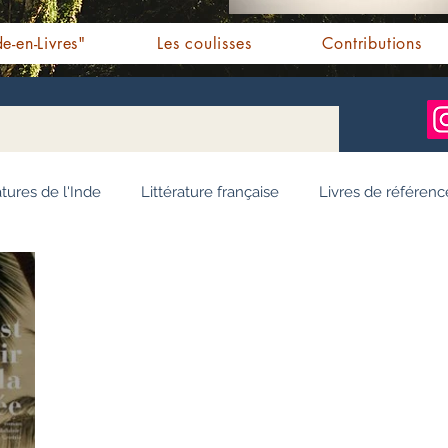
e-en-Livres"
Les coulisses
Contributions
atures de l'Inde
Littérature française
Livres de référenc
ignages / Récits
Romans jeunesse
Essai
Personn
Ayurveda
Bien-être
Littérature hindi
Littérature 
e pendjabi
L'Inde vue par l'Occident
Yoga
Histoire