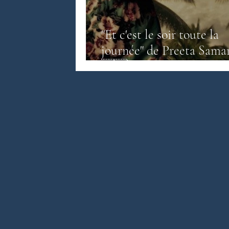
"Et c'est le soir toute la
Littérature anglo-saxonne
Litté
journée" de Preeta Sama
🇲🇾
Littérature sri-lankaise
Contes