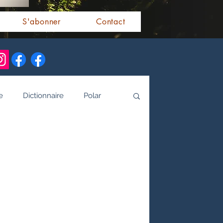
S'abonner
Contact
e
Dictionnaire
Polar
alités indiennes
tamoule
Littérature bengali
 de l'Inde par les livres