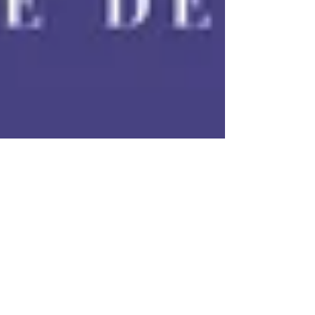
14 juin 2024
"Un pays formidable" de
Shilpi Somaya Gowda
#éditionsmercuredefrance
#mercuredefrance #shilpisomayagowda