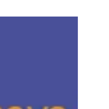
#shilpigowda #diasporaindienne
#lauremanceau #gowda #romans
#étatsunis...