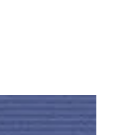
19 janv. 2021
"La Famille" de Shilpi
Somaya Gowda
#éditionsmercuredefrance
#mercuredefrance #shilpisomayagowda
#shilpigowda #diasporaindienne
#léadrouet #gowda #romans #étatsunis
L'eau....