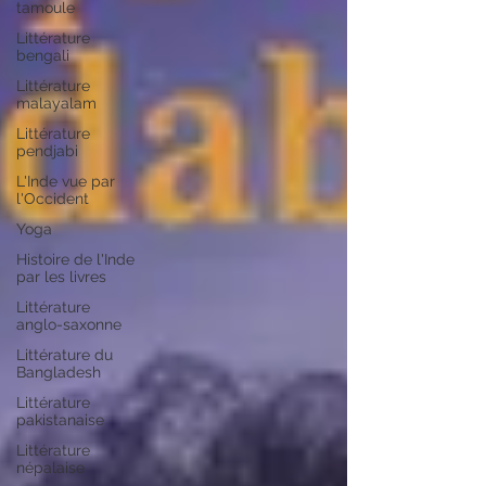
tamoule
Littérature
bengali
Littérature
malayalam
Littérature
pendjabi
L'Inde vue par
l'Occident
Yoga
Histoire de l'Inde
par les livres
Littérature
anglo-saxonne
Littérature du
Bangladesh
Littérature
pakistanaise
Littérature
népalaise