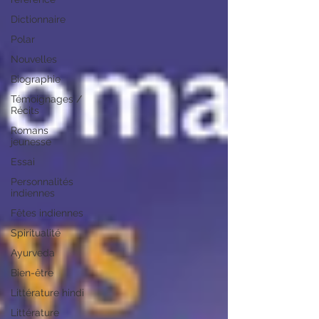
Dictionnaire
Polar
Nouvelles
Biographie
Témoignages /
Récits
Romans
jeunesse
Essai
Personnalités
indiennes
Fêtes indiennes
Spiritualité
Ayurveda
Bien-être
Littérature hindi
Littérature