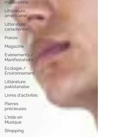
malaisienne
Littérature
américaine
Littérature
canadienne
Poésie
Magazine
Evènements /
Manifestations
Ecologie /
Environnement
Littérature
pakistanaise
Livres d'activités
Pierres
précieuses
L'Inde en
Musique
Shopping