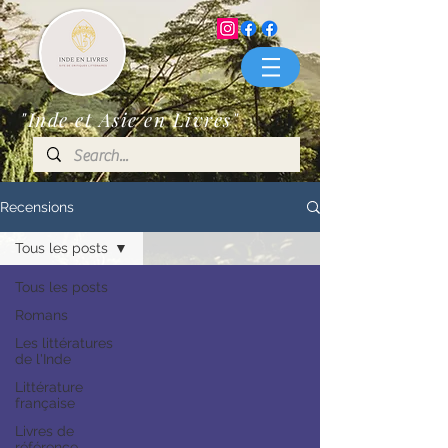
"Inde et Asie en Livres"
Recensions
Tous les posts
Tous les posts
Romans
Les littératures
de l'Inde
Littérature
française
Livres de
référence