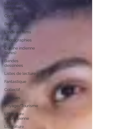
Littérature sri-
lankaise
Contes
Beaux-Livres
L'Inde en films
Photographies
Cuisine indienne
(livres)
Bandes
dessinées
Listes de lecture
Fantastique
Collectif
Langues
Voyage/Tourisme
Littérature
indonésienne
Littérature