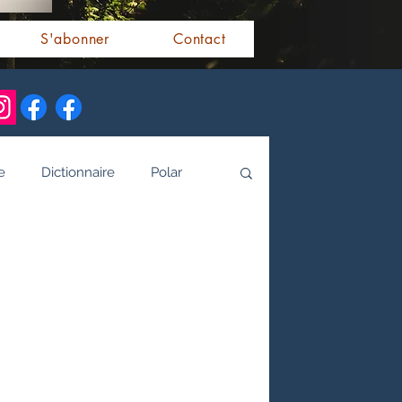
S'abonner
Contact
e
Dictionnaire
Polar
alités indiennes
tamoule
Littérature bengali
 de l'Inde par les livres