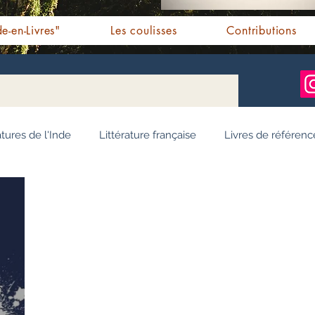
e-en-Livres"
Les coulisses
Contributions
atures de l'Inde
Littérature française
Livres de référenc
ignages / Récits
Romans jeunesse
Essai
Personn
Ayurveda
Bien-être
Littérature hindi
Littérature 
e pendjabi
L'Inde vue par l'Occident
Yoga
Histoire