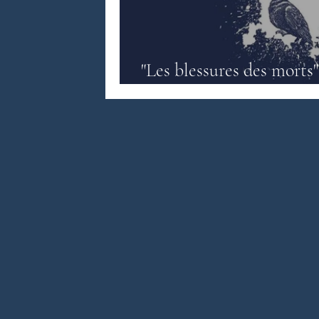
Littérature anglo-saxonne
Litté
"Les blessures des morts"
Vikram Paralkar
Littérature sri-lankaise
Contes