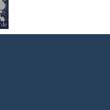
rature du Bangladesh
Littérature pakistanaise
Littératur
 de