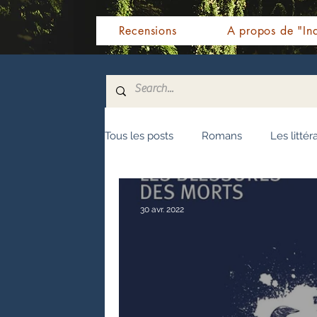
Recensions
A propos de "Ind
Tous les posts
Romans
Les littér
Nouvelles
Biographie
Témo
30 avr. 2022
Fêtes indiennes
Spiritualité
Littérature malayalam
Littératur