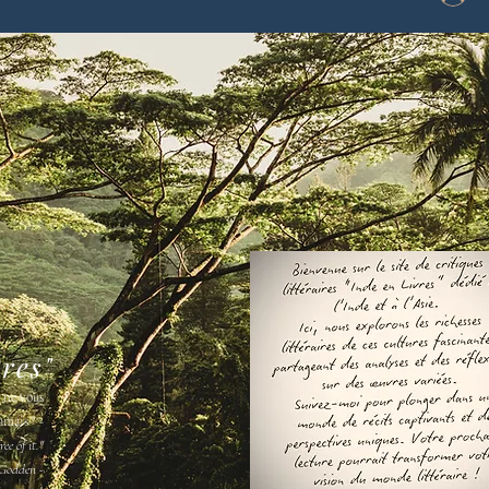
vres"
s ne vous
amais " -
ee of it."
Godden -