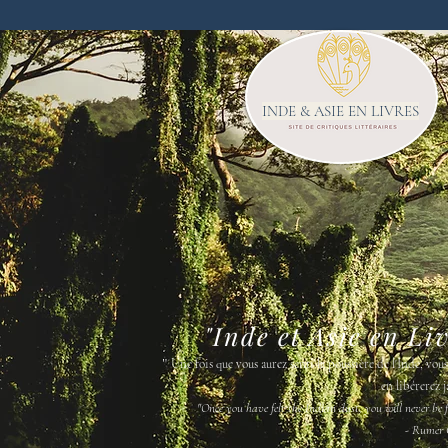
INDE & ASIE EN LIVRES
"Inde et Asie en Li
"
Une fois que vous aurez senti la poussière de l'Inde, vou
en libérerez j
"Once you have felt the Indian dust, you will never be fr
- Rumer 