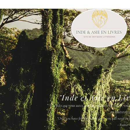
INDE & ASIE EN LIVRES
"Inde et Asie en Li
"
Une fois que vous aurez senti la poussière de l'Inde, vou
en libérerez j
"Once you have felt the Indian dust, you will never be fr
- Rumer 