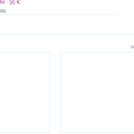
té : 35 €
res
V