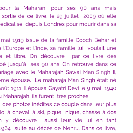
pour la Maharani pour ses 90 ans mais  
rtie de ce livre, le 29 juillet  2009 où elle 
 médicalisé  depuis Londres pour mourir dans sa 
 mai 1919 issue de la famille Cooch Behar et 
'Europe et l'Inde, sa famille lui  voulait une 
e et libre. On découvre  par ce livre des 
bébé jusqu'à  ses 90 ans. On retrouve dans ce 
iage avec le Maharajah Sawai Man Singh II, 
sième épouse.  Le maharaja Man Singh était né 
ût 1911. Il épousa Gayatri Devi le 9 mai  1940 
 Maharajah, ils furent  très proches.
à des photos inédites ce couple dans leur plus  
o, à cheval, à ski, pique  nique, chasse à dos 
n y découvre  aussi leur vie lui en tant 
64  suite au décès de Nehru. Dans ce livre, 