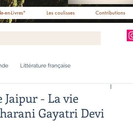
e-en-Livres"
Les coulisses
Contributions
Inde
Littérature française
Nouvelles
Biographie
 Jaipur - La vie
aharani Gayatri Devi
Essai
Personnalités indiennes