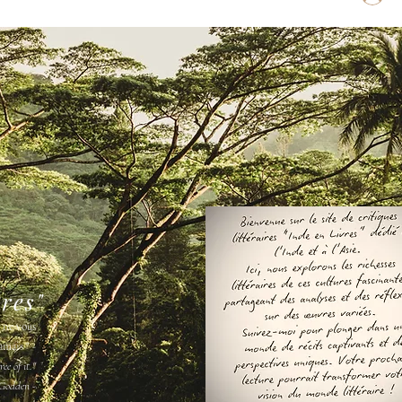
vres"
s ne vous
amais " -
ee of it."
Godden -