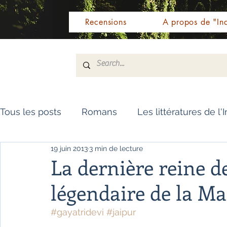
Recensions
A propos de "Ind
Tous les posts
Romans
Les littératures de l'
19 juin 2013
3 min de lecture
Livres de référence
Dictionnaire
Polar
La dernière reine de
légendaire de la M
Témoignages / Récits
Romans jeunesse
#gayatridevi
#jaipur