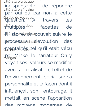
Littérature grecque
indispensable  de répondre 
Littérature africaine
par oui ou par non à cette 
Guides de voyages
question. A travers les 
Littérature ourdoue
multiples  facettes de 
l'Histoire, on pouvait suivre le 
Littérature islandaise
processus d'évolution des  
Littérature islandaise
mentalités tel qu'il était vécu 
Cuisine népalaise
par Minke, le narrateur. On y 
Mangas
voyait ses  valeurs se modifier 
avec sa localisation, l'effet de 
l'environnement  social sur sa 
personnalité et la façon dont il 
influençait son  entourage. Il 
mettait en scène l'apparition 
des moyens modernes de  