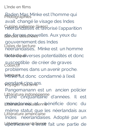
L'Inde en films
Raden Mas Minke est l'homme qui 
Photographies
avait  changé le visage des Indes 
Cuisine indienne (livres)
néerlandaises et favorisé l'apparition 
de  forces nouvelles. Aux yeux du 
Bandes dessinées
gouvernement des Indes 
Listes de lecture
néerlandaises,  Minke est  un homme 
doté de diverses potentialités et donc 
Fantastique
susceptible  de créer de graves 
Collectif
problèmes dans un avenir proche. 
Langues
Minke fut donc  condamné à l'exil 
pendant cinq ans.
Voyage/Tourisme
Pangemanann est un  ancien policier 
Littérature indonésienne
d'une cinquantaine d'années. Il est 
ménadonais et  bénéficie donc du 
Littérature malaisienne
même statut que les néerlandais aux 
Littérature américaine
Indes  néerlandaises. Adopté par un 
Littérature canadienne
apothicaire, il avait fait une partie de  