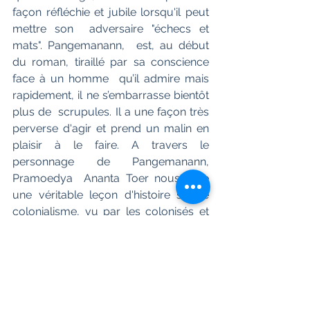
façon réfléchie et jubile lorsqu'il peut 
mettre son  adversaire "échecs et 
mats". Pangemanann,  est, au début 
du roman, tiraillé par sa conscience 
face à un homme  qu’il admire mais 
rapidement, il ne s’embarrasse bientôt 
plus de  scrupules. Il a une façon très 
perverse d'agir et prend un malin en 
plaisir à le faire. A travers le 
personnage de Pangemanann, 
Pramoedya  Ananta Toer nous offre 
une véritable leçon d'histoire sur le  
colonialisme, vu par les colonisés et 
non pas par les colonisateurs même  
si Pangemanan est tiraillé entre les 
deux. Pram nous expose la  situation 
politique à cette époque - peu de 
temps avant le début de la  Première 