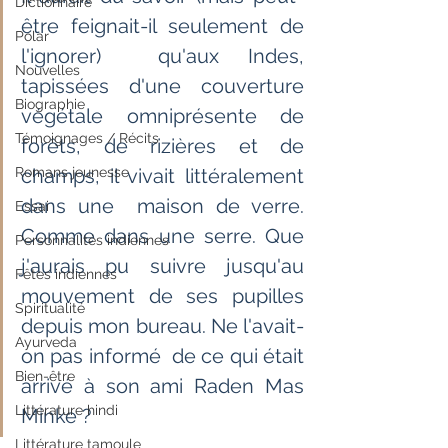
Dictionnaire
être feignait-il seulement de 
Polar
l'ignorer)  qu'aux Indes, 
Nouvelles
tapissées d'une couverture 
Biographie
végétale omniprésente de  
Témoignages / Récits
forêts, de rizières et de 
Romans jeunesse
champs, il vivait littéralement 
dans une  maison de verre. 
Essai
Comme dans une serre. Que 
Personnalités indiennes
j'aurais pu suivre jusqu'au  
Fêtes indiennes
mouvement de ses pupilles 
Spiritualité
depuis mon bureau. Ne l'avait-
Ayurveda
on pas informé  de ce qui était 
Bien-être
arrivé à son ami Raden Mas 
Littérature hindi
Minke ?
Littérature tamoule