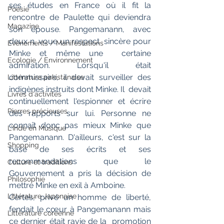
ses études en France où il fit la 
Poésie
rencontre de Paulette qui deviendra  
Magazine
son épouse. Pangemanann, avec 
deux n, voue un respect  sincère pour 
Evènements / Manifestations
Minke et même une  certaine 
Ecologie / Environnement
admiration. Lorsqu'il était  
commissaire, il devait surveiller des 
Littérature pakistanaise
indigènes instruits dont Minke. Il  devait 
Livres d'activités
continuellement l'espionner et écrire 
Pierres précieuses
des rapports sur lui. Personne ne 
connaît donc pas mieux Minke que 
L'Inde en Musique
Pangemanann. D'ailleurs, c'est sur la 
Shopping
base de ses écrits et ses 
recommandations que le 
Culture et traditions
Gouvernement a pris la décision de 
Philosophie
mettre Minke en exil à Amboine.
Littérature Japonaise
Certes, privé un homme de liberté,  
fendait le cœur à Pangemanann mais 
Littérature coréenne
ce dernier était ravie de la  promotion 