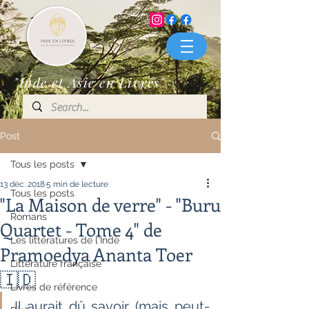
"Inde et Asie en Livres"
Post
Tous les posts
13 déc. 2018
5 min de lecture
Tous les posts
"La Maison de verre" - "Buru
Romans
Quartet - Tome 4" de
Les littératures de l'Inde
Pramoedya Ananta Toer
Littérature française
🇮🇩
Livres de référence
Il aurait dû savoir (mais peut-