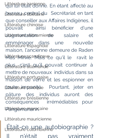
Littérature iranienne
qui lui était donné. En étant affecté au 
bureau central du  Secrétariat en tant 
Littérature tibétaine
que conseiller aux Affaires Indigènes, il 
Littérature chinoise
pouvait  ainsi bénéficier d'une 
augmentation de salaire et 
Littérature vietnamienne
emménager dans une  nouvelle 
Littérature espagnole
maison, l'ancienne demeure de Raden 
Littérature scandinave
Mas Minke. Mais ce qu'il le  ravit le 
plus, c'est qu'il pouvait continuer à 
Littérature allemande
mettre de nouveaux  individus dans sa 
Littérature portugaise
maison de verre et les espionner en 
toute impunité.  Pourtant, jeter en 
Littérature tchèque
pâture des individus auront des 
Littérature brésilienne
conséquences  irrémédiables pour 
Littérature marocaine
Pangemanann.
Littérature mauricienne
Était-ce une autobiographie ? 
Littérature colombienne
Il n'était pas vraiment 