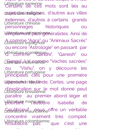
Littérature iranienne
Certains de ces mots sont liés au  
sujet des religions, d'autres aux villes 
Littérature tibétaine
indiennes, d'autres à certains  grands 
Littérature chinoise
personnages historiques ou 
Littérature vietnamienne
simplement plus généralistes. Ainsi de  
A comme "Agra" ou "Animaux Sacrés" 
Littérature espagnole
ou encore "Astrologie" en passant  par 
Littérature scandinave
G comme "Gandhi", "Ganesh" ou 
"Gange" à V comme "Vaches sacrées" 
Littérature allemande
ou  "Vishu", on y découvre les 
Littérature portugaise
principales clés pour une première 
approche  de l'Inde. Certes, une page 
Littérature tchèque
d'explication sur le mot donné peut 
Littérature brésilienne
paraître  au premier abord léger et 
Littérature marocaine
pourtant l'auteure Isabelle de 
Couliboeuf  nous offre un véritable 
Littérature mauricienne
concentré vraiment très complet. 
Littérature colombienne
N'oublions pas  que c'est une 