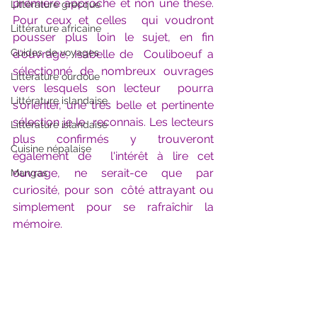
première approche et non une thèse. 
Littérature grecque
Pour ceux et celles  qui voudront 
Littérature africaine
pousser plus loin le sujet, en fin 
Guides de voyages
d'ouvrage, Isabelle de  Couliboeuf a 
sélectionné de nombreux ouvrages 
Littérature ourdoue
vers lesquels son lecteur  pourra 
Littérature islandaise
s'orienter, une très belle et pertinente 
sélection je le  reconnais. Les lecteurs 
Littérature islandaise
plus confirmés y trouveront 
Cuisine népalaise
également de  l'intérêt à lire cet 
ouvrage, ne serait-ce que par 
Mangas
curiosité, pour son  côté attrayant ou 
simplement pour se rafraîchir la 
mémoire. 