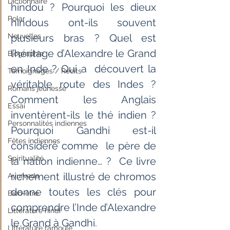
Dictionnaire
hindou ? Pourquoi les dieux 
Polar
hindous ont-ils souvent  
Nouvelles
plusieurs bras ? Quel est 
l’héritage d’Alexandre le Grand 
Biographie
en Inde ? Qui a  découvert la 
Témoignages / Récits
véritable route des Indes ? 
Romans jeunesse
Comment les Anglais  
Essai
inventèrent-ils le thé indien ? 
Personnalités indiennes
Pourquoi Gandhi est-il 
Fêtes indiennes
considéré comme  le père de 
Spiritualité
la nation indienne… ?  Ce livre 
richement illustré de chromos 
Ayurveda
donne toutes les clés pour 
Bien-être
comprendre l’Inde d’Alexandre 
Littérature hindi
le Grand à Gandhi.
Littérature tamoule