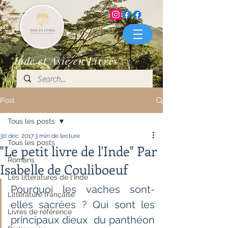
"Inde et Asie en Livres"
Post
Tous les posts
30 déc. 2017
3 min de lecture
Tous les posts
"Le petit livre de l'Inde" Par
Romans
Isabelle de Couliboeuf
Les littératures de l'Inde
Pourquoi les vaches sont-
Littérature française
elles sacrées ? Qui sont les 
Livres de référence
principaux dieux  du panthéon 