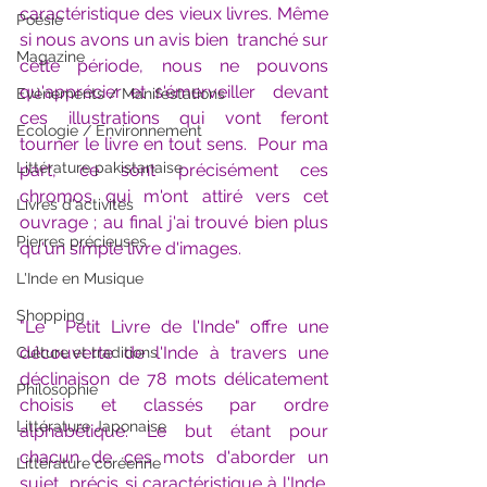
caractéristique des vieux livres. Même 
Poésie
si nous avons un avis bien  tranché sur 
Magazine
cette période, nous ne pouvons 
qu'apprécier et s'émerveiller  devant 
Evènements / Manifestations
ces illustrations qui vont feront 
Ecologie / Environnement
tourner le livre en tout sens.  Pour ma 
Littérature pakistanaise
part, ce sont précisément ces 
chromos qui m'ont attiré vers cet  
Livres d'activités
ouvrage ; au final j'ai trouvé bien plus 
Pierres précieuses
qu'un simple livre d'images.
L'Inde en Musique
Shopping
"Le  Petit Livre de l'Inde" offre une 
découverte de l'Inde à travers une  
Culture et traditions
déclinaison de 78 mots délicatement 
Philosophie
choisis et classés par ordre  
Littérature Japonaise
alphabétique. Le but étant pour 
chacun de ces mots d'aborder un 
Littérature coréenne
sujet  précis si caractéristique à l'Inde. 