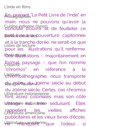
L'Inde en films
En  prenant "Le Petit Livre de l'Inde" en 
Photographies
main, nous ne pouvons qu'avoir la  
Cuisine indienne (livres)
curiosité d'ouvrir et de feuilleter ce 
petit livre à la couverture  capitonnée 
Bandes dessinées
et à la tranche dorée, ne serait-ce que 
Listes de lecture
pour les  illustrations qu'il renferme. 
Fantastique
Ces illustrations - majoritairement en  
format paysage - que l'on nomme 
Collectif
"chromos" en référence à la  
Langues
chromolithographie, nous transporte 
du milieu du 19ème siècle au début  
Voyage/Tourisme
du 20ème siècle. Certes, ces chromos 
Littérature indonésienne
font assez coloniales mais son côté  
vintage est très séduisant. Elles 
Littérature malaisienne
rappellent les vieilles affiches  
Littérature américaine
publicitaires et les vieux livres d'école, 
Littérature canadienne
ne manquant que l'odeur si  