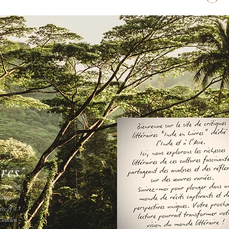
vres"
s ne vous
amais " -
ee of it."
Godden -