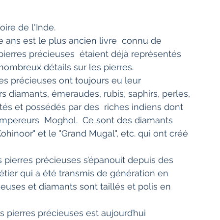
Bien-être
Littérature hindi
oire de l'Inde.
Littérature malayalam
Littérature pendjabi
 pierres précieuses  étaient déjà représentés 
nombreux détails sur les pierres.
de l'Inde par les livres
rs diamants, émeraudes, rubis, saphirs, perles, 
ontés et possédés par des  riches indiens dont 
pereurs  Moghol.  Ce sont des diamants 
angladesh
Littérature pakistanaise
ohinoor" et le "Grand Mugal", etc. qui ont créé 
Contes
étier qui a été transmis de génération en 
euses et diamants sont taillés et polis en 