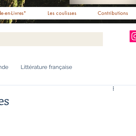
e-en-Livres"
Les coulisses
Contributions
Inde
Littérature française
Nouvelles
Biographie
es
Essai
Personnalités indiennes