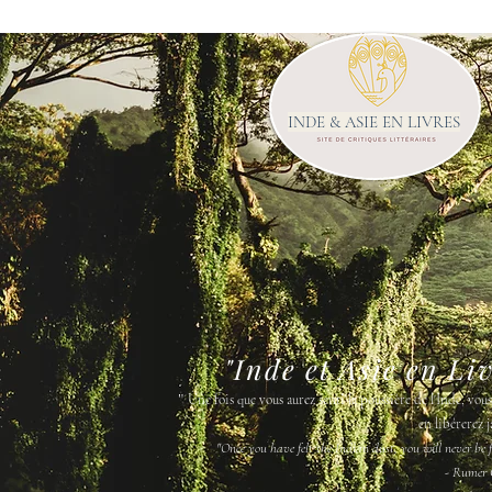
INDE & ASIE EN LIVRES
"Inde et Asie en Li
"
Une fois que vous aurez senti la poussière de l'Inde, vou
en libérerez j
"Once you have felt the Indian dust, you will never be fr
- Rumer 