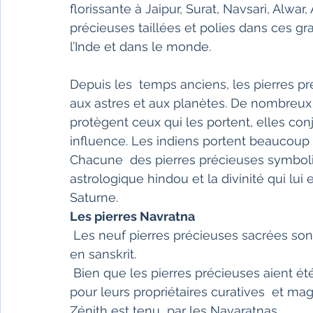
florissante à Jaipur, Surat, Navsari, Alwar,
précieuses taillées et polies dans ces g
l’Inde et dans le monde.
Depuis les  temps anciens, les pierres 
aux astres et aux planètes. De nombreux p
protègent ceux qui les portent, elles con
influence. Les indiens portent beaucoup  
Chacune  des pierres précieuses symboli
astrologique hindou et la divinité qui lui 
Saturne. 
Les pierres Navratna
 Les neuf pierres précieuses sacrées sont appelées les Navratnas ou les Navaratnas 
en sanskrit.
 Bien que les pierres précieuses aient été utilisés  déjà dans les civilisations anciennes 
pour leurs propriétaires curatives  et mag
Zénith est tenu  par les Navaratnas.