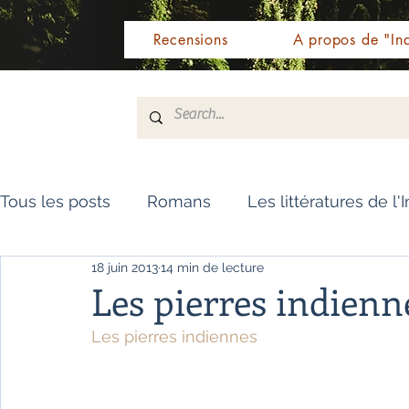
Recensions
A propos de "Ind
Tous les posts
Romans
Les littératures de l'
18 juin 2013
14 min de lecture
Livres de référence
Dictionnaire
Polar
Les pierres indienn
Les pierres indiennes 
Témoignages / Récits
Romans jeunesse