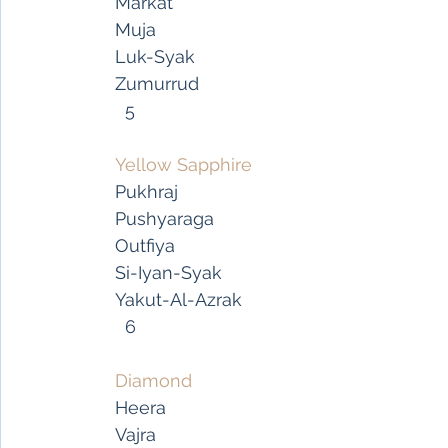
   Markat
   Muja
   Luk-Syak
   Zumurrud
     5
Yellow Sapphire
   Pukhraj
   Pushyaraga
   Outfiya
   Si-Iyan-Syak
   Yakut-Al-Azrak
     6
Diamond
   Heera
   Vajra