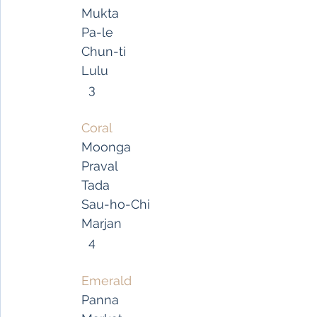
   Mukta
   Pa-le
   Chun-ti
   Lulu
     3
Coral
   Moonga
   Praval
   Tada
   Sau-ho-Chi
   Marjan
     4
Emerald
   Panna