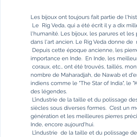
Fêtes indiennes
Spiritualité
Ayurveda
Les bijoux ont toujours fait partie de l'hist
 Le  Rig Veda, qui a été écrit il y a dix mille ans est le plus ancien livre  connu de 
Littérature tamoule
Littérature bengali
l'humanité. Les bijoux, les parures et les
dans l'art ancien. Le Rig Veda donne de  
 Depuis cette époque ancienne, les pierres précieuses ont toujours eu leur 
L'Inde vue par l'Occident
Yoga
Histoire 
importance en Inde.  En Inde, les meilleu
 coraux, etc., ont été trouvés, taillés, m
nombre de Maharadjah, de Nawab et d'em
Littérature anglo-saxonne
Littérature du B
indiens comme le "The Star of India", le "K
des légendes.
 L’industrie de la taille et du polissage des pierres précieuses s’épanouit depuis des 
Littérature népalaise
Littérature sri-lankaise
siècles sous diverses formes.  C’est un m
génération et les meilleures pierres préci
Inde, encore aujourd'hui.
 L’industrie  de la taille et du polissage des pierres précieuses est aujourd’hui  