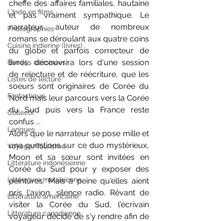
cheffe des affaires familiales, hautaine 
L'Inde en films
et pas vraiment sympathique. Le 
narrateur, auteur de nombreux 
Photographies
romans se déroulant aux quatre coins 
Cuisine indienne (livres)
du globe et parfois correcteur de 
livres, découvrira lors d'une session 
Bandes dessinées
de relecture et de réécriture, que les 
Listes de lecture
soeurs sont originaires de Corée du 
Fantastique
Nord mais leur parcours vers la Corée 
du Sud puis vers la France reste 
Collectif
confus ...
Langues
Alors que le narrateur se pose mille et 
une questions sur ce duo mystérieux, 
Voyage/Tourisme
Moon et sa sœur sont invitées en 
Littérature indonésienne
Corée du Sud pour y exposer des 
Littérature malaisienne
peintures. Mais à peine qu'elles aient 
pris l'avion, silence radio. Rêvant de 
Littérature américaine
visiter la Corée du Sud, l'écrivain 
Littérature canadienne
voyageur décide de s'y rendre afin de 