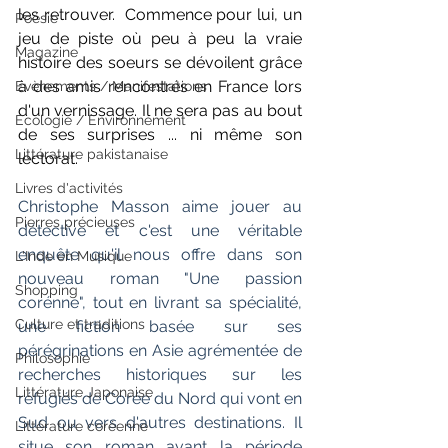
les retrouver.  Commence pour lui, un 
Poésie
jeu de piste où peu à peu la vraie 
Magazine
histoire des soeurs se dévoilent grâce 
à des amis rencontrés en France lors 
Evènements / Manifestations
d'un vernissage. Il ne sera pas au bout 
Ecologie / Environnement
de ses surprises ... ni même son 
Littérature pakistanaise
lectorat.
Livres d'activités
Christophe Masson aime jouer au 
Pierres précieuses
détective et c'est une véritable 
enquête qu'il nous offre dans son 
L'Inde en Musique
nouveau roman "Une passion 
Shopping
corénne", tout en livrant sa spécialité, 
Culture et traditions
une fiction basée sur ses 
pérégrinations en Asie agrémentée de 
Philosophie
recherches historiques sur les 
Littérature Japonaise
réfugiés de Corée du Nord qui vont en 
Sud ou vers d'autres destinations. Il 
Littérature coréenne
situe son roman avant la période 