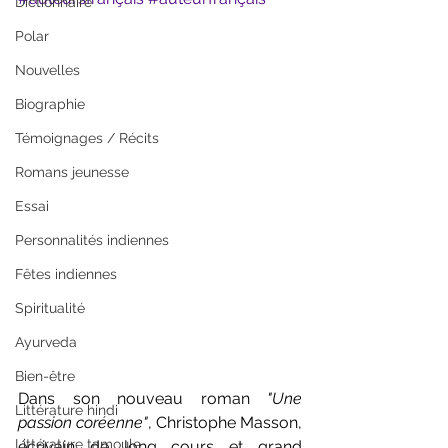
Dictionnaire
Polar
Nouvelles
Biographie
Témoignages / Récits
Romans jeunesse
Essai
Personnalités indiennes
Fêtes indiennes
Spiritualité
Ayurveda
Bien-être
Dans son nouveau roman 
"Une 
Littérature hindi
passion coréenne"
, Christophe Masson, 
Littérature tamoule
écrivain de long cours et grand 