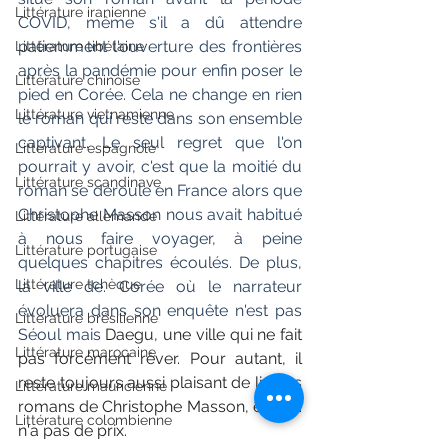
Littérature iranienne
COVID, même s'il a dû attendre 
patiemment l'ouverture des frontières 
Littérature tibétaine
après la pandémie pour enfin poser le 
Littérature chinoise
pied en Corée. Cela ne change en rien 
Littérature vietnamienne
le roman qui reste dans son ensemble 
captivant. Le seul regret que l'on 
Littérature espagnole
pourrait y avoir, c'est que la moitié du 
Littérature scandinave
roman se déroule en France alors que 
Christophe Masson nous avait habitué 
Littérature allemande
à nous faire voyager, à peine 
Littérature portugaise
quelques chapitres écoulés. De plus, 
Littérature tchèque
la ville de. Corée où le narrateur 
évoluera dans son enquête n'est pas 
Littérature brésilienne
Séoul mais 
Daegu, une ville qui ne fait 
Littérature marocaine
pas forcément rêver. Pour autant, il 
reste toujours aussi plaisant de lire les 
Littérature mauricienne
romans de Christophe Masson, et cela 
Littérature colombienne
n'a pas de prix.