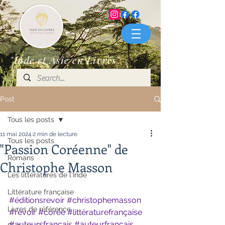
"Inde et Asie en Livres"
Post
Tous les posts
11 mai 2024
2 min de lecture
Tous les posts
"Passion Coréenne" de
Romans
Christophe Masson
Les littératures de l'Inde
Littérature française
#éditionsrevoir
#christophemasson
Livres de référence
#revoir
#corée
#littératurefrançaise
#auteursfrançais
#auteurfrançais