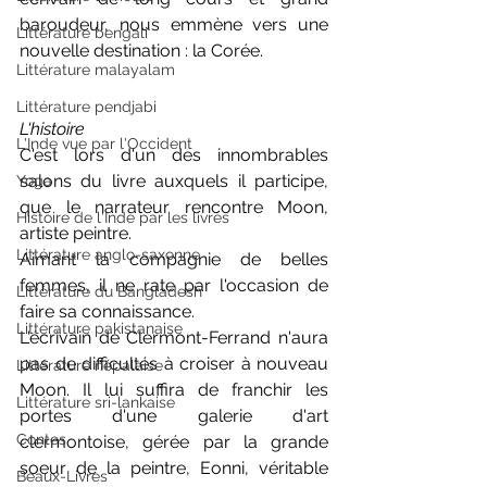
baroudeur, nous emmène vers une 
Littérature bengali
nouvelle destination : la Corée.
Littérature malayalam
Littérature pendjabi
L'histoire 
L'Inde vue par l'Occident
C'est lors d'un des innombrables 
salons du livre auxquels il participe, 
Yoga
que le narrateur rencontre Moon, 
Histoire de l'Inde par les livres
artiste peintre.
Littérature anglo-saxonne
Aimant la compagnie de belles 
femmes, il ne rate par l'occasion de 
Littérature du Bangladesh
faire sa connaissance.
Littérature pakistanaise
L'écrivain de Clermont-Ferrand n'aura 
pas de difficultés à croiser à nouveau 
Littérature népalaise
Moon. Il lui suffira de franchir les 
Littérature sri-lankaise
portes d'une galerie d'art 
Contes
clermontoise, gérée par la grande 
soeur de la peintre, Eonni, véritable 
Beaux-Livres