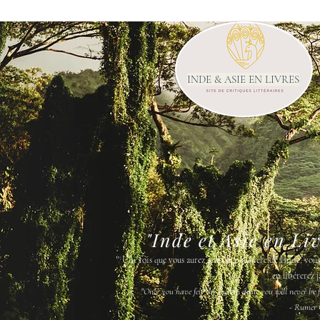
INDE & ASIE EN LIVRES
"Inde et Asie en Li
"
Une fois que vous aurez senti la poussière de l'Inde, vou
en libérerez j
"Once you have felt the Indian dust, you will never be fr
- Rumer 