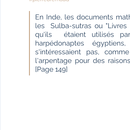
Fêtes indiennes
Spiritualité
Ayurveda
En Inde, les documents math
les  Sulba-sutras ou "Livres 
Littérature tamoule
Littérature bengali
qu'ils  étaient utilisés p
harpédonaptes égyptiens
L'Inde vue par l'Occident
Yoga
Histoire 
s'intéressaient pas, comme
l'arpentage pour des raisons
[Page 149]
Littérature anglo-saxonne
Littérature du B
Littérature népalaise
Littérature sri-lankaise