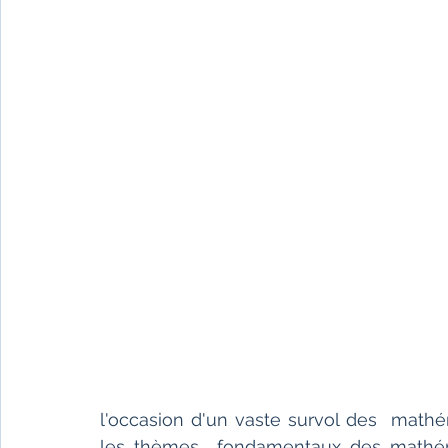
l'occasion d'un vaste survol des  mathé
les thèmes  fondamentaux des mathéma