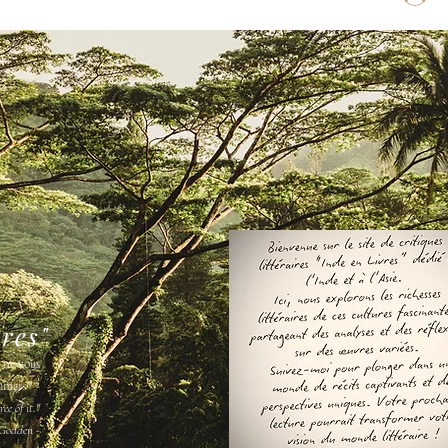
vres"
s ne vous
amais " -
ee of it."
Godden -