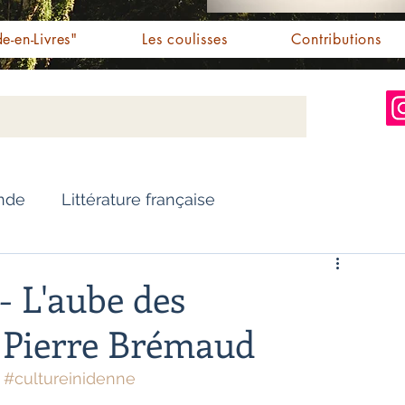
e-en-Livres"
Les coulisses
Contributions
Inde
Littérature française
Nouvelles
Biographie
- L'aube des
 Pierre Brémaud
Essai
Personnalités indiennes
#cultureinidenne