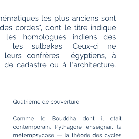
Bien-être
Littérature hindi
ématiques les plus anciens sont 
des cordes", dont le titre indique 
Littérature malayalam
Littérature pendjabi
ar les homologues indiens des 
,  les sulbakas. Ceux-ci ne 
de l'Inde par les livres
 leurs confrères  égyptiens, à 
 de cadastre ou à l'architecture. 
angladesh
Littérature pakistanaise
Quatrième de couverture
Contes
Comme le Bouddha dont il était 
contemporain, Pythagore enseignait la  
métempsycose ― la théorie des cycles 