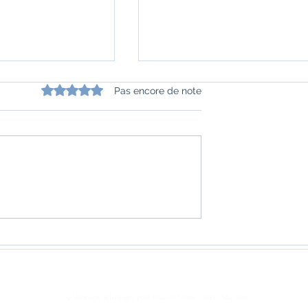
Noté 0 étoile sur 5.
Pas encore de note
 le monde ? La
« La Route de l’or - Comme
'identifiant
l'Inde ancienne a transform
n Inde" de
le monde » de William
orgey
Dalrymple
©Véronique Schauinger pour Inde en Livres - 2020 - Màj 2025