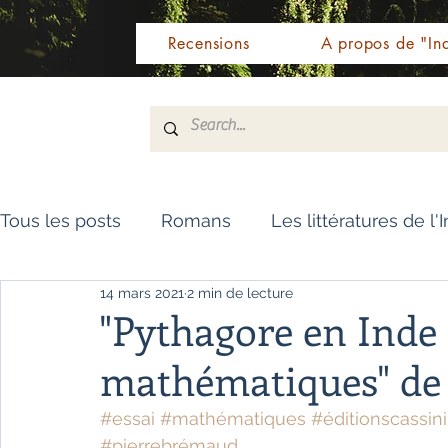
Recensions
A propos de "Ind
Tous les posts
Romans
Les littératures de l'
14 mars 2021
2 min de lecture
Livres de référence
Dictionnaire
Polar
"Pythagore en Inde 
mathématiques" de
Témoignages / Récits
Romans jeunesse
#essai
#mathématiques
#éditionscassini
#pierrebrémaud