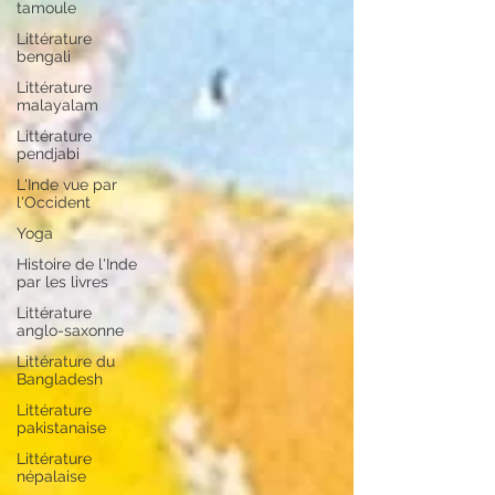
tamoule
Littérature
bengali
Littérature
malayalam
Littérature
pendjabi
L'Inde vue par
l'Occident
Yoga
Histoire de l'Inde
par les livres
Littérature
anglo-saxonne
Littérature du
Bangladesh
Littérature
pakistanaise
Littérature
népalaise