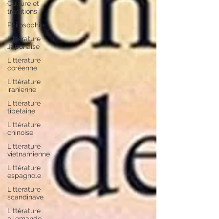
Culture et
traditions
Philosophie
Littérature
Japonaise
Littérature
coréenne
Littérature
iranienne
Littérature
tibétaine
Littérature
chinoise
Littérature
vietnamienne
Littérature
espagnole
Littérature
scandinave
Littérature
allemande