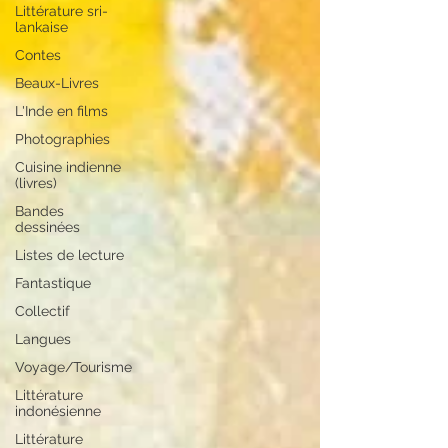
Littérature sri-
lankaise
Contes
Beaux-Livres
L'Inde en films
Photographies
Cuisine indienne
(livres)
Bandes
dessinées
Listes de lecture
Fantastique
Collectif
Langues
Voyage/Tourisme
Littérature
indonésienne
Littérature