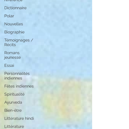
Dictionnaire
Polar
Nouvelles
Biographie
Témoignages /
Récits
Romans
jeunesse
Essai
Personnalités
indiennes
Fêtes indiennes
Spiritualité
Ayurveda
Bien-être
Littérature hindi
Littérature