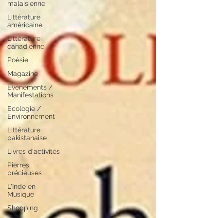
malaisienne
Littérature
américaine
Littérature
canadienne
Poésie
Magazine
Evènements /
Manifestations
Ecologie /
Environnement
Littérature
pakistanaise
Livres d'activités
Pierres
précieuses
L'Inde en
Musique
Shopping