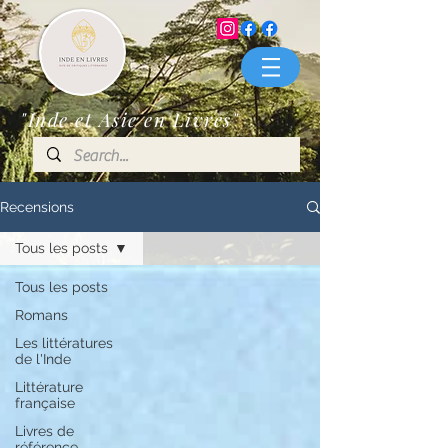
"Inde et Asie en Livres"
Recensions
Tous les posts
Tous les posts
Romans
Les littératures
de l'Inde
Littérature
française
Livres de
référence