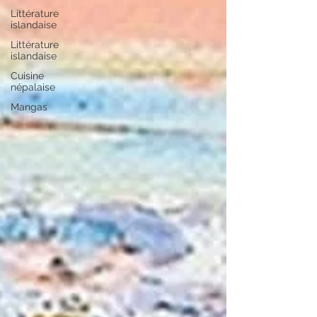
Littérature
islandaise
Littérature
islandaise
Cuisine
népalaise
Mangas