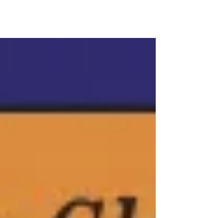
#colettepoggi #tantra Il est parfois
salutaire de changer d'échelle, de sortir de
sa zone de confort intellectuel et spacio-
temporel. De déplacer le regard, de jouer
avec sa conscience, avec ses sentations et
ses certitudes. Non pas pour croire que la
vraie vie serait ailleurs, mais pour affiner
notre perception de ce qui est. La réalité ne
se dérobe pas, elle se révèle lorsque le
regard cesse de s'enfermer dans ses
cadres habituels. Le so