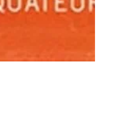
25 juil.
"Le chuchotement des
pierres" de Colette Poggi
#éditionséquateurs #équateurs #essai