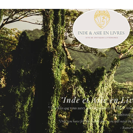
INDE & ASIE EN LIVRES
"Inde et Asie en Li
"
Une fois que vous aurez senti la poussière de l'Inde, vou
en libérerez j
"Once you have felt the Indian dust, you will never be fr
- Rumer 