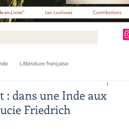
e-en-Livres"
Les coulisses
Contributions
Inde
Littérature française
Nouvelles
Biographie
t : dans une Inde aux
Lucie Friedrich
Essai
Personnalités indiennes