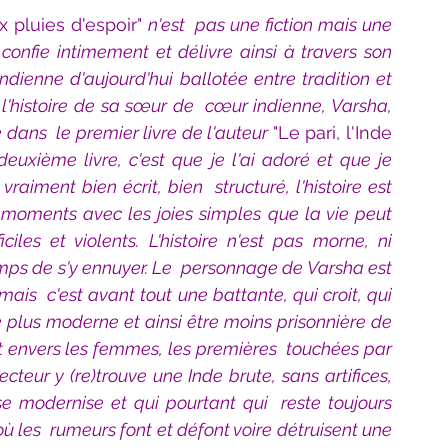
 pluies d'espoir" 
n'est  pas une fiction mais une 
 confie intimement et délivre ainsi à travers son 
dienne d'aujourd'hui ballotée entre tradition et  
 l'histoire de sa sœur de  cœur indienne, Varsha, 
dans  le premier livre de l'auteur 
"Le pari, l'Inde 
euxième livre, c'est que je l'ai adoré et que je  
iment bien écrit, bien  structuré, l'histoire est 
 moments avec les joies simples que la vie peut 
les et violents. L'histoire n'est pas morne, ni  
ps de s'y ennuyer. Le  personnage de Varsha est 
ais  c'est avant tout une battante, qui croit, qui 
 plus moderne et ainsi être moins prisonnière de 
 envers les femmes, les premières  touchées par 
ecteur y (re)trouve une Inde brute, sans artifices, 
se modernise et qui pourtant qui  reste toujours 
ù les  rumeurs font et défont voire détruisent une 