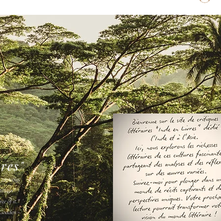
vres"
s ne vous
amais " -
ee of it."
Godden -