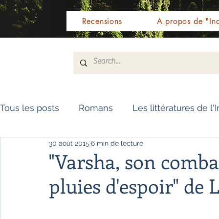
Recensions
A propos de "Ind
Tous les posts
Romans
Les littératures de l'
30 août 2015
6 min de lecture
Livres de référence
Dictionnaire
Polar
"Varsha, son comba
pluies d'espoir" de 
Témoignages / Récits
Romans jeunesse