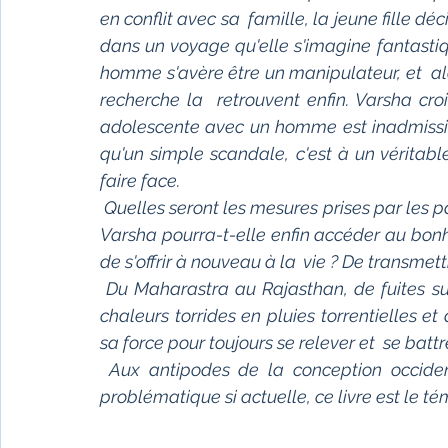
en conflit avec sa  famille, la jeune fille dé
dans un voyage qu'elle s'imagine fantastique.
homme s'avère être un manipulateur, et  alors
recherche la  retrouvent enfin. Varsha croit
adolescente avec un homme est inadmissi
qu'un simple scandale, c'est à un véritabl
faire face.
 Quelles seront les mesures prises par les parents de la jeune fille ?  Après maintes épreuves, 
Varsha pourra-t-elle enfin accéder au bonheu
de s'offrir à nouveau à la  vie ? De transme
 Du Maharastra au Rajasthan, de fuites superbes en séquestrations et en  cérémonies, de 
chaleurs torrides en pluies torrentielles e
sa force pour toujours se relever et  se batt
 Aux antipodes de la conception occidentale des relations, et traitant  pourtant d'une 
problématique si actuelle, ce livre est le t