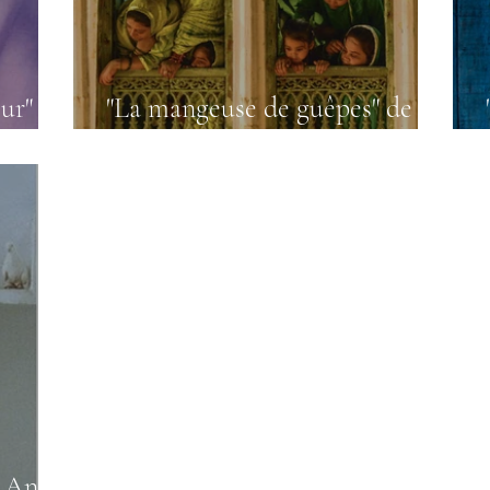
rature du Bangladesh
Littérature pakistanaise
Littératur
ur"
"La mangeuse de guêpes" de
Anita Nair
 Anita