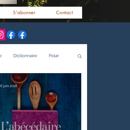
S'abonner
Contact
e
Dictionnaire
Polar
alités indiennes
16 juin 2018
tamoule
Littérature bengali
 de l'Inde par les livres