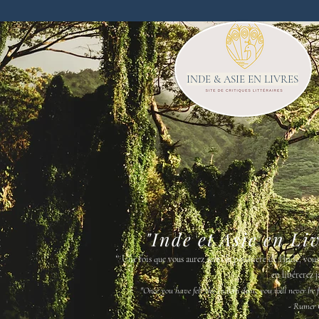
INDE & ASIE EN LIVRES
"Inde et Asie en Li
"
Une fois que vous aurez senti la poussière de l'Inde, vou
en libérerez j
"Once you have felt the Indian dust, you will never be fr
- Rumer 