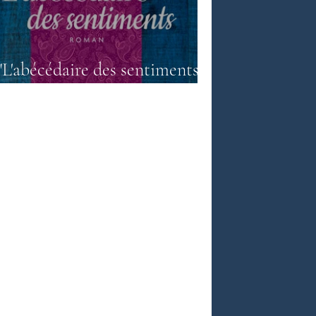
e népalaise
"L'abécédaire des sentiments"
Anita Nair