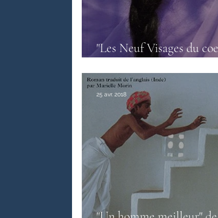
Littérature anglo-saxonne
Litté
"Les Neuf Visages du coe
Anita Nair
Littérature sri-lankaise
Contes
25 avr. 2018
"Un homme meilleur" de