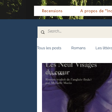
Recensions
A propos de "Ind
Tous les posts
Romans
Les littér
Nouvelles
Biographie
Témo
1 déc. 2022
Fêtes indiennes
Spiritualité
Littérature malayalam
Littératur