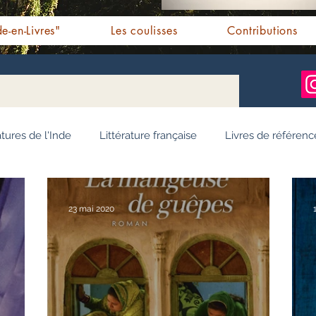
e-en-Livres"
Les coulisses
Contributions
atures de l'Inde
Littérature française
Livres de référenc
ignages / Récits
Romans jeunesse
Essai
Personn
23 mai 2020
Ayurveda
Bien-être
Littérature hindi
Littérature 
e pendjabi
L'Inde vue par l'Occident
Yoga
Histoire