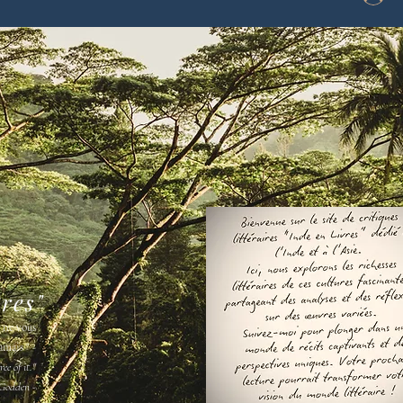
vres"
s ne vous
amais " -
ee of it."
Godden -