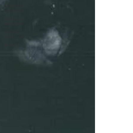
Littérature
islandaise
Littérature
islandaise
Cuisine
népalaise
Mangas