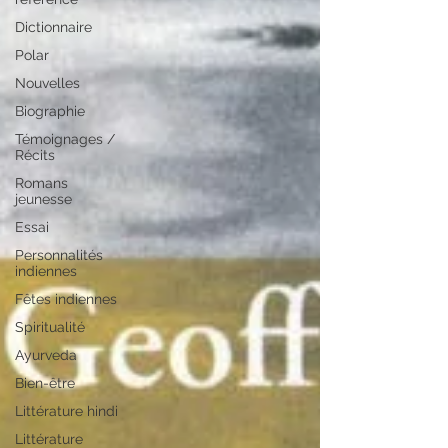
Dictionnaire
Polar
Nouvelles
Biographie
Témoignages /
Récits
Romans
jeunesse
Essai
Personnalités
indiennes
Fêtes indiennes
Spiritualité
Ayurveda
Bien-être
Littérature hindi
Littérature