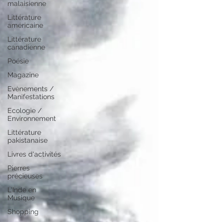
malaisienne
Littérature
américaine
Littérature
canadienne
Poésie
Magazine
Evènements /
Manifestations
Ecologie /
Environnement
Littérature
pakistanaise
Livres d'activités
Pierres
précieuses
L'Inde en
Musique
Shopping