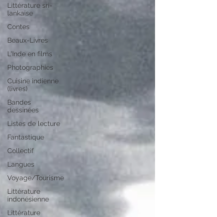
Littérature sri-
lankaise
Contes
Beaux-Livres
L'Inde en films
Photographies
Cuisine indienne
(livres)
Bandes
dessinées
Listes de lecture
Fantastique
Collectif
Langues
Voyage/Tourisme
Littérature
indonésienne
Littérature