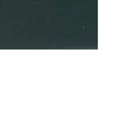
16 sept. 2020
"Voir Venise, mourir à
Varanasi" de Geoff Dyer
Je compris soudain pourquoi il y avait un
côté étrangement familier, presque
rassurant, dans l'exaspération qui