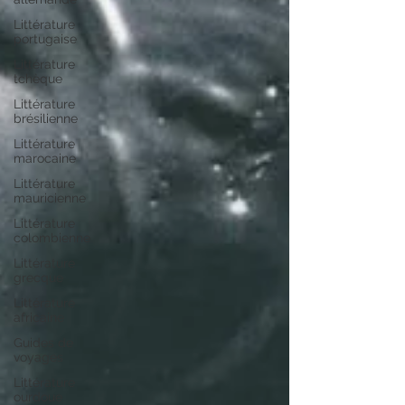
Littérature
portugaise
Littérature
tchèque
Littérature
brésilienne
Littérature
marocaine
Littérature
mauricienne
Littérature
colombienne
Littérature
grecque
Littérature
africaine
Guides de
voyages
Littérature
ourdoue