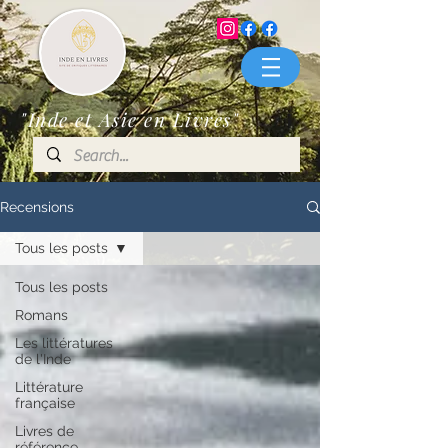
"Inde et Asie en Livres"
Recensions
Tous les posts
Tous les posts
Romans
Les littératures
de l'Inde
Littérature
française
Livres de
référence