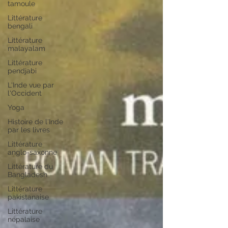
tamoule
Littérature
bengali
Littérature
malayalam
Littérature
pendjabi
L'Inde vue par
l'Occident
Yoga
Histoire de l'Inde
par les livres
Littérature
anglo-saxonne
Littérature du
Bangladesh
Littérature
pakistanaise
Littérature
népalaise