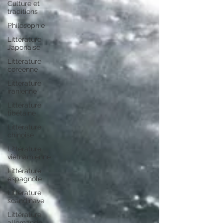
Culture et
traditions
Philosophie
Littérature
Japonaise
Littérature
coréenne
Littérature
iranienne
Littérature
tibétaine
Littérature
chinoise
Littérature
vietnamienne
Littérature
espagnole
Littérature
scandinave
Littérature
allemande