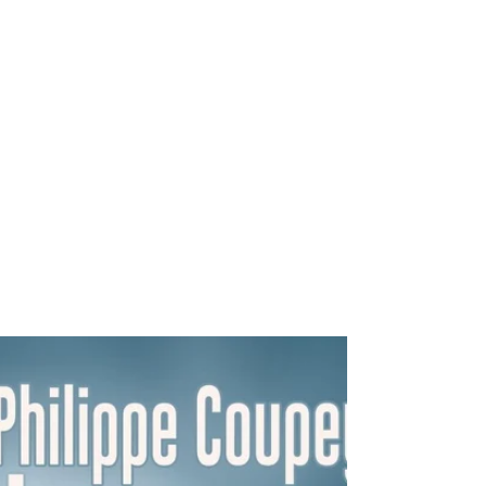
15 juin 2025
"L'illumination silencieuse" de
Antoine Marcel
#éditionsalmora #almora #trédaniel
#bouddhisme #antoinemarcel #poèmes
#zen #japon #chine #haiku Aux origines de
l'école zen, en Chine, la...