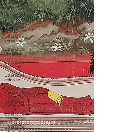
Culture et
traditions
Philosophie
Littérature
Japonaise
Littérature
coréenne
Littérature
iranienne
Littérature
tibétaine
Littérature
chinoise
Littérature
vietnamienne
Littérature
espagnole
Littérature
scandinave
Littérature
allemande