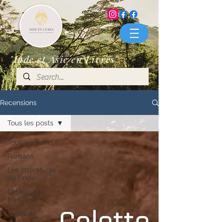
"Inde et Asie en Livres"
Recensions
Tous les posts
Tous les posts
Romans
Les littératures
de l'Inde
Littérature
française
Livres de
référence