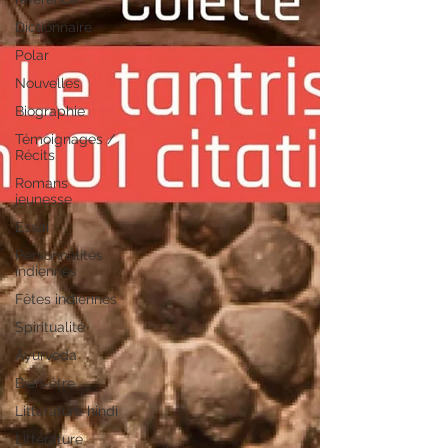
Dictionnaire
Polar
Nouvelles
Biographie
Témoignages /
Récits
Romans
jeunesse
Essai
Personnalités
indiennes
Fêtes indiennes
Spiritualité
Ayurveda
Bien-être
Littérature hindi
Littérature