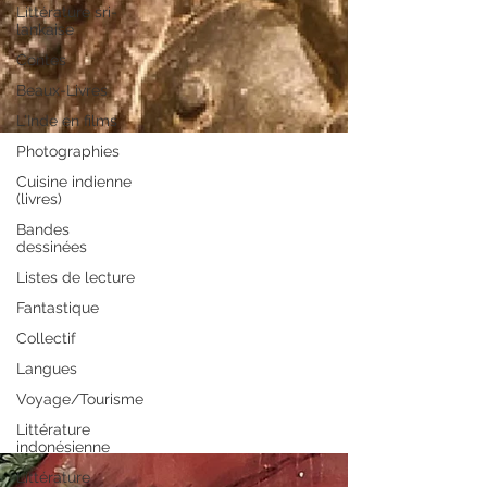
Littérature sri-
lankaise
Contes
Beaux-Livres
L'Inde en films
Photographies
Cuisine indienne
(livres)
Bandes
13 avr.
dessinées
Listes de lecture
"Le tantrisme en 101
Fantastique
citations" de Colette Poggi
Collectif
Langues
Découvrir le tantrisme à travers Colette
Voyage/Tourisme
Poggi
Littérature
indonésienne
Littérature