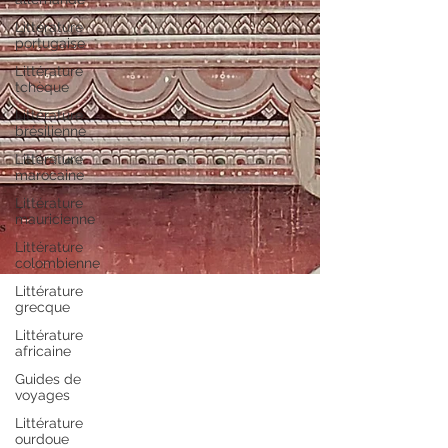
Littérature
portugaise
Littérature
tchèque
Littérature
brésilienne
Littérature
marocaine
Littérature
mauricienne
Littérature
colombienne
Littérature
grecque
Littérature
africaine
Guides de
voyages
14 déc. 2025
Littérature
ourdoue