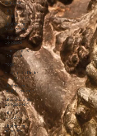
tamoule
Littérature
bengali
Littérature
malayalam
Littérature
pendjabi
L'Inde vue par
l'Occident
Yoga
Histoire de l'Inde
par les livres
Littérature
anglo-saxonne
Littérature du
Bangladesh
Littérature
pakistanaise
Littérature
népalaise