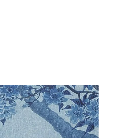
« Conversations sur notre
époque - Comment rendre
vaste et spacieux notre esprit
encombré » Jetsunma Tenzin
Palmo - Entretiens avec le
Professeur Lwiis Saliba
#jetsunmatenzinpalmo #tenzinpalmo
#lerelié #trédaniel #groupetrédaniel
#entretien #bouddhisme #enseignement
Lorsque notre esprit travaille avec des
émotions négatives, celles-ci nous
influencent beuacoup, au niveau de notre
langage et nos actions, de sorte que. nous