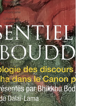
malaisienne
Littérature
américaine
Littérature
canadienne
Poésie
Magazine
Evènements /
Manifestations
Ecologie /
Environnement
Littérature
pakistanaise
Livres d'activités
Pierres
précieuses
L'Inde en
Musique
Shopping