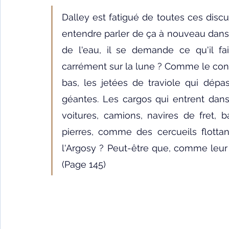
Fêtes indiennes
Spiritualité
Ayurveda
Dalley est fatigué de toutes ces discus
entendre parler de ça à nouveau dans 
Littérature tamoule
Littérature bengali
de l'eau, il se demande ce qu'il fai
carrément sur la lune ? Comme le contain
bas, les jetées de traviole qui dép
L'Inde vue par l'Occident
Yoga
Histoire 
géantes. Les cargos qui entrent dans 
voitures, camions, navires de fret,
Littérature anglo-saxonne
Littérature du B
pierres, comme des cercueils flottan
l'Argosy ? Peut-être que, comme leur c
(Page 145)
Littérature népalaise
Littérature sri-lankaise