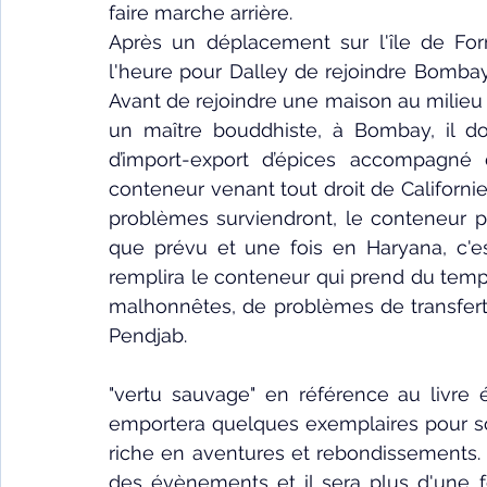
faire marche arrière.
Après un déplacement sur l'île de Form
l'heure pour Dalley de rejoindre Bombay
Avant de rejoindre une maison au milieu 
un maître bouddhiste, à Bombay, il do
d’import-export d’épices accompagné 
conteneur venant tout droit de Californie
problèmes surviendront, le conteneur p
que prévu et une fois en Haryana, c'es
remplira le conteneur qui prend du temp
malhonnêtes, de problèmes de transfert 
Pendjab.
"vertu sauvage" en référence au livre é
emportera quelques exemplaires pour son
riche en aventures et rebondissements. 
des évènements et il sera plus d'une fo