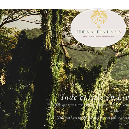
INDE & ASIE EN LIVRES
"Inde et Asie en Li
"
Une fois que vous aurez senti la poussière de l'Inde, vou
en libérerez j
"Once you have felt the Indian dust, you will never be fr
- Rumer 