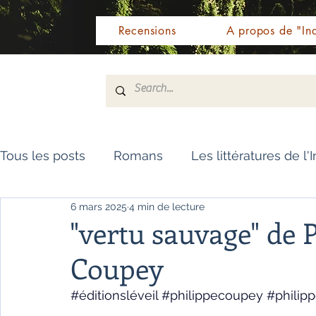
Recensions
A propos de "Ind
Tous les posts
Romans
Les littératures de l'
6 mars 2025
4 min de lecture
Livres de référence
Dictionnaire
Polar
"vertu sauvage" de 
Coupey
Témoignages / Récits
Romans jeunesse
#éditionsléveil
#philippecoupey
#philip