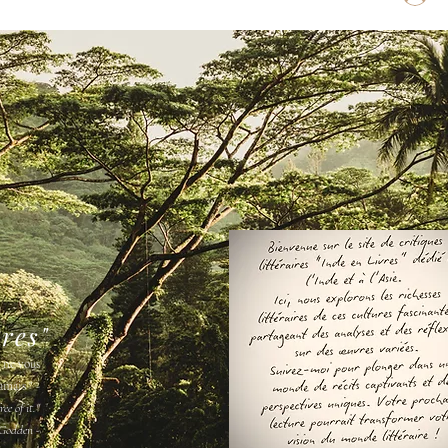
vres"
s ne vous
amais " -
ee of it."
Godden -