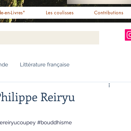
e-en-Livres"
Les coulisses
Contributions
Inde
Littérature française
Nouvelles
Biographie
Philippe Reiryu
Essai
Personnalités indiennes
pereiryucoupey
#bouddhisme