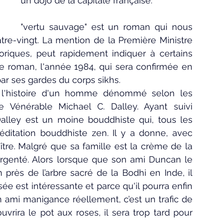
un dojo de la capitale française.
"vertu sauvage" est un roman qui nous 
tre-vingt. La mention de la Première Ministre 
oriques, peut rapidement indiquer à certains 
le roman, l'année 1984, qui sera confirmée en 
ar ses gardes du corps sikhs.
  l'histoire d'un homme dénommé selon les 
 Vénérable Michael C. Dalley. Ayant suivi 
lley est un moine bouddhiste qui, tous les 
éditation bouddhiste zen. Il y a donne, avec 
tre. Malgré que sa famille est la crème de la 
argenté. Alors lorsque que son ami Duncan le 
près de l’arbre sacré de la Bodhi en Inde, il 
e est intéressante et parce qu'il pourra enfin 
 ami manigance réellement, c’est un trafic de 
uvrira le pot aux roses, il sera trop tard pour 