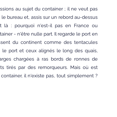
Bien-être
Littérature hindi
sions au sujet du container ; il ne veut pas 
le bureau et, assis sur un rebord au-dessus 
Littérature malayalam
Littérature pendjabi
t là : pourquoi n'est-il pas en France ou 
er - n'être nulle part. Il regarde le port en 
assent du continent comme des tentacules 
de l'Inde par les livres
le port et ceux alignés le long des quais, 
 barges chargées à ras bords de ronnes de 
angladesh
Littérature pakistanaise
ts tirés par des remorqueurs. Mais où est 
ontainer, il n'existe pas, tout simplement ? 
Contes