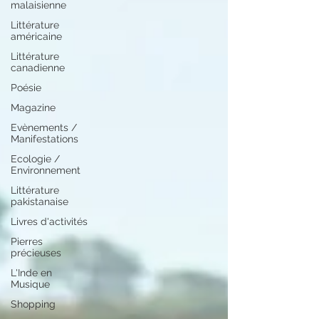
malaisienne
Littérature
américaine
Littérature
canadienne
Poésie
Magazine
Evènements /
Manifestations
Ecologie /
Environnement
Littérature
pakistanaise
Livres d'activités
Pierres
précieuses
L'Inde en
Musique
Shopping