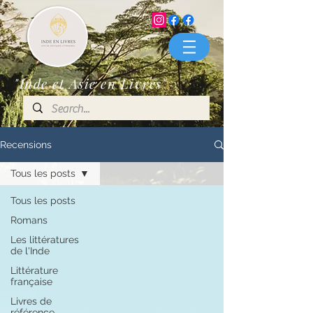
"Inde et Asie en Livres"
Recensions
Tous les posts
Tous les posts
Romans
Les littératures
de l'Inde
Littérature
française
Livres de
référence