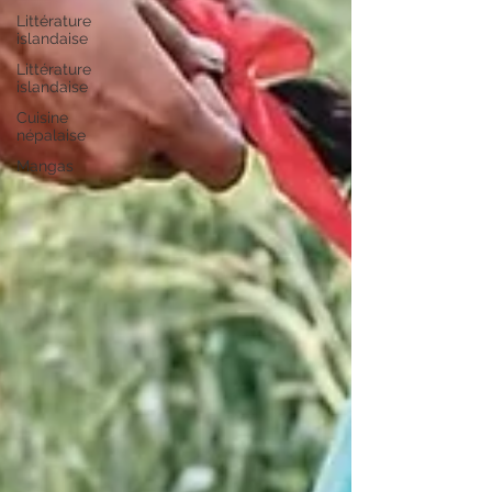
Littérature
islandaise
Littérature
islandaise
Cuisine
népalaise
Mangas