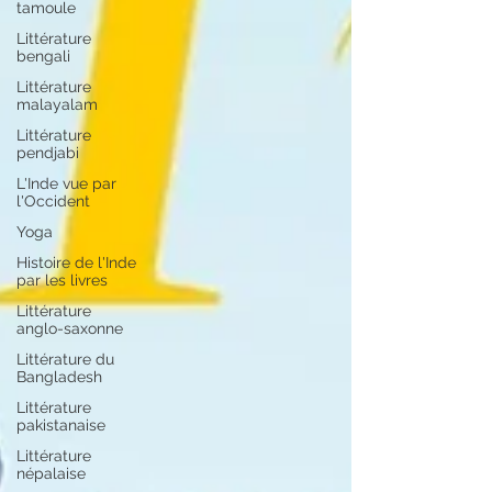
tamoule
Littérature
bengali
Littérature
malayalam
Littérature
pendjabi
L'Inde vue par
l'Occident
Yoga
Histoire de l'Inde
par les livres
Littérature
anglo-saxonne
Littérature du
Bangladesh
Littérature
pakistanaise
Littérature
népalaise