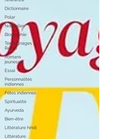
Dictionnaire
Polar
Nouvelles
Biographie
Témoignages /
Récits
Romans
jeunesse
Essai
Personnalités
indiennes
Fêtes indiennes
Spiritualité
Ayurveda
Bien-être
Littérature hindi
Littérature