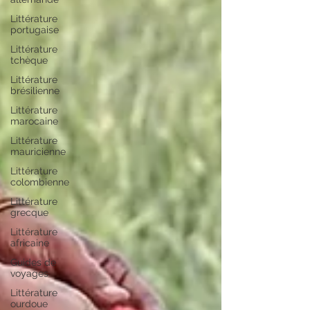
Littérature
portugaise
Littérature
tchèque
Littérature
brésilienne
Littérature
marocaine
Littérature
mauricienne
Littérature
colombienne
Littérature
grecque
Littérature
africaine
Guides de
voyages
Littérature
ourdoue