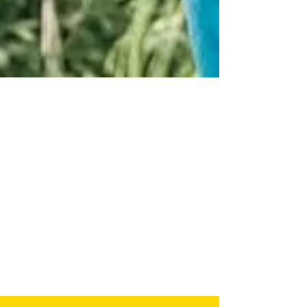
18 sept. 2023
"Le voyage de "La Tresse" " de
Laetitia Colombani
#littératurefrançaise #auteurfrançais
#auteursfrançais #laetitiacolombani
#éditionsgrasset #grasset #inde #italie
#étatsunis D'autres...