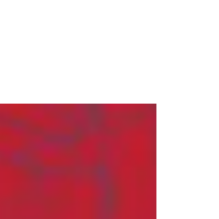
21 août 2017
"La tresse" de Laetitia
Colombani
Elles traversent, et tout à coup, c'est là,
maintenant, le moment de lâcher la main
de sa fille de l'autre côté de la route.
Smita...