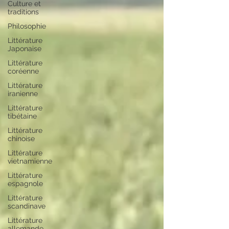
Culture et
traditions
Philosophie
Littérature
Japonaise
Littérature
coréenne
Littérature
iranienne
Littérature
tibétaine
Littérature
chinoise
Littérature
vietnamienne
Littérature
espagnole
Littérature
scandinave
Littérature
allemande