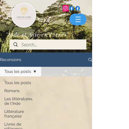
"Inde et Asie en Livres"
Recensions
Tous les posts
Tous les posts
Romans
Les littératures
de l'Inde
Littérature
française
Livres de
référence