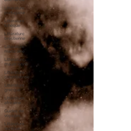
Littérature
portugaise
Littérature
tchèque
Littérature
brésilienne
Littérature
marocaine
Littérature
mauricienne
Littérature
colombienne
Littérature
grecque
Littérature
africaine
Guides de
voyages
Littérature
ourdoue