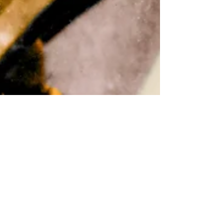
27 juil. 2020
"Tu seras un homme, mon
fils" de Pierre Assouline
Ils étaient encore trop jeunes pour lui en
vouloir, comme ces adolescents à qui