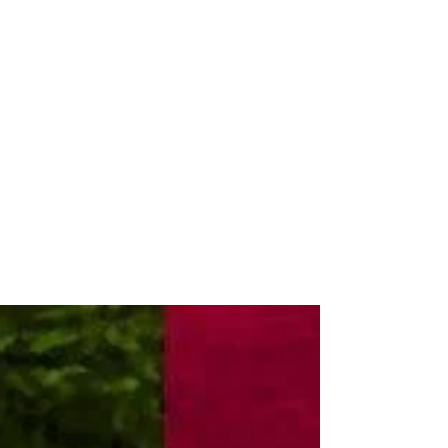
24 nov. 2015
"Ce chien, ton serviteur" de
Rudyard Kipling
Août 1923 Siouplaît, fais le Beau ! Je vais
vous raconter des moments et des longs
moments - chaque fois un moment. Je
raconte des...