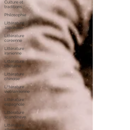
Culture et
traditions
Philosophie
Littérature
Japonaise
Littérature
coréenne
Littérature
iranienne
Littérature
tibétaine
Littérature
chinoise
Littérature
vietnamienne
Littérature
espagnole
Littérature
scandinave
Littérature
allemande