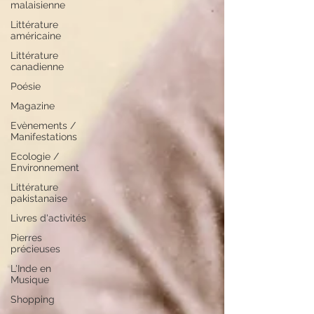
malaisienne
Littérature
américaine
Littérature
canadienne
Poésie
Magazine
Evènements /
Manifestations
Ecologie /
Environnement
Littérature
pakistanaise
Livres d'activités
Pierres
précieuses
L'Inde en
Musique
Shopping