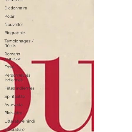
Dictionnaire
Polar
Nouvelles
Biographie
Témoignages /
Récits
Romans
jeunesse
Essai
Personnalités
indiennes
Fêtes indiennes
Spiritualité
Ayurveda
Bien-être
Littérature hindi
Littérature