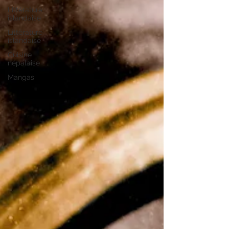
Littérature
islandaise
Littérature
islandaise
Cuisine
népalaise
Mangas