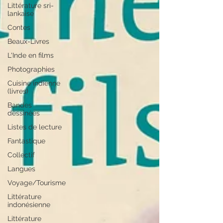
Littérature sri-
lankaise
Contes
Beaux-Livres
L'Inde en films
Photographies
Cuisine indienne
(livres)
Bandes
dessinées
Listes de lecture
Fantastique
Collectif
Langues
Voyage/Tourisme
Littérature
indonésienne
Littérature