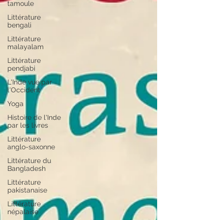
tamoule
Littérature
bengali
Littérature
malayalam
Littérature
pendjabi
L'Inde vue par
l'Occident
Yoga
Histoire de l'Inde
par les livres
Littérature
anglo-saxonne
Littérature du
Bangladesh
Littérature
pakistanaise
Littérature
népalaise