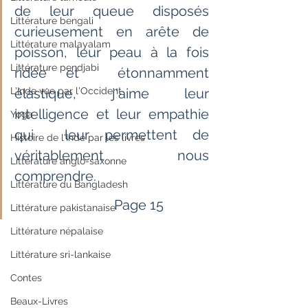
de leur queue disposés  
Littérature bengali
curieusement en arête de 
Littérature malayalam
poisson, leur peau à la fois 
Littérature pendjabi
ridée et  étonnamment 
L'Inde vue par l'Occident
élastique, j'aime leur 
intelligence et leur empathie 
Yoga
qui  leur permettent de 
Histoire de l'Inde par les livres
véritablement nous 
Littérature anglo-saxonne
comprendre.
Littérature du Bangladesh
                             Page 15                     
Littérature pakistanaise
Littérature népalaise
Littérature sri-lankaise
Contes
Beaux-Livres