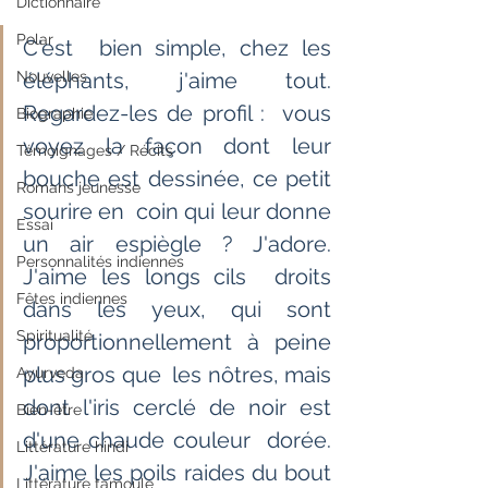
Dictionnaire
Polar
C'est  bien simple, chez les 
Nouvelles
éléphants, j'aime tout. 
Regardez-les de profil :  vous 
Biographie
voyez la façon dont leur 
Témoignages / Récits
bouche est dessinée, ce petit 
Romans jeunesse
sourire en  coin qui leur donne 
Essai
un air espiègle ? J'adore. 
Personnalités indiennes
J'aime les longs cils  droits 
Fêtes indiennes
dans les yeux, qui sont 
Spiritualité
proportionnellement à peine 
plus gros que  les nôtres, mais 
Ayurveda
dont l'iris cerclé de noir est 
Bien-être
d'une chaude couleur  dorée. 
Littérature hindi
J'aime les poils raides du bout 
Littérature tamoule