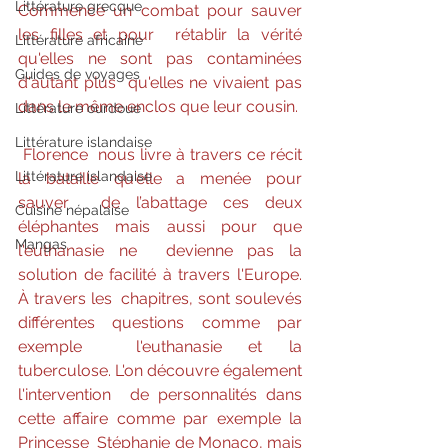
Littérature grecque
Commence un combat pour sauver 
les filles et pour  rétablir la vérité 
Littérature africaine
qu'elles ne sont pas contaminées 
Guides de voyages
d'autant plus  qu'elles ne vivaient pas 
dans le même enclos que leur cousin. 
Littérature ourdoue
Littérature islandaise
Florence  nous livre à travers ce récit 
Littérature islandaise
la bataille qu'elle a menée pour 
sauver  de l’abattage ces deux 
Cuisine népalaise
éléphantes mais aussi pour que 
Mangas
l'euthanasie ne  devienne pas la 
solution de facilité à travers l'Europe. 
À travers les  chapitres, sont soulevés 
différentes questions comme par 
exemple  l'euthanasie et la 
tuberculose. L'on découvre également 
l'intervention  de personnalités dans 
cette affaire comme par exemple la 
Princesse  Stéphanie de Monaco, mais 