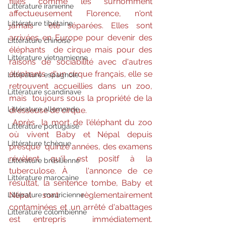
filles comme les surnomment 
Littérature iranienne
affectueusement Florence, n'ont 
Littérature tibétaine
jamais  été séparées. Elles sont 
arrivées en Europe pour devenir des 
Littérature chinoise
éléphants  de cirque mais pour des 
Littérature vietnamienne
raisons de sociabilité avec d'autres 
éléphants  d'un cirque français, elle se 
Littérature espagnole
retrouvent accueillies dans un zoo, 
Littérature scandinave
mais  toujours sous la propriété de la 
Littérature allemande
dresseuse de cirque.
Après  la mort de l'éléphant du zoo 
Littérature portugaise
où vivent Baby et Népal depuis 
Littérature tchèque
presque  quinze années, des examens 
révèlent qu'il est positf à la 
Littérature brésilienne
tuberculose. À   l'annonce de ce 
Littérature marocaine
résultat, la sentence tombe, Baby et 
Népal sont  règlementairement 
Littérature mauricienne
contaminées et un arrêté d'abattages 
Littérature colombienne
est entrepris  immédiatement. 