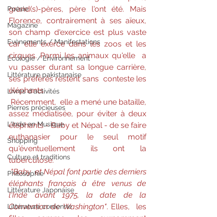
grand(s)-pères, père l'ont été. Mais  
Poésie
Florence, contrairement à ses aïeux, 
Magazine
son champ d'exercice est plus vaste  
Evènements / Manifestations
car elle exerce dans les zoos et les 
cirques. Parmi les animaux qu'elle  a 
Ecologie / Environnement
vu passer durant sa longue carrière, 
Littérature pakistanaise
ses préférés restent sans  conteste les 
éléphants.
Livres d'activités
Récemment,  elle a mené une bataille, 
Pierres précieuses
assez médiatisée, pour éviter à deux  
L'Inde en Musique
éléphants - Baby et Népal - de se faire 
euthanasier pour le seul motif  
Shopping
qu'éventuellement ils ont la 
Culture et traditions
tuberculose.
"Baby  et Népal font partie des derniers 
Philosophie
éléphants français à être venus de  
Littérature Japonaise
l'Inde avant 1975, la date de la 
Convention de Washington"
. Elles,  les 
Littérature coréenne