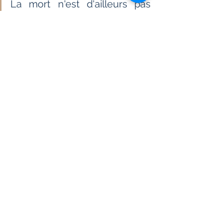
La mort n'est d'ailleurs pas  
nécessairement donnée par 
arme à feu, contrairement à 
ce que l'on  pourrait croire au 
vu du procédé de certains.
                             Page 36                     
N'est-il  pas de notre devoir de 
scientifique moderne et de 
soignant d'analyser  plus 
finement dans quels cas un 
abattage ciblé est préférable 
et dans  quel cas il faut 
recourir à d'autres moyens ?