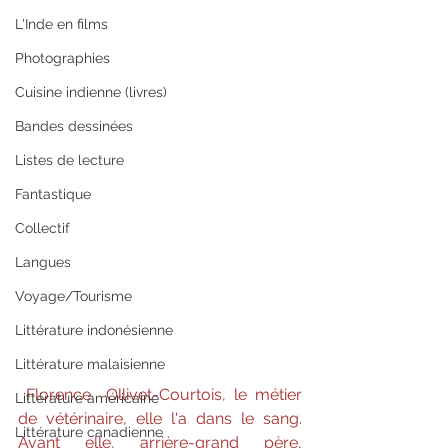
L'Inde en films
Photographies
Cuisine indienne (livres)
Bandes dessinées
Listes de lecture
Fantastique
Collectif
Langues
Voyage/Tourisme
Littérature indonésienne
Littérature malaisienne
Florence  Ollivet-Courtois, le métier 
Littérature américaine
de vétérinaire, elle l'a dans le sang.  
Littérature canadienne
Avant elle, arrière-grand père, 