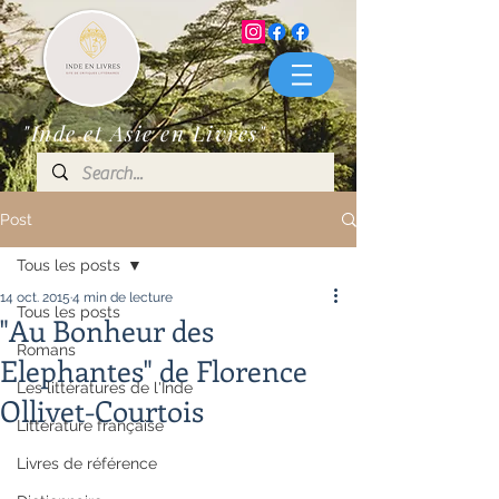
"Inde et Asie en Livres"
Post
Tous les posts
14 oct. 2015
4 min de lecture
Tous les posts
"Au Bonheur des
Romans
Elephantes" de Florence
Les littératures de l'Inde
Ollivet-Courtois
Littérature française
Livres de référence