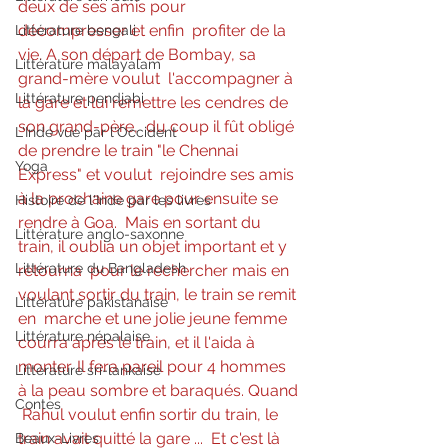
deux de ses amis pour 
décompresser et enfin  profiter de la 
Littérature bengali
vie. A son départ de Bombay, sa 
Littérature malayalam
grand-mère voulut  l'accompagner à 
Littérature pendjabi
la gare et lui remettre les cendres de 
son grand-père,  du coup il fût obligé 
L'Inde vue par l'Occident
de prendre le train "le Chennai 
Yoga
Express" et voulut  rejoindre ses amis 
à la prochaine gare pour ensuite se 
Histoire de l'Inde par les livres
rendre à Goa.  Mais en sortant du 
Littérature anglo-saxonne
train, il oublia un objet important et y 
Littérature du Bangladesh
retourna  pour le rechercher mais en 
voulant sortir du train, le train se remit 
Littérature pakistanaise
en  marche et une jolie jeune femme 
Littérature népalaise
courra après le train, et il l'aida à  
monter. Il fera pareil pour 4 hommes 
Littérature sri-lankaise
à la peau sombre et baraqués. Quand 
Contes
 Rahul voulut enfin sortir du train, le 
train avait quitté la gare ...  Et c'est là 
Beaux-Livres