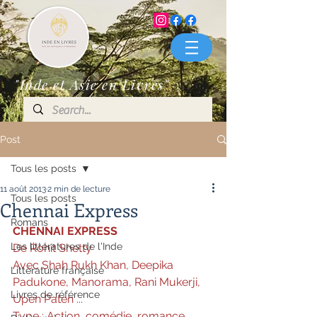
"Inde et Asie en Livres"
Post
Tous les posts
11 août 2013
2 min de lecture
Tous les posts
Chennai Express
Romans
CHENNAI EXPRESS
Les littératures de l'Inde
De Rohit Shetty
Avec Shah Rukh Khan, Deepika 
Littérature française
Padukone, Manorama, Rani Mukerji, 
Livres de référence
Upen Paten ...
Type : Action, comédie, romance