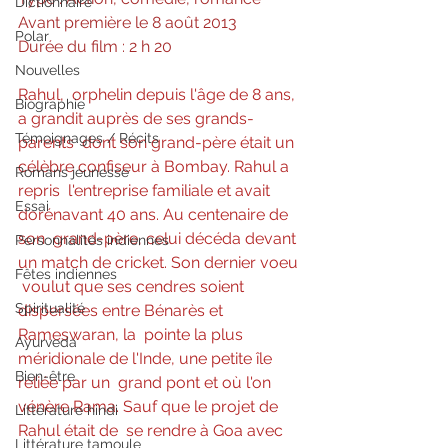
Dictionnaire
Avant première le 8 août 2013
Polar
Durée du film : 2 h 20
Nouvelles
Rahul,  orphelin depuis l'âge de 8 ans, 
Biographie
a grandit auprès de ses grands-
Témoignages / Récits
parents  dont son grand-père était un 
célèbre confiseur à Bombay. Rahul a 
Romans jeunesse
repris  l'entreprise familiale et avait 
Essai
dorénavant 40 ans. Au centenaire de 
son  grand-père, celui décéda devant 
Personnalités indiennes
un match de cricket. Son dernier voeu 
Fêtes indiennes
 voulut que ses cendres soient 
Spiritualité
dispersées entre Bénarès et 
Rameswaran, la  pointe la plus 
Ayurveda
méridionale de l'Inde, une petite île 
Bien-être
reliée par un  grand pont et où l'on 
vénère Rama. Sauf que le projet de 
Littérature hindi
Rahul était de  se rendre à Goa avec 
Littérature tamoule