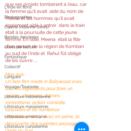
que ses projets tombèrent à l'eau, car 
L'Inde en films
la femme qu'il avait  aidé du nom de 
Photographies
Meena et les hommes qu'il avait 
également aidé à entrer  dans le train 
Cuisine indienne (livres)
était à la poursuite de cette jeune 
Bandes dessinées
femme. En faite, Meena  était la fille 
d'un parrain de la région de Komban 
Listes de lecture
au sud de l'Inde et  Rahul fût obligé 
Fantastique
de les suivre ....
Collectif
Mon avis : 
Langues
Un bon film made in Bollywood avec  
Voyage/Tourisme
tous les ingrédients pour faire un 
succès : chansons, danses,  
Littérature indonésienne
romantisme, action, comédie, 
Littérature malaisienne
cascades et de nombreux 
rebondissements.  Avec en prime, la 
Littérature américaine
découverte des superbes paysages de 
Littérature canadienne
l'Inde du Sud.