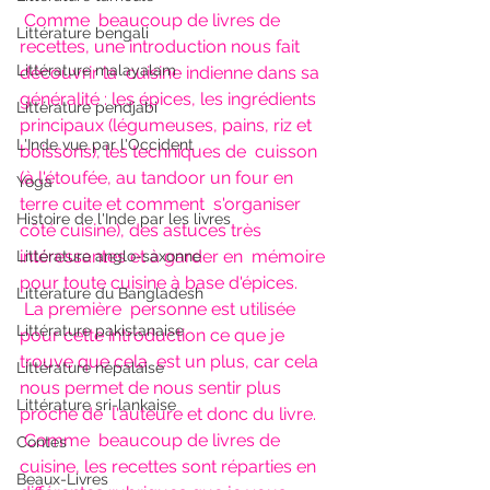
Comme  beaucoup de livres de 
Littérature bengali
recettes, une introduction nous fait 
Littérature malayalam
découvrir la  cuisine indienne dans sa 
généralité : les épices, les ingrédients  
Littérature pendjabi
principaux (légumeuses, pains, riz et 
L'Inde vue par l'Occident
boissons), les techniques de  cuisson 
(à l'étoufée, au tandoor un four en 
Yoga
terre cuite et comment  s'organiser 
Histoire de l'Inde par les livres
côté cuisine), des astuces très 
intéressantes et à garder en  mémoire 
Littérature anglo-saxonne
pour toute cuisine à base d'épices.
Littérature du Bangladesh
La première  personne est utilisée 
Littérature pakistanaise
pour cette introduction ce que je 
trouve que cela  est un plus, car cela 
Littérature népalaise
nous permet de nous sentir plus 
Littérature sri-lankaise
proche de  l'auteure et donc du livre. 
Comme  beaucoup de livres de 
Contes
cuisine, les recettes sont réparties en  
Beaux-Livres