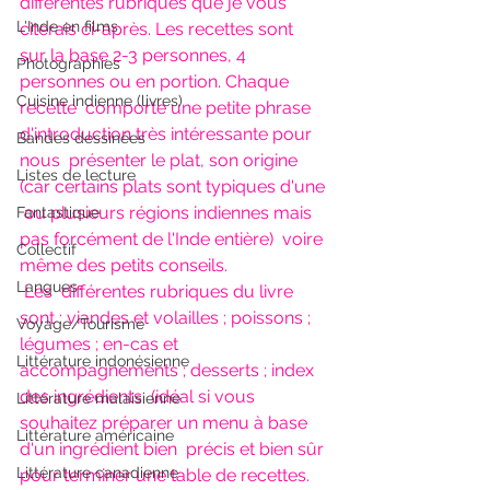
différentes rubriques que je vous 
L'Inde en films
citerais ci-après. Les recettes sont  
sur la base 2-3 personnes, 4 
Photographies
personnes ou en portion. Chaque 
Cuisine indienne (livres)
recette  comporte une petite phrase 
d'introduction très intéressante pour 
Bandes dessinées
nous  présenter le plat, son origine 
Listes de lecture
(car certains plats sont typiques d'une 
 ou plusieurs régions indiennes mais 
Fantastique
pas forcément de l'Inde entière)  voire 
Collectif
même des petits conseils.
Langues
Les  différentes rubriques du livre 
sont : viandes et volailles ; poissons ;  
Voyage/Tourisme
légumes ; en-cas et 
Littérature indonésienne
accompagnements ; desserts ; index 
des ingrédients  (idéal si vous 
Littérature malaisienne
souhaitez préparer un menu à base 
Littérature américaine
d'un ingrédient bien  précis et bien sûr 
Littérature canadienne
pour terminer une table de recettes.