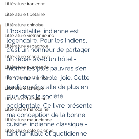
Littérature iranienne
Littérature tibétaine
Littérature chinoise
L'hospitalité  indienne est 
Littérature vietnamienne
légendaire. Pour les Indiens, 
Littérature espagnole
c'est un honneur de partager  
Littérature scandinave
un repas avec un hôtel - 
Littérature allemande
même les plus pauvres s'en 
font une véritable  joie. Cette 
Littérature portugaise
tradition s'installe de plus en 
Littérature tchèque
plus dans la société  
Littérature brésilienne
occidentale. Ce livre présente 
Littérature marocaine
ma conception de la bonne 
Littérature mauricienne
cuisine  indienne classique - 
Littérature colombienne
tant familiale et quotidienne 