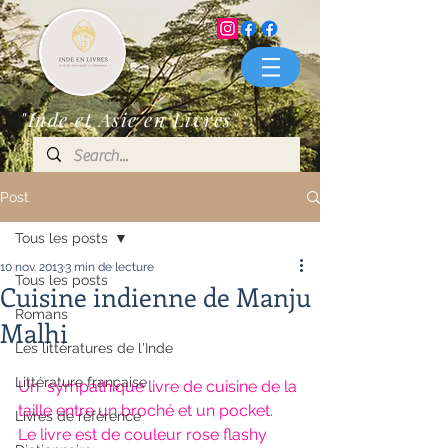
"Inde et Asie en Livres"
Post
Tous les posts
10 nov. 2013
3 min de lecture
Tous les posts
Cuisine indienne de Manju
Romans
Malhi
Les littératures de l'Inde
Littérature française
Un  sympathique livre de cuisine de la 
taille entre un broché et un pocket.  
Livres de référence
Le livre est de couleur rose flashy 