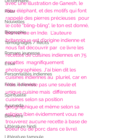
Dictionnaire
avec une illustration de Ganesh, le  
dieu éléphant, et des motifs qui font 
Polar
rappelé des pierres précieuses  pour 
Nouvelles
le coté "bling-bling", le ton est donné, 
Biographie
bienvenue en Inde.  L'auteure 
britannique est d'origine indienne et 
Témoignages / Récits
nous fait découvrir par  ce livre les 
Romans jeunesse
recettes de cuisines indiennes en 75 
recettes  magnifiquement 
Essai
photographiées. J'ai bien dit les 
Personnalités indiennes
cuisines indiennes au  pluriel, car en 
Inde, il n'existe pas une seule et 
Fêtes indiennes
unique cuisine mais  différentes 
Spiritualité
cuisines selon sa position 
Ayurveda
géographique et même selon sa  
religion (bien évidemment vous ne 
Bien-être
trouverez aucune recette à base de  
Littérature hindi
boeuf ou de porc dans ce livre).
Littérature tamoule