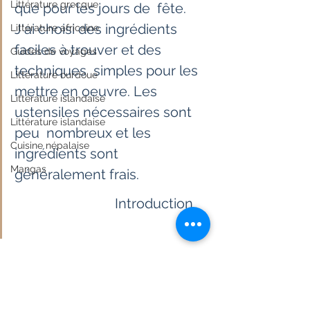
Littérature grecque
que pour les jours de  fête. 
J'ai choisi des ingrédients 
Littérature africaine
faciles à trouver et des 
Guides de voyages
techniques  simples pour les 
Littérature ourdoue
mettre en oeuvre. Les 
Littérature islandaise
ustensiles nécessaires sont 
Littérature islandaise
peu  nombreux et les 
Cuisine népalaise
ingrédients sont 
Mangas
généralement frais.
                             Introduction     
Les  Moghols ont 
révolutionné la gastronomie 