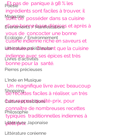
Et pas de  panique à 98 % les 
Poésie
ingrédients sont faciles à trouver, il 
Magazine
suffit de  posséder dans sa cuisine 
d'une bonne base d'épices et après à 
Evènements / Manifestations
vous de  concocter une bonne 
Ecologie / Environnement
cuisine indienne riche en saveurs et 
en couleurs.  D'autant que la cuisine 
Littérature pakistanaise
indienne avec ses épices est très 
Livres d'activités
bonne pour la  santé.
Pierres précieuses
L'Inde en Musique
Un  magnifique livre avec beaucoup 
Shopping
de recettes faciles à réaliser, un très  
bon rapport qualité-prix, pour 
Culture et traditions
connaître de nombreuses recettes 
Philosophie
typiques  traditionnelles indiennes à 
Littérature Japonaise
petit prix.
Littérature coréenne