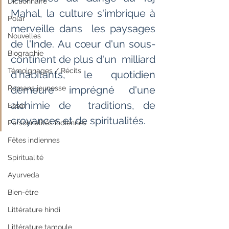
Dictionnaire
Mahal, la culture s'imbrique à 
Polar
merveille dans  les paysages 
Nouvelles
de l'Inde. Au cœur d'un sous-
Biographie
continent de plus d'un  milliard 
Témoignages / Récits
d'habitants, le quotidien 
Romans jeunesse
demeure imprégné d'une 
alchimie de  traditions, de 
Essai
croyances et de spiritualités.
Personnalités indiennes
Fêtes indiennes
Spiritualité
Ayurveda
Bien-être
Littérature hindi
Littérature tamoule