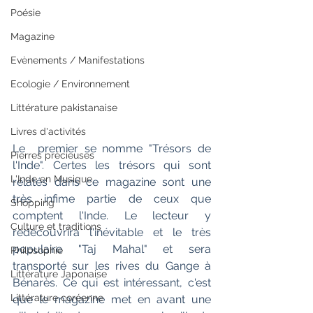
Poésie
Magazine
Evènements / Manifestations
Ecologie / Environnement
Littérature pakistanaise
Livres d'activités
Le  premier se nomme "Trésors de 
Pierres précieuses
l'Inde". Certes les trésors qui sont  
L'Inde en Musique
relatés dans ce magazine sont une 
très infime partie de ceux que  
Shopping
comptent l'Inde. Le lecteur y 
Culture et traditions
redécouvrira l'inévitable et le très  
populaire "Taj Mahal" et sera 
Philosophie
transporté sur les rives du Gange à  
Littérature Japonaise
Bénarès. Ce qui est intéressant, c'est 
Littérature coréenne
que le magazine met en avant une  