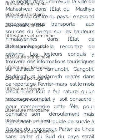
ville inédite dans une revue, la ville de 
Littérature iranienne
Maheshwar dans l’État du  Madhya 
Littérature tibétaine
Pradesh au centre du pays. Le second 
reportage nous transporte  aux 
Littérature chinoise
sources du Gange sur les hauteurs 
Littérature vietnamienne
himalayennes dans l’État de  
l'Uttaranchal à la rencontre de 
Littérature espagnole
pèlerins. Les lecteurs conquis y  
Littérature scandinave
trouvera des informations touristiques 
Littérature allemande
sur les lieux de Yamunotri,  Gangotrî, 
Badrinath et Kedarnath relatés dans 
Littérature portugaise
ce reportage. Février-mars  est le mois 
Littérature tchèque
d'holi, il est tout à fait naturel qu'un 
reportage complet y  soit consacré : 
Littérature brésilienne
pour comprendre cette fête, pour 
Littérature marocaine
connaître son  déroulement mais 
Littérature mauricienne
également un petit guide de survie à 
l'usage du  voyageur. Parler de l'Inde 
Littérature colombienne
sans parler du Sud du pays serait 