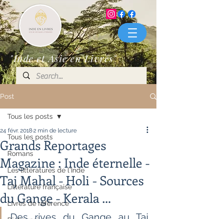
"Inde et Asie en Livres"
Post
Tous les posts
24 févr. 2018
2 min de lecture
Tous les posts
Grands Reportages
Romans
Magazine : Inde éternelle -
Les littératures de l'Inde
Taj Mahal - Holi - Sources
Littérature française
du Gange - Kerala ...
Livres de référence
Des rives du Gange au Taj 