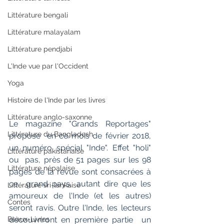
Littérature bengali
Littérature malayalam
Littérature pendjabi
L'Inde vue par l'Occident
Yoga
Histoire de l'Inde par les livres
Littérature anglo-saxonne
Le magazine "Grands Reportages" 
Littérature du Bangladesh
propose  en ce mois de février 2018, 
un numéro spécial "Inde". Effet "holi" 
Littérature pakistanaise
ou  pas, près de 51 pages sur les 98 
Littérature népalaise
pages de la revue sont consacrées à 
ce  grand pays, autant dire que les 
Littérature sri-lankaise
amoureux de l'Inde (et les autres)  
Contes
seront ravis. Outre l'Inde, les lecteurs 
découvriront en première partie  un 
Beaux-Livres