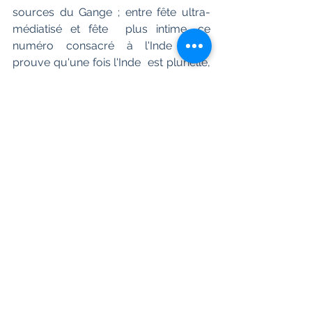
sources du Gange ; entre fête ultra-
médiatisé et fête  plus intime, ce 
numéro consacré à l'Inde nous 
prouve qu'une fois l'Inde  est plurielle, 
l'Inde recèle de trésors mais surtout 
qu'elle est unique.  Un très bon 
numéro pour nous faire rêver d'elle 
tout en légèreté.
Grands Reportages Magazine
Inde éternelle - Taj Mahal - Holi - 
Sources du Gange - Kerala ... / 
Bhoutan
Numéro n°443 - Février 2018 - Prix 
presse en France : 6,90 €