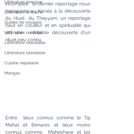
Littérature grecque
incomplet,  le dernier reportage nous 
transporte au Kerala à la découverte 
Littérature africaine
du rituel  du Theyyam, un reportage 
Guides de voyages
haut en couleur et en spiritualité qui 
est une  véritable découverte d'un 
Littérature ourdoue
rituel peu connu.
Littérature islandaise
Littérature islandaise
Cuisine népalaise
Mangas
Entre  lieux connus comme le Taj 
Mahal et Bénarès et lieux moins 
connus comme  Maheshwar et les 