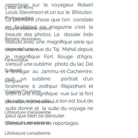
reportage sur le voyageur Robert 
L'Inde en films
Louis Stevenson et un sur le  Bhoutan.
Photographies
La première chose que l'on  constate 
en feuilletant ce magazine c'est la 
Cuisine indienne (livres)
beauté des photos. Le  dossier Inde 
Bandes dessinées
débute avec une magnifique série qui 
reprend une vue du Taj  Mahal depuis 
Listes de lecture
le magnifique Fort Rouge d'Agra, 
Fantastique
s'ensuit une sublime  photo du lac Dal 
Collectif
à Srinagar au Jammu-et-Cachemire, 
puis un sublime  portrait d'un 
Langues
brahmane à Jodhpur (Rajasthan) et 
Voyage/Tourisme
enfin d'une magnifique  vue sur le fort 
de cette même ville. Le ton est tout de 
Littérature indonésienne
suite donné et  la suite du voyage ne 
Littérature malaisienne
peut que bien se dérouler.
S'ensuit une série de reportages.
Littérature américaine
Littérature canadienne