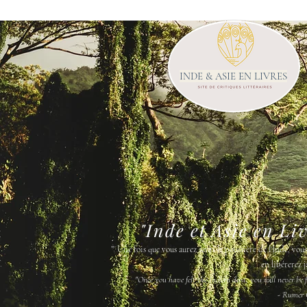
INDE & ASIE EN LIVRES
"Inde et Asie en Li
"
Une fois que vous aurez senti la poussière de l'Inde, vou
en libérerez j
"Once you have felt the Indian dust, you will never be fr
- Rumer 