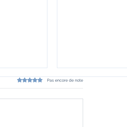
Noté 0 étoile sur 5.
Pas encore de note
 de l'Inde" de
"La minute indienne - Petite