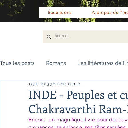
Recensions
A propos de "Ind
Tous les posts
Romans
Les littératures de l'
17 juil. 2013
3 min de lecture
Livres de référence
Dictionnaire
Polar
INDE - Peuples et c
Chakravarthi Ram-
Témoignages / Récits
Romans jeunesse
Encore  un magnifique livre pour découvrir 
croyances, sa science, ses sites sacrées ..