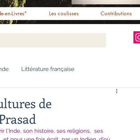
e-en-Livres"
Les coulisses
Contributions
Inde
Littérature française
Nouvelles
Biographie
ultures de
Prasad
Essai
Personnalités indiennes
l'Inde, son histoire, ses religions,  ses 
. et pour une fois écrit  par un Indien, d'où 