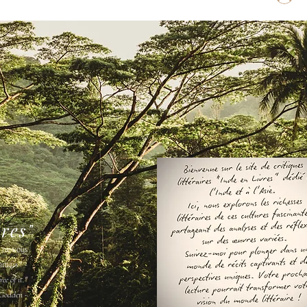
vres"
s ne vous
amais " -
ee of it."
Godden -