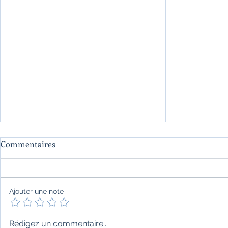
Commentaires
Ajouter une note
"Une chanson que la nuit
"La tentation
Rédigez un commentaire...