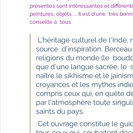
présentes sont intéressantes et différent
peintures, objets, ... Il est d'une  très bo
conseille à  tous. 
 L'héritage culturel de l'Inde, riche et varié, est une profonde 
source  d'inspiration. Bercea
religions du monde (le  bouddh
que d'une langue sacrée, le  s
naître le sikhisme et le jaïnis
croyances et les mythes indie
compris ceux qui, en quête de 
par l'atmosphère toute singuli
saints du pays.
 Cet ouvrage constitue le guide illustré indispensable pour 
tous ceux qui  souhaitent décou