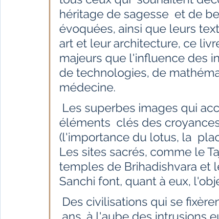
héritage de sagesse  et de bea
évoquées, ainsi que leurs text
art et leur architecture, ce li
majeurs que l'influence des i
de technologies, de mathémat
médecine.
 Les superbes images qui accompagnent le texte éclairent les 
éléments  clés des croyances
(l'importance du lotus, la  pla
Les sites sacrés, comme le Ta
temples de Brihadishvara et 
Sanchi font, quant à eux, l'obje
 Des civilisations qui se fixèrent sur les rives de l'Indus il y 4.000 
 ans, à l'aube des intrusions 