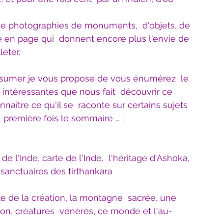
Bien-être
Littérature hindi
 de photographies de monuments,  d'objets, de 
ise en page qui  donnent encore plus l'envie de 
Littérature malayalam
Littérature pendjabi
leter.
ésumer je vous propose de vous énumérez  le 
de l'Inde par les livres
intéressantes que nous fait  découvrir ce 
aître ce qu'il se  raconte sur certains sujets 
remière fois le sommaire ... :
angladesh
Littérature pakistanaise
e de l'Inde, carte de l'Inde,  l'héritage d'Ashoka, 
Contes
s  sanctuaires des tirthankara
cle de la création, la montagne  sacrée, une 
ion, créatures  vénérés, ce monde et l'au-