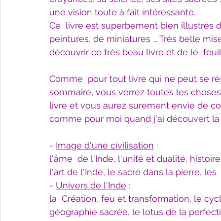
Fêtes indiennes
Spiritualité
Ayurveda
une vision toute à fait intéressante.
Ce  livre est superbement bien illustrés
peintures, de miniatures ... Très belle m
Littérature tamoule
Littérature bengali
découvrir ce très beau livre et de le  feuil
Comme  pour tout livre qui ne peut se r
L'Inde vue par l'Occident
Yoga
Histoire 
sommaire, vous verrez toutes les choses 
livre et vous aurez surement envie de conn
comme pour moi quand j'ai découvert la  p
Littérature anglo-saxonne
Littérature du B
- 
Image d'une civilisation
 :
l'âme  de l'Inde, l'unité et dualité, histoir
Littérature népalaise
Littérature sri-lankaise
l'art de l'Inde, le sacré dans la pierre, le
- 
Univers de l'Inde
 : 
la  Création, feu et transformation, le cy
géographie sacrée, le lotus de la perfect