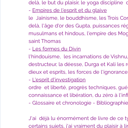
delà, le but du plaisir, le yoga discipline  
- 
Empires de l'esprit et du glaive
le  Jaïnisme, le bouddhisme, les Trois Corbe
delà, l'âge d'or des Gupta, puissances rég
musulmans et hindous, l'empire des Moghol
saint Thomas
- 
Les formes du Divin
l'hindouisme,  les incarnations de Vishnu, 
destructeur, la déesse, Durga et Kali les
dieux et esprits, les forces de l'ignorance
- 
L'esprit d'investigation
ordre  et liberté, progrès techniques, guér
connaissance et libération, du zéro à l'infi
- Glossaire et chronologie - Bibliographie
J'ai  déjà lu énormément de livre de ce 
certains sujets, j'ai vraiment du plaisir à li