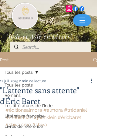
"Inde et Asie en Livres"
Post
Tous les posts
12 juil. 2025
2 min de lecture
Tous les posts
"L'attente sans attente"
Romans
d'Éric Baret
Les littératures de l'Inde
#éditionsalmora
#almora
#trédaniel
Littérature française
#méditation
#jeanklein
#éricbaret
#shivaisme
#shiva
Livres de référence