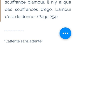
souffrance d'amour, il n'y a que 
des souffrances d'ego. L'amour 
c'est de donner. (Page 254)
------------
"L'attente sans attente" 
Éric Baret
Éditions Almora, groupe Trédaniel
Date de parution : 12 juin 2025 - ISBN : 
978-2351187463
- 416 pages - Prix 
éditeur : 22 euros
Spiritualité
Voir tout
Posts récents