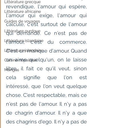
Littérature grecque
revendique, l'amour qui espère, 
Littérature africaine
l'amour qui exige, l'amour qui 
Guides de voyages
calcule, c'est surtout de l'amour 
Littérature ourdoue
qui demande. Ce n'est pas de 
Littérature islandaise
l'amour, c'est du commerce. 
C'est un manque d'amour. Quand 
Littérature islandaise
on aime quelqu'un, on le laisse 
Cuisine népalaise
libre, il fait ce qu'il veut, sinon 
Mangas
cela signifie que l'on est 
intéressé, que l'on veut quelque 
chose. C'est respectable, mais ce 
n'est pas de l'amour. Il n'y a pas 
de chagrin d'amour. Il n'y a que 
des chagrins d'ego. Il n'y a pas de 