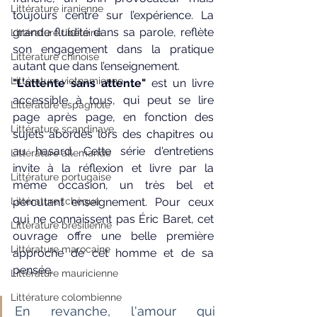
Littérature iranienne
toujours centré sur l’expérience. La 
grande fluidité dans sa parole, reflète 
Littérature tibétaine
son engagement dans la pratique 
Littérature chinoise
autant que dans l’enseignement.
Littérature vietnamienne
"L'attente sans attente"
 est un livre 
accessible à tous, qui peut se lire 
Littérature espagnole
page après page, en fonction des 
Littérature scandinave
sujets abordés lors des chapitres ou 
au hasard. Cette série d'entretiens 
Littérature allemande
invite à la réflexion et livre par la 
Littérature portugaise
même occasion, un très bel et 
Littérature tchèque
percutant enseignement. Pour ceux 
qui ne connaissent pas Éric Baret, cet 
Littérature brésilienne
ouvrage offre une belle première 
Littérature marocaine
approche de cet homme et de sa 
pensée.
Littérature mauricienne
Littérature colombienne
En revanche, l'amour qui 