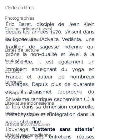
L'Inde en films
Photographies
Éric Baret, disciple de Jean Klein 
Cuisine indienne (livres)
depuis les années 1970, s’inscrit dans 
la lignée de l’Advaita Vedānta, une 
Bandes dessinées
tradition de sagesse indienne qui 
Listes de lecture
prône la non-dualité et l’éveil à la 
Fantastique
conscience, il est également un 
imminent enseignant du yoga en 
Collectif
France et auteur de nombreux 
Langues
ouvrages. Depuis plus de quarante 
ans, il "transmet l'approche du 
Voyage/Tourisme
Shivaïsme tantrique cachemirien (...) à 
Littérature indonésienne
la fois dans sa dimension corporelle, 
Littérature malaisienne
métaphysique et d'intégration dans la 
vie quotidienne.
Littérature américaine
L'ouvrage 
"L'attente sans attente"
Littérature canadienne
rassemble des entretiens réalisés 