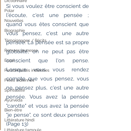
Dictionnaire
Si vous voulez être conscient de 
Polar
l'écoute, c'est une pensée ; 
Nouvelles
quand vous êtes conscient que 
Biographie
vous pensez, c'est une autre 
Témoignages / Récits
pensée. La pensée est sa propre 
Romans jeunesse
globalité, on ne peut pas être 
conscient que l'on pense. 
Essai
Lorsque vous vous rendez 
Personnalités indiennes
compte que vous pensez, vous 
Fêtes indiennes
ne pensez plus, c'est une autre 
Spiritualité
pensée. Vous avez la pensée 
Ayurveda
"carotte" et vous avez la pensée 
Bien-être
"je pense", ce sont deux pensées 
Littérature hindi
(Page 13)
Littérature tamoule