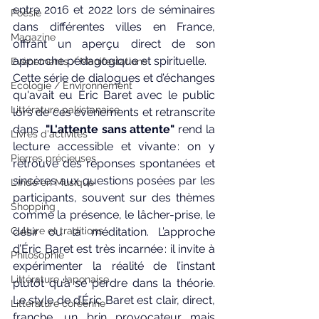
entre 2016 et 2022 lors de séminaires 
Poésie
dans différentes villes en France, 
Magazine
offrant un aperçu direct de son 
approche pédagogique et spirituelle.
Evènements / Manifestations
Cette série de dialogues et d’échanges 
Ecologie / Environnement
qu'avait eu Éric Baret avec le public 
Littérature pakistanaise
lors de ces évènements et retranscrite 
dans  
"L'attente sans attente"
 rend la 
Livres d'activités
lecture accessible et vivante : on y 
Pierres précieuses
retrouve des réponses spontanées et 
sincères aux questions posées par les 
L'Inde en Musique
participants, souvent sur des thèmes 
Shopping
comme la présence, le lâcher-prise, le 
Culture et traditions
désir ou la méditation. L’approche 
d’Éric Baret est très incarnée : il invite à 
Philosophie
expérimenter la réalité de l’instant 
Littérature Japonaise
plutôt qu’à se perdre dans la théorie. 
Le style de d’Éric Baret est clair, direct, 
Littérature coréenne
franche, un brin provocateur mais 