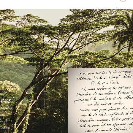
vres"
s ne vous
amais " -
ee of it."
Godden -