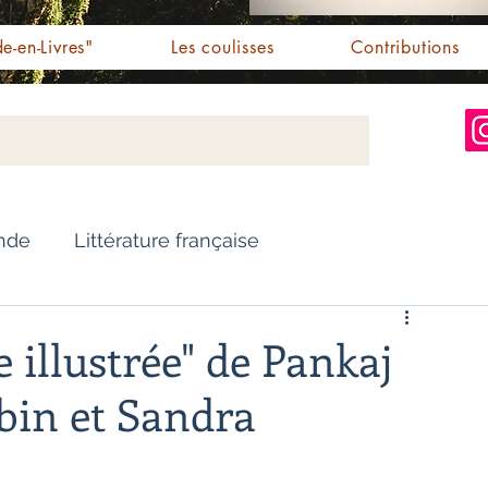
e-en-Livres"
Les coulisses
Contributions
Inde
Littérature française
Nouvelles
Biographie
 illustrée" de Pankaj
bin et Sandra
Essai
Personnalités indiennes