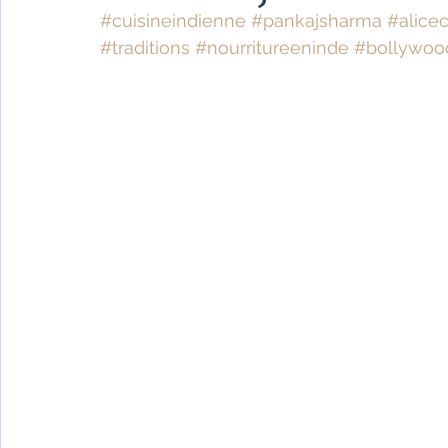
Fêtes indiennes
Spiritualité
Ayurveda
#cuisineindienne
#pankajsharma
#alice
#traditions
#nourritureeninde
#bollywoo
Littérature tamoule
Littérature bengali
L'Inde vue par l'Occident
Yoga
Histoire 
Littérature anglo-saxonne
Littérature du B
Littérature népalaise
Littérature sri-lankaise