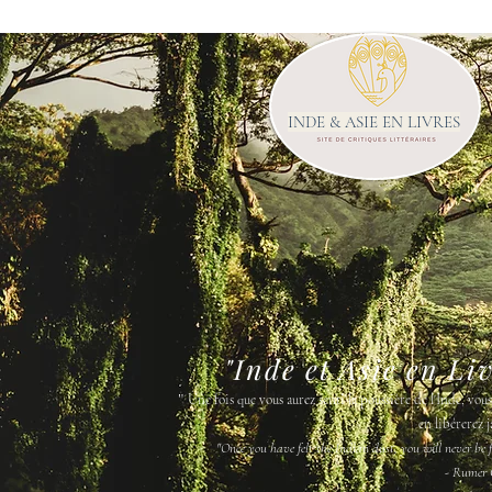
INDE & ASIE EN LIVRES
"Inde et Asie en Li
"
Une fois que vous aurez senti la poussière de l'Inde, vou
en libérerez j
"Once you have felt the Indian dust, you will never be fr
- Rumer 