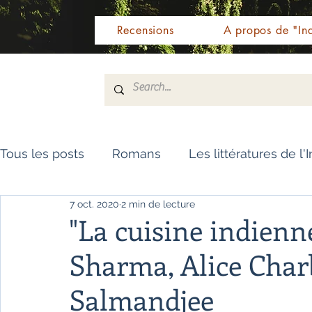
Recensions
A propos de "Ind
Tous les posts
Romans
Les littératures de l'
7 oct. 2020
2 min de lecture
Livres de référence
Dictionnaire
Polar
"La cuisine indienne
Sharma, Alice Char
Témoignages / Récits
Romans jeunesse
Salmandjee