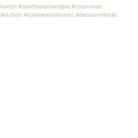
Bien-être
Littérature hindi
charbin
#sandrasalmandjee
#coutumes
dkitchen
#cuisinesindiennes
#découvrirlinde
Littérature malayalam
Littérature pendjabi
de l'Inde par les livres
angladesh
Littérature pakistanaise
Contes