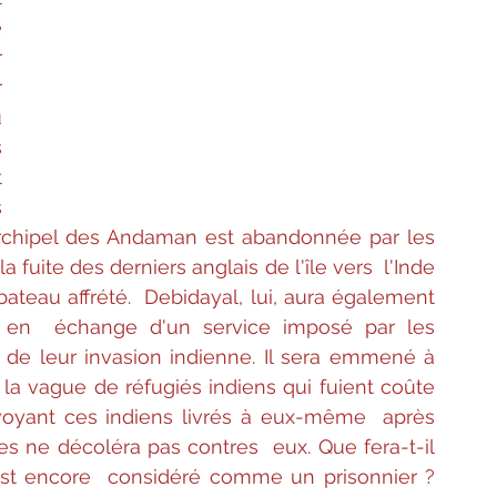
 
 
 
 
 
 
 
'archipel des Andaman est abandonnée par les 
 fuite des derniers anglais de l'île vers  l'Inde 
bateau affrété.  Debidayal, lui, aura également 
s en  échange d'un service imposé par les 
n de leur invasion indienne. Il sera emmené à 
a vague de réfugiés indiens qui fuient coûte 
voyant ces indiens livrés à eux-même  après 
s ne décoléra pas contres  eux. Que fera-t-il 
l est encore  considéré comme un prisonnier ? 