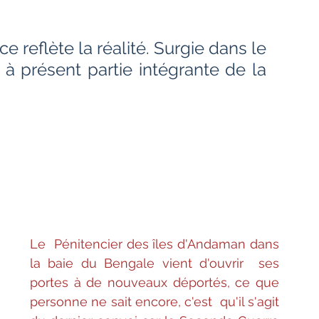
Bien-être
Littérature hindi
ce reflète la réalité. Surgie dans le 
Littérature malayalam
Littérature pendjabi
it à présent partie intégrante de la 
de l'Inde par les livres
angladesh
Littérature pakistanaise
Contes
Le  Pénitencier des îles d'Andaman dans 
la baie du Bengale vient d'ouvrir  ses 
portes à de nouveaux déportés, ce que 
personne ne sait encore, c'est  qu'il s'agit 