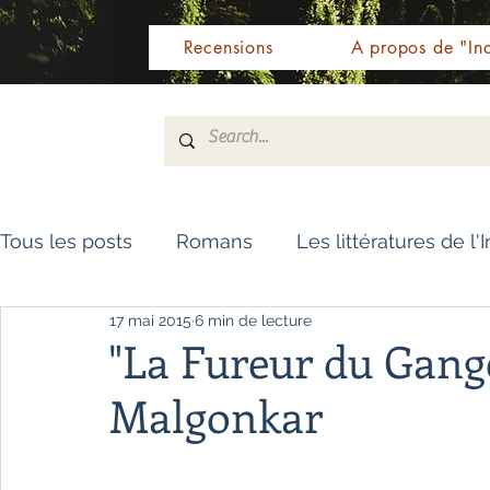
Recensions
A propos de "Ind
Tous les posts
Romans
Les littératures de l'
17 mai 2015
6 min de lecture
Livres de référence
Dictionnaire
Polar
"La Fureur du Gan
Malgonkar
Témoignages / Récits
Romans jeunesse