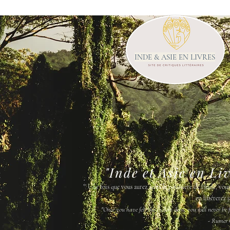
INDE & ASIE EN LIVRES
"Inde et Asie en Li
"
Une fois que vous aurez senti la poussière de l'Inde, vou
en libérerez j
"Once you have felt the Indian dust, you will never be fr
- Rumer 