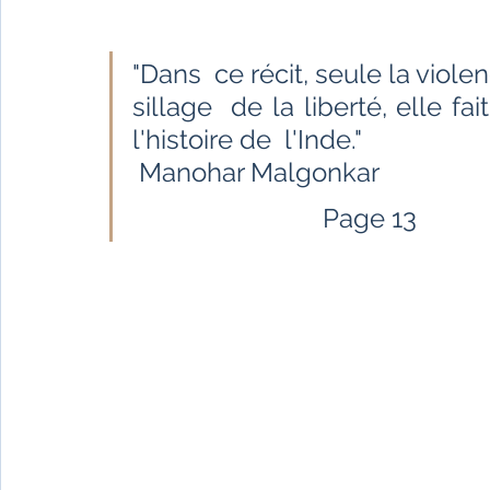
Fêtes indiennes
Spiritualité
Ayurveda
"Dans  ce récit, seule la violen
Littérature tamoule
Littérature bengali
sillage  de la liberté, elle fa
l'histoire de  l'Inde."
 Manohar Malgonkar
L'Inde vue par l'Occident
Yoga
Histoire 
                             Page 13   
Littérature anglo-saxonne
Littérature du B
Littérature népalaise
Littérature sri-lankaise