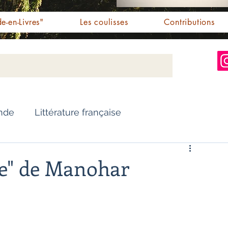
e-en-Livres"
Les coulisses
Contributions
Inde
Littérature française
Nouvelles
Biographie
ge" de Manohar
Essai
Personnalités indiennes