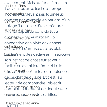
exactement. Mais au fur et à mesure, 
L'Inde en films
il devient bizarre, tient des  propos 
Photographies
incohérents devant ses fourneaux 
comme par exemple en parlant  d'un 
Cuisine indienne (livres)
potage "L'essence d'une créature 
Bandes dessinées
vivante capturée dans de l'eau  
ordinaire. Un vrai miracle.". La 
Listes de lecture
conception des plats deviennent  
Fantastique
aléatoire, il s'amuse que les plats 
contiennent des cadavres, il  retrouve 
Collectif
son instinct de chasseur et veut 
Langues
mettre en avant leur âme et là  le 
Voyage/Tourisme
doute s'installe sur les compétences 
de ce chef de cuisine. Et c'est  au 
Littérature indonésienne
lecteur de comprendre l'objet du 
Littérature malaisienne
complot mais plutôt de l'inquiétude  
de son épouse et de ses filles.
Littérature américaine
Littérature canadienne
LA BELLE