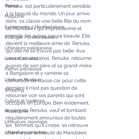
Poésie
Renuka  est particulièrement sensible 
à la beauté du monde. Un jour arrive 
Magazine
dans  sa classe une belle fille du nom 
Evènements / Manifestations
de Mandakini qui impressionne et  
intimide les autres par sa beauté. Elle 
Ecologie / Environnement
devient la meilleure amie de  Renuka, 
Littérature pakistanaise
qui elle ne se trouve pas belle. Aux 
vacances scolaires, Renuka  retourne 
Livres d'activités
auprès de son père et sa grand-mère 
Pierres précieuses
à Bangalore et y ramène sa  
L'Inde en Musique
camarade de classe car pour cette 
dernière il n'est pas question de  
Shopping
retourner voir ses parents qui sont 
Culture et traditions
occupés en Europe. Bien évidement,  
le père de Renuka, veuf et tombant 
Philosophie
régulièrement amoureux de toutes 
Littérature Japonaise
les  femmes qu'il croise, se retrouve 
Littérature coréenne
charmé par la beauté de Mandakini, 