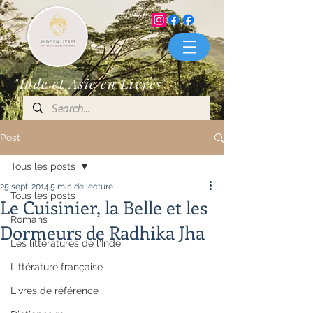
"Inde et Asie en Livres"
Post
Tous les posts
25 sept. 2014
5 min de lecture
Tous les posts
Le Cuisinier, la Belle et les
Romans
Dormeurs de Radhika Jha
Les littératures de l'Inde
Littérature française
Livres de référence