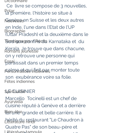
Dictionnaire
 Ce  livre se compose de 3 nouvelles, 
Polar
la première, l'histoire se situe à  
Genève en Suisse et les deux autres 
Nouvelles
en Inde, l'une dans l'Etat de l'UP  
Biographie
(Uttar Pradesh) et la deuxième dans le 
Témoignages / Récits
Sud aux confins du Karnataka et  du 
Kerala. Je trouve que dans chacune, 
Romans jeunesse
on y retrouve une personne qui  
Essai
paraissait dans un premier temps 
calme et qui finit par monter toute 
Personnalités indiennes
son  exubérance voire sa folie.
Fêtes indiennes
LE CUISINIER
Spiritualité
Marcello  Tocinelli est un chef de 
Ayurveda
cuisine réputé à Genève et a derrière 
Bien-être
lui une  grande et belle carrière. Il a 
hérité du restaurant "Le Chaudron à  
Littérature hindi
Quatre Pas" de son beau-père et 
Littérature tamoule