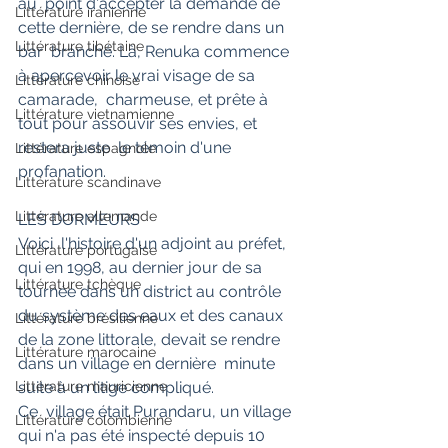
au  point d'accepter la demande de 
Littérature iranienne
cette dernière, de se rendre dans un 
Littérature tibétaine
bar  branché. Là, Renuka commence 
à apercevoir le vrai visage de sa 
Littérature chinoise
camarade,  charmeuse, et prête à 
Littérature vietnamienne
tout pour assouvir ses envies, et 
restera juste  le témoin d'une 
Littérature espagnole
profanation.
Littérature scandinave
Littérature allemande
LES DORMEURS
Voici  l'histoire d'un adjoint au préfet, 
Littérature portugaise
qui en 1998, au dernier jour de sa  
Littérature tchèque
tournée dans un district au contrôle 
du système des eaux et des canaux  
Littérature brésilienne
de la zone littorale, devait se rendre 
Littérature marocaine
dans un village en dernière  minute 
Littérature mauricienne
suite à un litige compliqué.
Ce  village était Purandaru, un village 
Littérature colombienne
qui n'a pas été inspecté depuis 10  