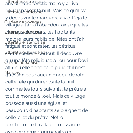
Littérature grecque
ans et notre fonctionnaire y arriva 
pour y passer la nuit. Mais ce qu'il  va 
Littérature africaine
y découvrir le marquera à vie. Déjà le 
Guides de voyages
village à l'air à l'abandon  ainsi que les 
champs alentours, les habitants 
Littérature ourdoue
malgré leurs habits de  fêtes ont l'air 
Littérature islandaise
fatigué et sont sales, les détritus 
Littérature islandaise
s'amoncellent  partout. Il découvre 
qu'une fête religieuse a lieu pour Devi 
Cuisine népalaise
afin  qu'elle apporte la pluie et il n'est 
Mangas
question pour aucun hindou de rater  
cette fête qui durer toute la nuit 
comme les jours suivants, le prêtre a  
tout le monde à l'oeil. Mais ce village 
posséde aussi une église, et  
beaucoup d'habitants se plaignent de 
celle-ci et du prêtre. Notre  
fonctionnaire fera la connaissance 
avec ce dernier, qui paraîtra en  