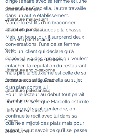
dirige l'affaire avec sa femme et l'une  
de ses filles Graciella, l'autre travaille 
Littérature bengali
dans un autre établissement.  
Littérature malayalam
Marcello est fils d'un braconnier 
Littérature pendjabi
italien et aime beaucoup la chasse.
Mais  un beau jour, il surprend deux 
L'Inde vue par l'Occident
conversations, l'une de sa femme 
Yoga
avec un  client qui déclare qu'à 
Genève il y a des ennemis qui veulent 
Histoire de l'Inde par les livres
entâcher  la réputation du restaurant 
Littérature anglo-saxonne
mais pire la deuxième est celle de sa 
femme  et sa fille Graciella au sujet 
Littérature du Bangladesh
d'un plan contre lui.
Littérature pakistanaise
Pour  le lecteur au début tout parait 
Littérature népalaise
normal, on sent que Marcello est irrité 
 par ce qu'il vient d'entendre, on 
Littérature sri-lankaise
continue le récit avec lui dans sa  
Contes
cuisine a mijoté des plats mais pour 
autant il veut savoir ce qu'il se  passe 
Beaux-Livres