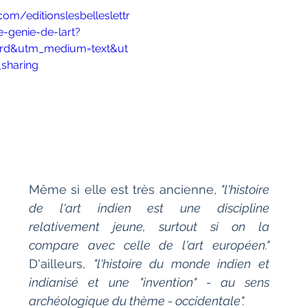
Bien-être
Littérature hindi
om/editionslesbelleslettr
e-genie-de-lart?
ard&utm_medium=text&ut
Littérature malayalam
Littérature pendjabi
sharing
de l'Inde par les livres
angladesh
Littérature pakistanaise
Même si elle est très ancienne, 
"l'histoire 
de l'art indien est une discipline 
relativement jeune, surtout si on la 
Contes
compare avec celle de l'art européen."
D'ailleurs, 
"l'histoire du monde indien et 
indianisé et une "invention" - au sens 
archéologique du thème - occidentale".