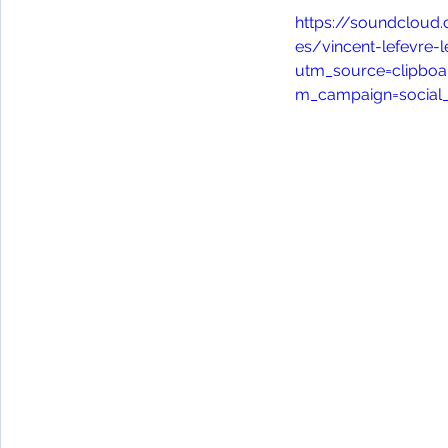
Fêtes indiennes
Spiritualité
Ayurveda
https://soundcloud.c
es/vincent-lefevre-l
utm_source=clipbo
Littérature tamoule
Littérature bengali
m_campaign=social_
L'Inde vue par l'Occident
Yoga
Histoire 
Littérature anglo-saxonne
Littérature du B
Littérature népalaise
Littérature sri-lankaise