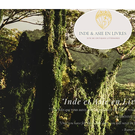
INDE & ASIE EN LIVRES
"Inde et Asie en Li
"
Une fois que vous aurez senti la poussière de l'Inde, vou
en libérerez j
"Once you have felt the Indian dust, you will never be fr
- Rumer 