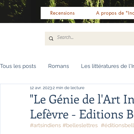
Recensions
A propos de "Ind
Tous les posts
Romans
Les littératures de l'
12 avr. 2023
2 min de lecture
Livres de référence
Dictionnaire
Polar
"Le Génie de l'Art I
Lefèvre - Editions B
Témoignages / Récits
Romans jeunesse
#artsindiens
#belleslettres
#éditionsbell