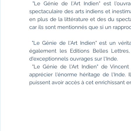
 "Le Génie de l'Art Indien" est l'ouvrage à lire pour apprécier enfin cet héritage 
spectaculaire des arts indiens et inestimab
en plus de la littérature et des du spec
car ils sont mentionnés que si un rappro
 "Le Génie de l'Art Indien" est un véritable cadeau que nous offre son auteur mais 
également les Editions Belles Lettres,
d'exceptionnels ouvrages sur l'Inde.
 "Le Génie de l'Art Indien" de Vincent Lefèvre est un ouvrage indispensable pour 
apprécier l'énorme héritage de l'Inde. I
puissent avoir accès à cet enrichissant 