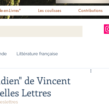
e-en-Livres"
Les coulisses
Contributions
Inde
Littérature française
Nouvelles
Biographie
ndien" de Vincent
elles Lettres
Essai
Personnalités indiennes
eslettres