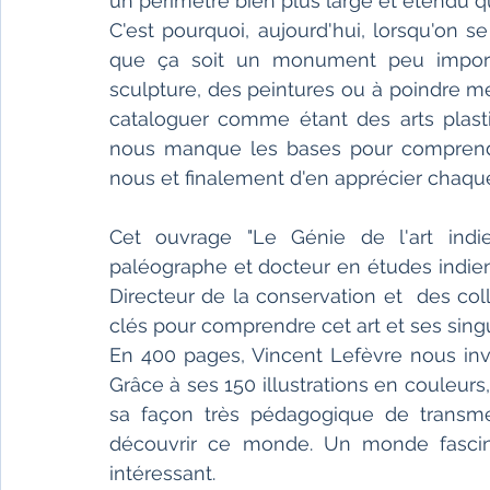
un périmètre bien plus large et étendu qu
C'est pourquoi, aujourd'hui, lorsqu'on se
que ça soit un monument peu importe 
sculpture, des peintures ou à poindre me
cataloguer comme étant des arts plastiq
nous manque les bases pour comprendr
nous et finalement d'en apprécier chaqu
Cet ouvrage "Le Génie de l'art indien
paléographe et docteur en études indien
Directeur de la conservation et  des co
clés pour comprendre cet art et ses singul
En 400 pages, Vincent Lefèvre nous invi
Grâce à ses 150 illustrations en couleurs
sa façon très pédagogique de transm
découvrir ce monde. Un monde fascina
intéressant. 