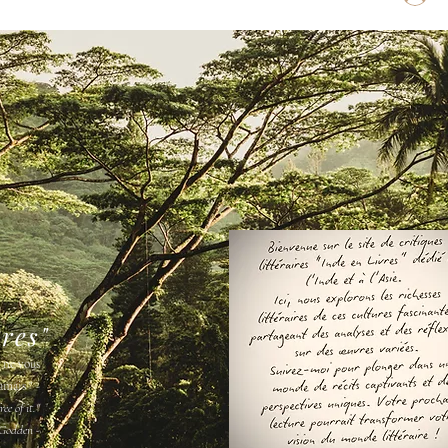
vres"
s ne vous
amais " -
ee of it."
Godden -