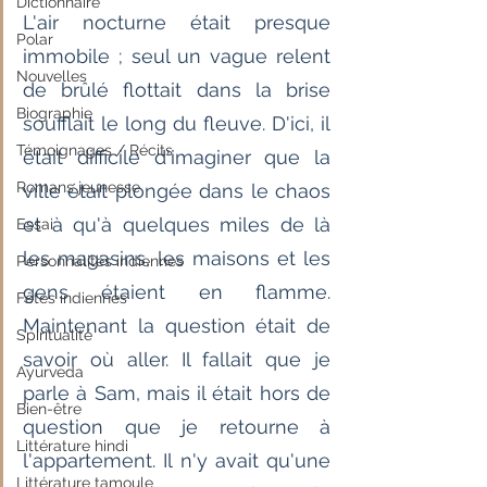
Dictionnaire
L'air nocturne était presque 
Polar
immobile ; seul un vague relent 
Nouvelles
de brûlé flottait dans la brise 
Biographie
soufflait le long du fleuve. D'ici, il 
Témoignages / Récits
était difficile d'imaginer que la 
Romans jeunesse
ville était plongée dans le chaos 
et à qu'à quelques miles de là 
Essai
les magasins, les maisons et les 
Personnalités indiennes
gens étaient en flamme. 
Fêtes indiennes
Maintenant la question était de 
Spiritualité
savoir où aller. Il fallait que je 
Ayurveda
parle à Sam, mais il était hors de 
Bien-être
question que je retourne à 
Littérature hindi
l'appartement. Il n'y avait qu'une 
Littérature tamoule