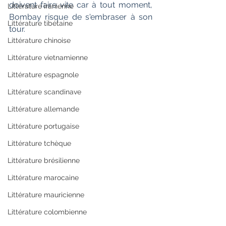
doivent faire vite car à tout moment, 
Littérature iranienne
Bombay risque de s'embraser à son 
Littérature tibétaine
tour.
Littérature chinoise
Littérature vietnamienne
Littérature espagnole
Littérature scandinave
Littérature allemande
Littérature portugaise
Littérature tchèque
Littérature brésilienne
Littérature marocaine
Littérature mauricienne
Littérature colombienne