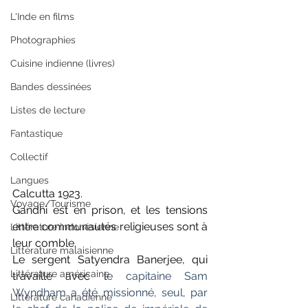
L'Inde en films
Photographies
Cuisine indienne (livres)
Bandes dessinées
Listes de lecture
Fantastique
Collectif
Langues
Calcutta 1923. 
Voyage/Tourisme
Gandhi est en prison, et les tensions 
entre communautés religieuses sont à 
Littérature indonésienne
leur comble.
Littérature malaisienne
Le sergent Satyendra Banerjee, qui 
Littérature américaine
travaille avec l
e capitaine Sam 
Wyndham a été missionné, seul, par 
Littérature canadienne