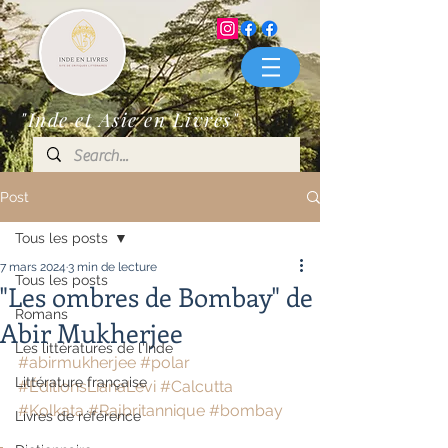
"Inde et Asie en Livres"
Post
Tous les posts
7 mars 2024
3 min de lecture
Tous les posts
"Les ombres de Bombay" de
Romans
Abir Mukherjee
Les littératures de l'Inde
#abirmukherjee
#polar
Littérature française
#ÉditionsLianaLevi
#Calcutta
#Kolkata
#Rajbritannique
#bombay
Livres de référence