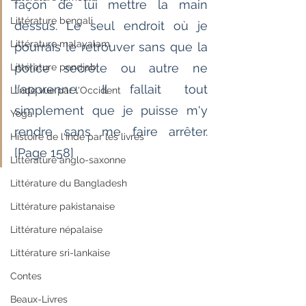
façon de lui mettre la main 
Littérature bengali
dessus. Le seul endroit où je 
Littérature malayalam
pourrais le retrouver sans que la 
police secrète ou autre ne 
Littérature pendjabi
l'apprenne. Il fallait tout 
L'Inde vue par l'Occident
simplement que je puisse m'y 
Yoga
rendre sans me faire arrêter. 
Histoire de l'Inde par les livres
[Page 158]
Littérature anglo-saxonne
Littérature du Bangladesh
Littérature pakistanaise
Littérature népalaise
Littérature sri-lankaise
Contes
Beaux-Livres