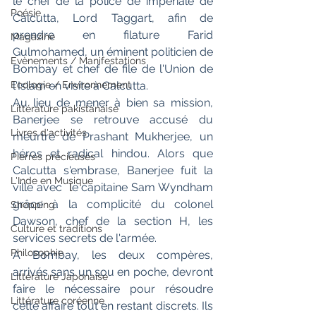
le chef de la police de impériale de 
Poésie
Calcutta, Lord Taggart, afin de 
prendre en filature Farid 
Magazine
Gulmohamed, un éminent politicien de 
Evènements / Manifestations
Bombay et chef de file de l'Union de 
l'Islam en visite à Calcutta. 
Ecologie / Environnement
Au lieu de mener à bien sa mission, 
Littérature pakistanaise
Banerjee se retrouve accusé du 
Livres d'activités
meurtre de Prashant Mukherjee, un 
héros et radical hindou. Alors que 
Pierres précieuses
Calcutta s'embrase, Banerjee fuit la 
L'Inde en Musique
ville avec 
 l
e capitaine Sam Wyndham 
grâce à la complicité du colonel 
Shopping
Dawson, chef de la section H, les 
Culture et traditions
services secrets de l'armée.
Philosophie
A Bombay, les deux compères, 
arrivés sans un sou en poche, devront 
Littérature Japonaise
faire le nécessaire pour résoudre 
Littérature coréenne
cette affaire tout en restant discrets. Ils 