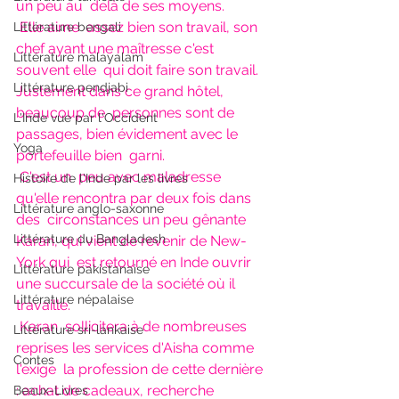
un peu au  delà de ses moyens.
Elle aime  assez bien son travail, son 
Littérature bengali
chef ayant une maîtresse c'est 
Littérature malayalam
souvent elle  qui doit faire son travail. 
Littérature pendjabi
Justement dans ce grand hôtel, 
beaucoup de  personnes sont de 
L'Inde vue par l'Occident
passages, bien évidement avec le 
Yoga
portefeuille bien  garni.
C'est un  peu avec maladresse 
Histoire de l'Inde par les livres
qu'elle rencontra par deux fois dans 
Littérature anglo-saxonne
des  circonstances un peu gênante 
Littérature du Bangladesh
Karan, qui vient de revenir de New-
York qui  est retourné en Inde ouvrir 
Littérature pakistanaise
une succursale de la société où il  
Littérature népalaise
travaille.
Karan  sollicitera à de nombreuses 
Littérature sri-lankaise
reprises les services d'Aisha comme 
Contes
l'exige  la profession de cette dernière 
: achat de cadeaux, recherche  
Beaux-Livres