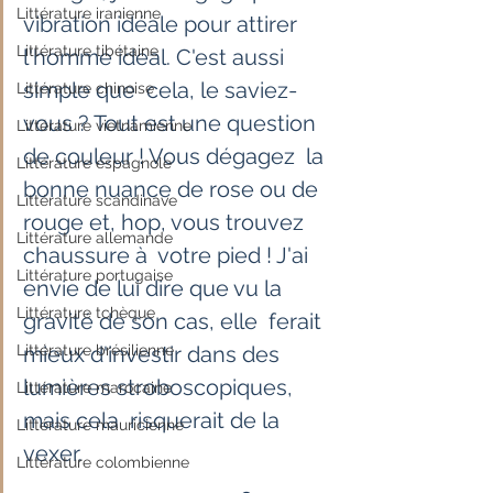
Littérature iranienne
vibration idéale pour attirer 
Littérature tibétaine
l'homme idéal. C'est aussi 
simple que  cela, le saviez-
Littérature chinoise
vous ? Tout est une question 
Littérature vietnamienne
de couleur ! Vous dégagez  la 
Littérature espagnole
bonne nuance de rose ou de 
Littérature scandinave
rouge et, hop, vous trouvez 
Littérature allemande
chaussure à  votre pied ! J'ai 
Littérature portugaise
envie de lui dire que vu la 
Littérature tchèque
gravité de son cas, elle  ferait 
Littérature brésilienne
mieux d'investir dans des 
lumières stroboscopiques, 
Littérature marocaine
mais cela  risquerait de la 
Littérature mauricienne
vexer. 
Littérature colombienne