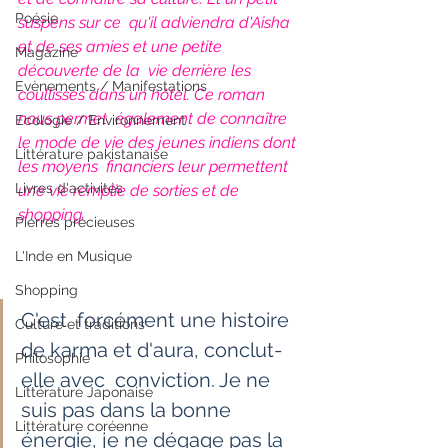
Poésie
suspens sur ce  qu'il adviendra d'Aisha 
et de ses amies et une petite 
Magazine
découverte de la  vie derrière les 
Evènements / Manifestations
coullisses dans un hôtel. Ce roman 
nous permet  également de connaître 
Ecologie / Environnement
le mode de vie des jeunes indiens dont 
Littérature pakistanaise
les moyens  financiers leur permettent 
Livres d'activités
une vie remplie de sorties et de 
shopping.
Pierres précieuses
L'Inde en Musique
Shopping
C'est  forcément une histoire 
Culture et traditions
de karma et d'aura, conclut-
Philosophie
elle avec  conviction. Je ne 
Littérature Japonaise
suis pas dans la bonne 
Littérature coréenne
énergie, je ne dégage pas la  