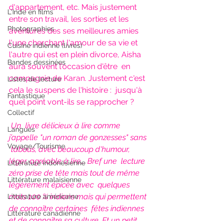
d'appartement, etc. Mais justement 
L'Inde en films
entre son travail, les sorties et les  
Photographies
aventures des ses meilleures amies 
l'une cherchant l'amour de sa vie et  
Cuisine indienne (livres)
l'autre qui est en plein divorce, Aisha 
Bandes dessinées
aura souvent l'occasion d'être  en 
compagnie de Karan. Justement c'est 
Listes de lecture
cela le suspens de l'histoire :  jusqu'à 
Fantastique
quel point vont-ils se rapprocher ?
Collectif
Un  livre délicieux à lire comme 
Langues
j’appelle "un roman de gonzesses" sans 
Voyage/Tourisme
 tabous, avec beaucoup d'humour, 
léger, agréable à lire... Bref une  lecture 
Littérature indonésienne
zéro prise de tête mais tout de même 
Littérature malaisienne
légèrement épicée avec  quelques 
mots 100 % indiens mais qui permettent 
Littérature américaine
de connaître certaines  fêtes indiennes 
Littérature canadienne
et de connaître sa culture. Et un petit 