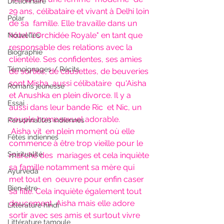
Dictionnaire
29 ans, célibataire et vivant à Delhi loin 
Polar
de sa  famille. Elle travaille dans un 
hôtel "l'Orchidée Royale" en tant que  
Nouvelles
responsable des relations avec la 
Biographie
clientèle. Ses confidentes, ses amies  
Témoignages / Récits
de sorties, de causettes, de beuveries 
sont Misha, aussi célibataire  qu'Aisha 
Romans jeunesse
et Anushka en plein divorce. Il y a 
Essai
aussi dans leur bande Ric  et Nic, un 
couple homosexuel adorable.
Personnalités indiennes
Aisha vit  en plein moment où elle 
Fêtes indiennes
commence à être trop vieille pour le 
Spiritualité
marché des  mariages et cela inquiète 
sa famille notamment sa mère qui 
Ayurveda
met tout en  oeuvre pour enfin caser 
Bien-être
sa fille. Cela inquiète également tout 
doucement  Aisha mais elle adore 
Littérature hindi
sortir avec ses amis et surtout vivre 
Littérature tamoule