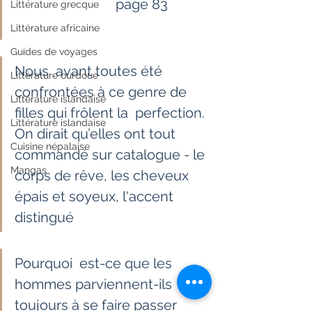
                             page 83            
Littérature grecque
Littérature africaine
Guides de voyages
Nous  avant toutes été 
Littérature ourdoue
confrontées à ce genre de 
Littérature islandaise
filles qui frôlent la  perfection. 
Littérature islandaise
On dirait qu’elles ont tout 
Cuisine népalaise
commandé sur catalogue - le  
Mangas
corps de rêve, les cheveux 
épais et soyeux, l'accent 
distingué
Pourquoi  est-ce que les 
hommes parviennent-ils 
toujours à se faire passer 