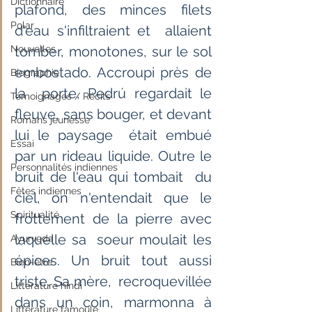
Dictionnaire
plafond, des minces filets 
Polar
d'eau s'infiltraient et  allaient 
Nouvelles
tomber, monotones, sur le sol 
embostado. Accroupi près de 
Biographie
la  porte, Pedrú regardait le 
Témoignages / Récits
fleuve, sans bouger, et devant 
Romans jeunesse
lui le paysage  était embué 
Essai
par un rideau liquide. Outre le 
Personnalités indiennes
bruit de l'eau qui tombait  du 
Fêtes indiennes
ciel, on n'entendait que le 
Spiritualité
frottement de la pierre avec 
laquelle sa  soeur moulait les 
Ayurveda
épices. Un bruit tout aussi 
Bien-être
triste. Sa mère,  recroquevillée 
Littérature hindi
dans un coin, marmonna à 
Littérature tamoule