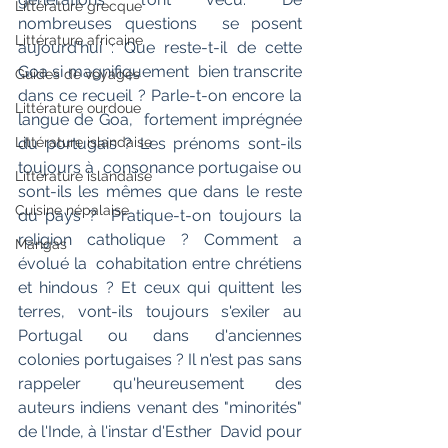
Littérature grecque
nombreuses questions  se posent 
Littérature africaine
aujourd'hui : Que reste-t-il de cette 
Goa si magnifiquement  bien transcrite 
Guides de voyages
dans ce recueil ? Parle-t-on encore la 
Littérature ourdoue
langue de Goa,  fortement imprégnée 
Littérature islandaise
du portugais ? Les prénoms sont-ils 
toujours à  consonance portugaise ou 
Littérature islandaise
sont-ils les mêmes que dans le reste 
Cuisine népalaise
du pays ?  Pratique-t-on toujours la 
religion catholique ? Comment a 
Mangas
évolué la  cohabitation entre chrétiens 
et hindous ? Et ceux qui quittent les  
terres, vont-ils toujours s'exiler au 
Portugal ou dans d'anciennes  
colonies portugaises ? Il n'est pas sans 
rappeler qu'heureusement des  
auteurs indiens venant des "minorités" 
de l'Inde, à l'instar d'Esther  David pour 