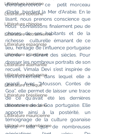
Littérature iranienne
d'entrapercevoir ce  petit morceau 
d'Inde  bordant la Mer d'Arabie. En le 
Littérature tibétaine
lisant, nous prenons conscience que 
Littérature chinoise
nous  connaissons finalement peu de 
choses de ses habitants et de la 
Littérature vietnamienne
richesse  culturelle émanant de ce 
Littérature espagnole
lieu, héritage de l'influence portugaise 
Littérature scandinave
ancrée  ici durant des siècles. Pour 
dresser les nombreux portraits de son  
Littérature allemande
recueil, Vimala Devi s'est inspirée de 
Littérature portugaise
l'environnement dans lequel elle a  
grandi. Avec "Mousson, Contes de 
Littérature tchèque
Goa", elle permet de laisser une trace  
Littérature brésilienne
de ce qu'avait été les dernières 
décennies de la Goa portugaise. Elle  
Littérature marocaine
apporte ainsi à la postérité, un 
Littérature mauricienne
témoignage de la culture goanaise 
Littérature colombienne
brute  telle que de nombreuses 
générations l'ont vécu. De 