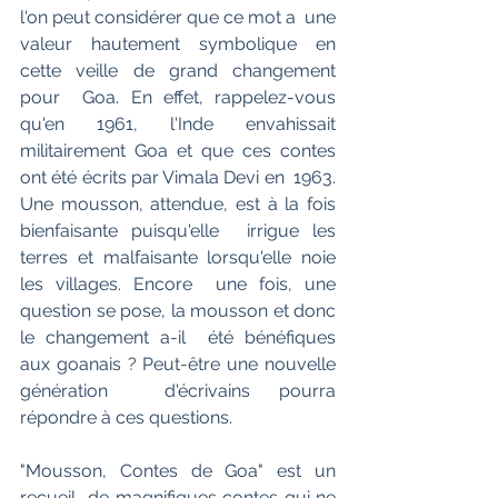
l'on peut considérer que ce mot a  une 
valeur hautement symbolique en 
cette veille de grand changement 
pour  Goa. En effet, rappelez-vous 
qu'en 1961, l'Inde envahissait  
militairement Goa et que ces contes 
ont été écrits par Vimala Devi en  1963. 
Une mousson, attendue, est à la fois 
bienfaisante puisqu'elle  irrigue les 
terres et malfaisante lorsqu'elle noie 
les villages. Encore  une fois, une 
question se pose, la mousson et donc 
le changement a-il  été bénéfiques 
aux goanais ? Peut-être une nouvelle 
génération  d'écrivains pourra 
répondre à ces questions.
"Mousson, Contes de Goa" est un 
recueil  de magnifiques contes qui ne 