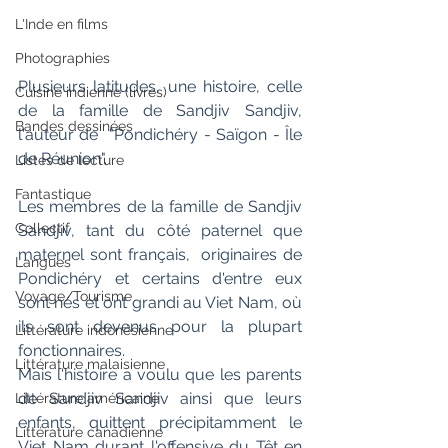
L'Inde en films
Photographies
Plusieurs latitudes, une histoire, celle  
Cuisine indienne (livres)
de la famille de Sandjiv Sandjiv, 
Bandes dessinées
l'auteur de  "Pondichéry - Saïgon - Île 
de Réunion".
Listes de lecture
Fantastique
Les membres de la famille de Sandjiv 
Collectif
Sandjiv, tant du côté paternel que 
maternel sont français,  originaires de 
Langues
Pondichéry et certains d'entre eux 
Voyage/Tourisme
sont nés et ont grandi au Viet Nam, où 
ils sont devenus pour la plupart 
Littérature indonésienne
fonctionnaires. 
Littérature malaisienne
Mais l'histoire a voulu que les parents 
de Sandjiv Sandjiv ainsi que leurs 
Littérature américaine
enfants, quittent précipitamment le 
Littérature canadienne
Viet Nam durant l'offensive du Têt en 