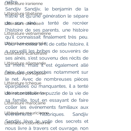
naître.
Littérature iranienne
Sandjiv Sandjiv, le benjamin de la 
Littérature tibétaine
fratrie et qu'une génération le sépare 
de son aîné, a tenté de recréer 
Littérature chinoise
l'histoire de ses parents, une histoire 
Littérature vietnamienne
qu'il connaissait finalement très peu. 
Littérature espagnole
Pour remonter le fil de cette histoire, il 
a recueilli les bribes de souvenirs de 
Littérature scandinave
ses aînés, s'est souvenu des récits de 
Littérature allemande
sa mère, mais il est également allé 
faire des recherches notamment sur 
Littérature portugaise
le net. Avec de nombreuses pièces 
Littérature tchèque
éparpillées ou manquantes, il a tenté 
de reconstituer le puzzle de la vie de 
Littérature brésilienne
sa famille, tout en essayant de faire 
Littérature marocaine
coller les événements familiaux aux 
Littérature mauricienne
événements historiques. Sandjiv 
Sandjiv lève le voile des secrets et 
Littérature colombienne
nous livre à travers cet ouvrage, non 