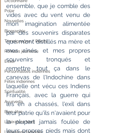
Dictionnaire
ensemble, que je comble des 
Polar
vides avec du vent venu de 
Nouvelles
mon imagination alimentée 
Biographie
par des souvenirs disparates 
que m'ont distillés ma mère et 
Témoignages / Récits
mes aînés, et mes propres 
Romans jeunesse
souvenirs tronqués et 
Essai
remettre tout ça dans le 
Personnalités indiennes
canevas de l'Indochine dans 
Fêtes indiennes
laquelle ont vécu ces Indiens 
Spiritualité
Français, avec la guerre qui 
Ayurveda
les en a chassés, l'exil dans 
Bien-être
leur patrie qu'ils n'avaient pour 
la plupart jamais foulée de 
Littérature hindi
leurs propres pieds mais dont 
Littérature tamoule