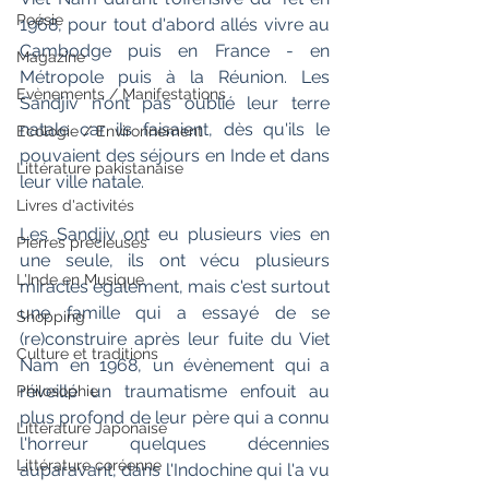
Poésie
1968, pour tout d'abord allés vivre au 
Cambodge puis en France - en 
Magazine
Métropole puis à la Réunion. Les 
Evènements / Manifestations
Sandjiv n'ont pas oublié leur terre 
natale car ils faisaient, dès qu'ils le 
Ecologie / Environnement
pouvaient des séjours en Inde et dans 
Littérature pakistanaise
leur ville natale.
Livres d'activités
Les Sandjiv ont eu plusieurs vies en 
Pierres précieuses
une seule, ils ont vécu plusieurs 
L'Inde en Musique
miracles également, mais c'est surtout 
une famille qui a essayé de se 
Shopping
(re)construire après leur fuite du Viet 
Culture et traditions
Nam en 1968, un évènement qui a 
réveillé un traumatisme enfouit au 
Philosophie
plus profond de leur père qui a connu 
Littérature Japonaise
l'horreur quelques décennies 
Littérature coréenne
auparavant, dans l'Indochine qui l'a vu 