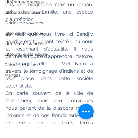
Littérature grecque
pas une biographie mais un roman, 
celle de sa famille, une espèce 
Littérature africaine
d'autofiction.
Guides de voyages
Littérature ourdoue
Le récit que nous livre ici Sandjiv 
Sandjiv est touchant, teinté d'humour 
Littérature islandaise
et résonnant d'actualité. Il nous 
Littérature islandaise
permet en outre d'apprendre l'histoire, 
notamment celle du Viet Nam à 
Cuisine népalaise
travers le témoignage d'indiens et de 
Mangas
leur place dans cette société 
colonialiste.
On parle souvent de la ville de 
Pondichéry, mais peu d'ouvrages 
nous parlent de la diaspora franco-
indienne et de ces Pondichériens qui 
ont vécu loin de leurs terres 
ancestrales pour la France. 
"Pondichéry - Saïgon - Île de Réunion" 