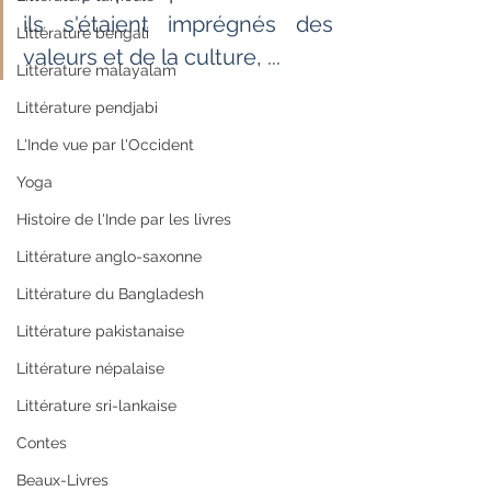
ils s'étaient imprégnés des 
Littérature bengali
valeurs et de la culture, ...
Littérature malayalam
Littérature pendjabi
L'Inde vue par l'Occident
Yoga
Histoire de l'Inde par les livres
Littérature anglo-saxonne
Littérature du Bangladesh
Littérature pakistanaise
Littérature népalaise
Littérature sri-lankaise
Contes
Beaux-Livres