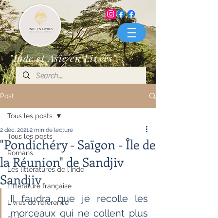
"Inde et Asie en Livres"
Post
Tous les posts
2 déc. 2021
2 min de lecture
Tous les posts
"Pondichéry - Saïgon - Île de
Romans
la Réunion" de Sandjiv
Les littératures de l'Inde
Sandjiv
Littérature française
Il faudra que je recolle les 
Livres de référence
morceaux qui ne collent plus 