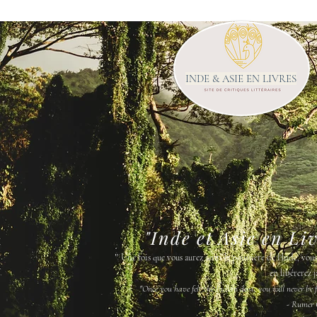
INDE & ASIE EN LIVRES
"Inde et Asie en Li
"
Une fois que vous aurez senti la poussière de l'Inde, vou
en libérerez j
"Once you have felt the Indian dust, you will never be fr
- Rumer 