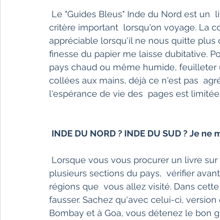
 Le "Guides Bleus" Inde du Nord est un  livre très agréable à tenir en main, je trouve ce 
critère important  lorsqu'on voyage. La co
appréciable lorsqu'il ne nous quitte plus 
finesse du papier me laisse dubitative. P
pays chaud ou même humide, feuilleter u
collées aux mains, déjà ce n'est pas  agr
l'espérance de vie des  pages est limitée
INDE DU NORD ? INDE DU SUD ? Je ne m'e
 Lorsque vous vous procurer un livre sur  l'Inde et que la collection est divisée en 
plusieurs sections du pays,  vérifier ava
régions que  vous allez visité. Dans cette
fausser. Sachez qu'avec celui-ci, version
Bombay et à Goa, vous détenez le bon gui