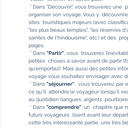
 ° Dans "Découvrir", vous trouverez une  présentation rapide de la région pour mieux 
organiser son voyage. Vous y  découvrire
sites  touristiques majeurs (avec classi
"les plus beaux temples", "les réserves d'
saintes de l'hindouisme", etc.) et des  pr
pages.
 ° Dans 
"Partir"
, vous  trouverez l’inévita
petites  choses à savoir avant de partir (
qu'emportez). Mais aussi des petites inf
voyage vous souhaitez envisager avec d
 ° Dans 
"séjourner"
,  vous trouverez par 
ce qu'il  attendra le voyageur lorsqu'il v
au quotidien (langues, argents, pourboires
 ° Dans 
"comprendre"
, un  chapitre que
futurs voyageurs  lisent avant leur départ
cette très intéressante partie, une très b