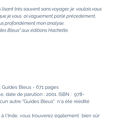
Bien-être
Littérature hindi
isant très souvent sans voyager, je  voulais vous 
e que je vous  ai vaguement parlé précedement, 
plus profondément mon analyse.
Littérature malayalam
Littérature pendjabi
uides Bleus" aux éditions Hachette.
de l'Inde par les livres
angladesh
Littérature pakistanaise
ns Guides Bleus - 671 pages
Contes
cun autre "Guides Bleus"  n'a été réédité 