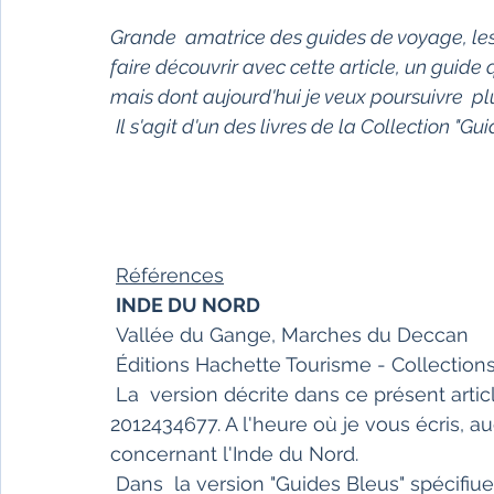
Fêtes indiennes
Spiritualité
Ayurveda
Grande  amatrice des guides de voyage, les l
faire découvrir avec cette article, un guid
mais dont aujourd'hui je veux poursuivre  
Littérature tamoule
Littérature bengali
Il s'agit d'un des livres de la Collection "G
L'Inde vue par l'Occident
Yoga
Histoire 
Références
Littérature anglo-saxonne
Littérature du B
INDE DU NORD
 Vallée du Gange, Marches du Deccan
 Éditions Hachette Tourisme - Collectio
Littérature népalaise
Littérature sri-lankaise
 La  version décrite dans ce présent article, date de parution : 2001. ISBN :  978-
2012434677. A l'heure où je vous écris, au
concernant l'Inde du Nord.
 Dans  la version "Guides Bleus" spécifiue à l'Inde, vous trouverez également  bien sûr 