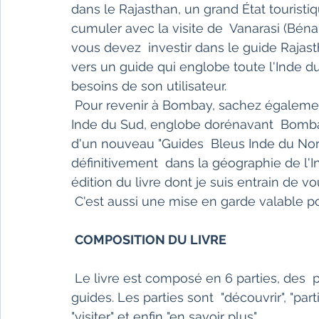
dans le Rajasthan, un grand État touristi
cumuler avec la visite de  Vanarasi (Béna
vous devez  investir dans le guide Rajasth
vers un guide qui englobe toute l'Inde d
besoins de son utilisateur.
 Pour revenir à Bombay, sachez également  que la nouvelle version "Guides Bleus" 
Inde du Sud, englobe dorénavant  Bombay.
d'un nouveau "Guides  Bleus Inde du Nor
définitivement  dans la géographie de l'In
édition du livre dont je suis entrain de v
 C'est aussi une mise en garde valable p
COMPOSITION DU LIVRE
 Le livre est composé en 6 parties, des  parties que vous retrouverez dans tous les 
guides. Les parties sont  "découvrir", "part
"visiter" et enfin "en savoir plus".