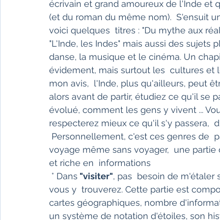
écrivain et grand amoureux de l'Inde et qui
(et du roman du même nom).  S'ensuit une m
voici quelques  titres : "Du mythe aux réalit
"L'Inde, les Indes" mais aussi des sujets p
danse, la musique et le cinéma. Un chapit
évidement, mais surtout les  cultures et les
mon avis,  l'Inde, plus qu'ailleurs, peut 
alors avant de partir, étudiez ce qu'il s
évolué, comment les gens y vivent ... Vo
respecterez mieux ce qu'il s'y passera,  
 Personnellement, c'est ces genres de  parties qui me font le plus aimé un guide de 
voyage même sans voyager,  une partie c
et riche en  informations
 ° Dans
 "visiter"
, pas  besoin de m'étaler 
vous y  trouverez. Cette partie est com
cartes géographiques, nombre d'informati
un système de notation d'étoiles, son hi