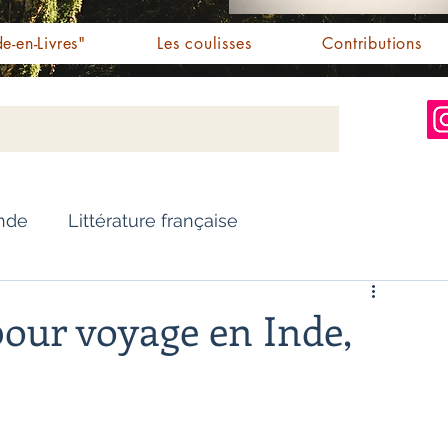
e-en-Livres"
Les coulisses
Contributions
Inde
Littérature française
Nouvelles
Biographie
pour voyage en Inde,
Essai
Personnalités indiennes