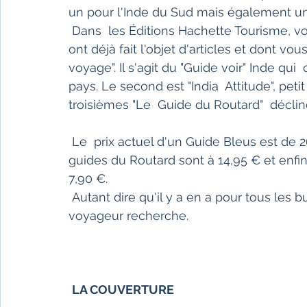
un pour l'Inde du Sud mais également un s
 Dans  les Éditions Hachette Tourisme, vous trouverez également d'autres  guides, qui 
ont déjà fait l'objet d'articles et dont vo
voyage". Il s'agit du "Guide voir" Inde q
pays. Le second est "India  Attitude", pet
troisièmes "Le  Guide du Routard"  décli
 Le  prix actuel d'un Guide Bleus est de 26,90 €, le "Guide Voir" est à  24,95 €, les 
guides du Routard sont à 14,95 € et enfin 
7,90 €.
 Autant dire qu'il y a en a pour tous les budgets, après tout dépend ce que le futur 
voyageur recherche.
LA COUVERTURE