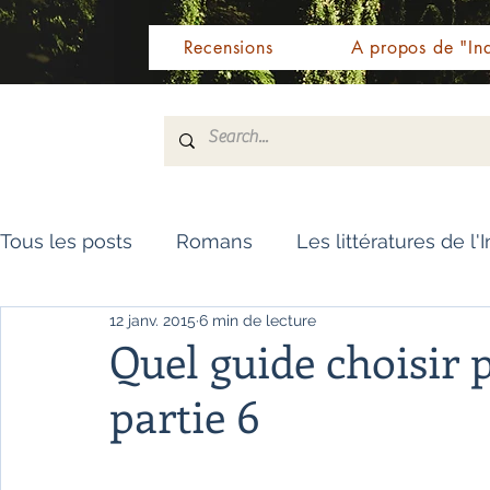
Recensions
A propos de "Ind
Tous les posts
Romans
Les littératures de l'
12 janv. 2015
6 min de lecture
Livres de référence
Dictionnaire
Polar
Quel guide choisir 
partie 6
Témoignages / Récits
Romans jeunesse