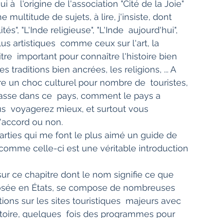
 à  l'origine de l'association "Cité de la Joie" 
ultitude de sujets, à lire, j'insiste, dont 
és", "L'Inde religieuse", "L'Inde  aujourd'hui", 
lus artistiques  comme ceux sur l'art, la 
re  important pour connaître l'histoire bien 
 traditions bien ancrées, les religions, ... A 
être un choc culturel pour nombre de  touristes, 
e passe dans ce  pays, comment le pays a 
us  voyagerez mieux, et surtout vous 
d'accord ou non.
omme celle-ci est une véritable introduction 
sur ce chapitre dont le nom signifie ce que 
posée en États, se compose de nombreuses  
ons sur les sites touristiques  majeurs avec 
stoire, quelques  fois des programmes pour 