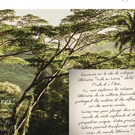
vres"
s ne vous
amais " -
ee of it."
Godden -