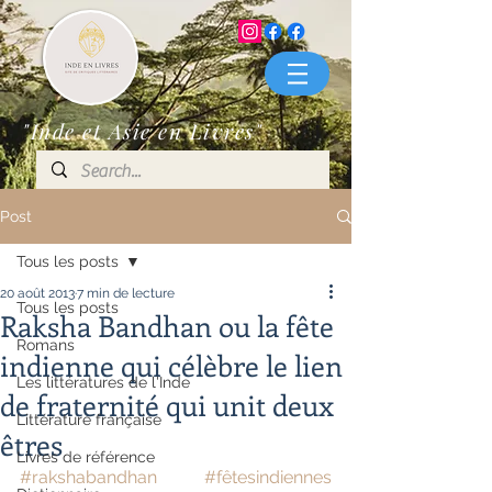
"Inde et Asie en Livres"
Post
Tous les posts
20 août 2013
7 min de lecture
Tous les posts
Raksha Bandhan ou la fête
Romans
indienne qui célèbre le lien
Les littératures de l'Inde
de fraternité qui unit deux
Littérature française
êtres
Livres de référence
#rakshabandhan
#fêtesindiennes