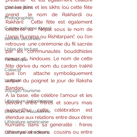
par les jaïns et les sikhs (où cette fête 
L'Inde en films
prend  le nom de Rakhardi ou 
Photographies
Rakhari).  Cette fête est également 
Cuisine indienne (livres)
célébrée au  Népal sous le nom de 
"Janai Purnima ou Rishitarpani", où l'on 
Bandes dessinées
retrouve  une cérémonie du fil sacrée 
Listes de lecture
par les communautés bouddhistes 
newar et  hindoues. Le nom de cette 
Fantastique
fête dérive du nom du cardon (rakhi) 
Collectif
que l'on  attache symboliquement 
Langues
autour du poignet le jour de Raksha 
Bandan.
Voyage/Tourisme
A la base, elle célèbre l'amour et les 
Littérature indonésienne
devoirs entre frères et sœurs mais 
aujourd'hui cette célébration est 
Littérature malaisienne
étendue aux relations entre deux êtres 
Littérature américaine
humains dans sa généralité : frères 
(shaurya) et sœurs,  cousins ou entre 
Littérature canadienne