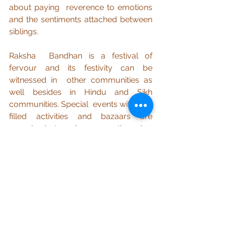
about paying  reverence to emotions 
and the sentiments attached between 
siblings.
Raksha  Bandhan is a festival of 
fervour and its festivity can be 
witnessed in  other communities as 
well besides in Hindu and Sikh 
communities. Special  events with fun-
filled activities and bazaars are 
organised to observe  the day. 
Markets and shops on the occasion 
are embellished with  colourful and 
captivating designs of rakhis, gifts, 
sweets to celebrate  the occasion. 
Rush of people to the shops are seen 
ahead of the  celebration trying to find 
the best gifts and rakhis.