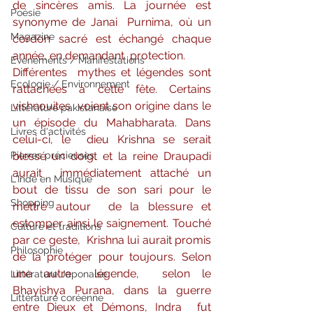
de sincères amis. La journée est 
Poésie
synonyme de Janai  Purnima, où un 
Magazine
cordon sacré est échangé chaque 
année, en demandant  protection.
Evènements / Manifestations
Différentes  mythes et légendes sont 
Ecologie / Environnement
rattachées à cette fête. Certains 
vishnouites  voient son origine dans le 
Littérature pakistanaise
un épisode du Mahabharata. Dans 
Livres d'activités
celui-ci, le  dieu Krishna se serait 
Pierres précieuses
blessé un doigt et la reine Draupadi 
aurait  immédiatement attaché un 
L'Inde en Musique
bout de tissu de son sari pour le 
Shopping
mettre autour  de la blessure et 
estomper ainsi le saignement. Touché 
Culture et traditions
par ce geste,  Krishna lui aurait promis 
Philosophie
de la protéger pour toujours. Selon 
une autre  légende,  selon le 
Littérature Japonaise
Bhayishya Purana, dans la guerre 
Littérature coréenne
entre Dieux et Démons, Indra  fut 