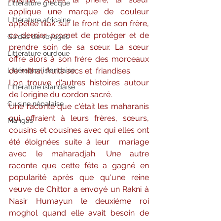
Littérature grecque
applique une marque de couleur 
Littérature africaine
appelée tilak sur le front de son frère,  
ce dernier promet de protéger et de 
Guides de voyages
prendre soin de sa sœur. La sœur  
Littérature ourdoue
offre alors à son frère des morceaux 
Littérature islandaise
de mithai, fruits secs et  friandises.
L'on trouve d'autres histoires autour 
Littérature islandaise
de l'origine du cordon sacré.
Cuisine népalaise
Une raconte que c'était les maharanis 
qui offraient à leurs frères, sœurs,  
Mangas
cousins et cousines avec qui elles ont 
été éloignées suite à leur  mariage 
avec le maharadjah. Une autre 
raconte que cette fête a gagné en  
popularité après que qu'une reine 
veuve de Chittor a envoyé un Rakni à  
Nasir Humayun le deuxième roi 
moghol quand elle avait besoin de 