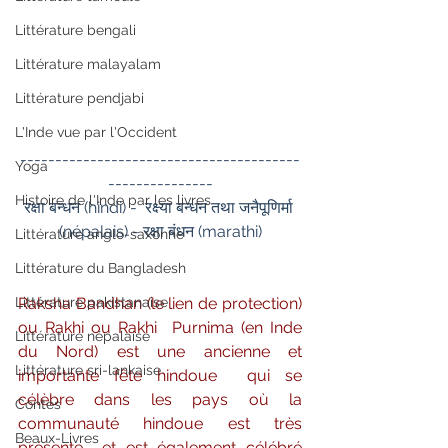
Littérature bengali
Littérature malayalam
Littérature pendjabi
L'Inde vue par l'Occident
----------------------------------------
Yoga
---------------
Histoire de l'Inde par les livres
रक्षा बन्धन (hindi) -  रक्ष्या बन्धन तथा जनैपूणिर्मा 
(népalais) - रक्षा बंधन (marathi)
Littérature anglo-saxonne
Littérature du Bangladesh
Littérature pakistanaise
Raksha Bandhan (le lien de protection) 
ou Rakhi ou Rakhi  Purnima (en Inde 
Littérature népalaise
du Nord) est une ancienne et 
Littérature sri-lankaise
importante fête hindoue  qui se 
célèbre dans les pays où la 
Contes
communauté hindoue est très 
Beaux-Livres
présente  et est également célébré 