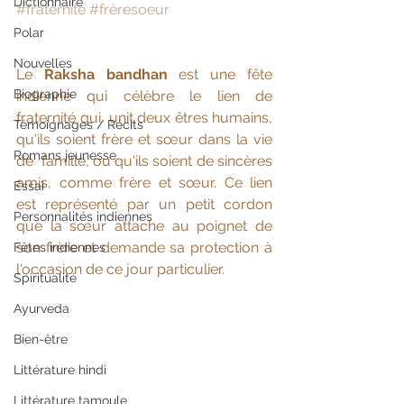
Dictionnaire
#fraternité
#frèresoeur
Polar
Nouvelles
Le 
Raksha bandhan
 est une fête 
Biographie
indienne qui célèbre le lien de 
fraternité qui  unit deux êtres humains, 
Témoignages / Récits
qu'ils soient frère et sœur dans la vie 
Romans jeunesse
de  famille, ou qu'ils soient de sincères 
amis, comme frère et sœur. Ce lien  
Essai
est représenté par un petit cordon 
Personnalités indiennes
que la sœur attache au poignet de 
son frère et demande sa protection à 
Fêtes indiennes
l'occasion de ce jour particulier.
Spiritualité
Ayurveda
Bien-être
Littérature hindi
Littérature tamoule