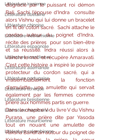
Littérature iranienne
disgracié par le puissant roi démon 
Bali. Sachi l'épouse d'Indra  consulte 
Littérature tibétaine
alors Vishnu qui lui donne un bracelet 
Littérature chinoise
en fil de coton sacré.  Sachi attache le 
cordon autour du poignet d'Indra, 
Littérature vietnamienne
récite des prières  pour son bien-être 
Littérature espagnole
et sa réussite. Indra réussi alors à 
Littérature scandinave
vaincre le mal  et récupère Amaravati. 
C'est cette histoire a inspiré le pouvoir  
Littérature allemande
protecteur du cordon sacré, qui a 
Littérature portugaise
vraisemblablement la fonction  
d'amulette, une amulette qui servait 
Littérature tchèque
également par les femmes comme  
Littérature brésilienne
prière aux hommes partis en guerre. 
Dans  le chapitre V du livre V du Vishnu 
Littérature marocaine
Purana, une prière dite par Yasoda  
Littérature mauricienne
tout en nouant une amulette de 
Littérature colombienne
Raksha Bandhan autour du poignet de  
Krishna. Après la prière, la sœur  