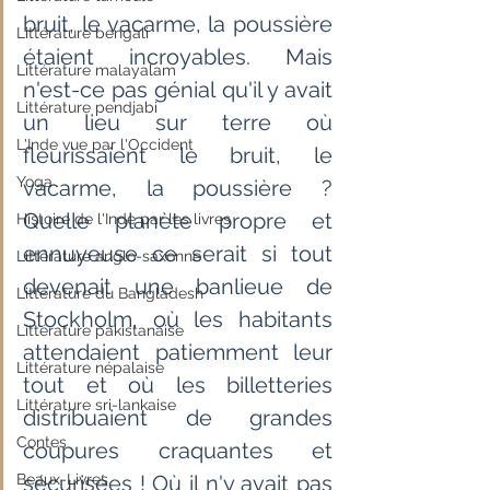
bruit, le vacarme, la poussière 
Littérature bengali
étaient incroyables. Mais 
Littérature malayalam
n'est-ce pas génial qu'il y avait 
Littérature pendjabi
un lieu sur terre où 
L'Inde vue par l'Occident
fleurissaient le bruit, le 
Yoga
vacarme, la poussière ? 
Quelle planète propre et 
Histoire de l'Inde par les livres
ennuyeuse ce serait si tout 
Littérature anglo-saxonne
devenait une banlieue de 
Littérature du Bangladesh
Stockholm, où les habitants 
Littérature pakistanaise
attendaient patiemment leur 
Littérature népalaise
tout et où les billetteries 
Littérature sri-lankaise
distribuaient de grandes 
Contes
coupures craquantes et 
Beaux-Livres
sécurisées ! Où il n'y avait pas 