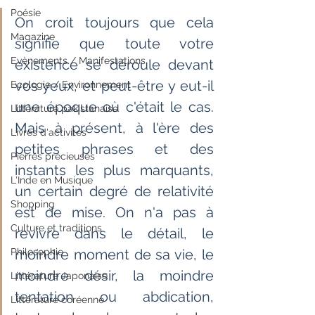
Poésie
On croit toujours que cela 
Magazine
signifie que toute votre 
Evènements / Manifestations
existence se déroule devant 
vos yeux, et peut-être y eut-il 
Ecologie / Environnement
une époque où c'était le cas. 
Littérature pakistanaise
Mais à présent, à l'ère des 
Livres d'activités
petites phrases et des 
Pierres précieuses
instants les plus marquants, 
L'Inde en Musique
un certain degré de relativité 
Shopping
est de mise. On n'a pas à 
Culture et traditions
revivre dans le détail, le 
Philosophie
moindre moment de sa vie, le 
moindre désir, la moindre 
Littérature Japonaise
tentation ou abdication, 
Littérature coréenne