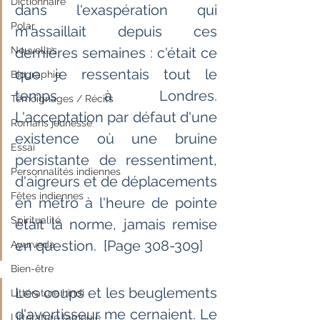
Dictionnaire
dans l'exaspération qui 
Polar
m'assaillait depuis ces 
Nouvelles
dernières semaines : c'était ce 
que je ressentais tout le 
Biographie
temps à Londres. 
Témoignages / Récits
L'acceptation par défaut d'une 
Romans jeunesse
existence où une bruine 
Essai
persistante de ressentiment, 
Personnalités indiennes
d'aigreurs et de déplacements 
Fêtes indiennes
en métro à l'heure de pointe 
Spiritualité
était la norme, jamais remise 
en question.  [Page 308-309]
Ayurveda
Bien-être
Les coups et les beuglements 
Littérature hindi
d'avertisseur me cernaient. Le 
Littérature tamoule