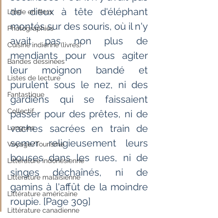
de dieux à tête d'éléphant 
L'Inde en films
montés sur des souris, où il n'y 
Photographies
avait pas non plus de 
Cuisine indienne (livres)
mendiants pour vous agiter 
Bandes dessinées
leur moignon bandé et 
Listes de lecture
purulent sous le nez, ni des 
Fantastique
gardiens qui se faissaient 
Collectif
passer pour des prêtes, ni de 
vaches sacrées en train de 
Langues
semer religieusement leurs 
Voyage/Tourisme
bouses dans les rues, ni de 
Littérature indonésienne
singes déchaînés, ni de 
Littérature malaisienne
gamins à l'affût de la moindre 
Littérature américaine
roupie. [Page 309] 
Littérature canadienne