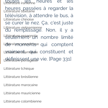
toutes les heures et les 
Littérature iranienne
heures passées à regarder la 
Littérature tibétaine
télévision, à attendre le bus, à 
Littérature chinoise
se curer le nez. Ça, c'est juste 
Littérature vietnamienne
du remplissage. Non, il y a 
Littérature espagnole
seulement un nombre limité 
de moments qui comptent 
Littérature scandinave
vraiment, qui constituent et 
Littérature allemande
définissent une vie. [Page 331]
Littérature portugaise
Littérature tchèque
Littérature brésilienne
Littérature marocaine
Littérature mauricienne
Littérature colombienne