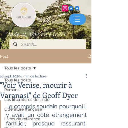
"Inde et Asie en Livres"
Post
Tous les posts
16 sept. 2020
4 min de lecture
Tous les posts
"Voir Venise, mourir à
Romans
Varanasi" de Geoff Dyer
Les littératures de l'Inde
Je compris soudain pourquoi il 
Littérature française
y avait un côté étrangement 
Livres de référence
familier, presque rassurant, 