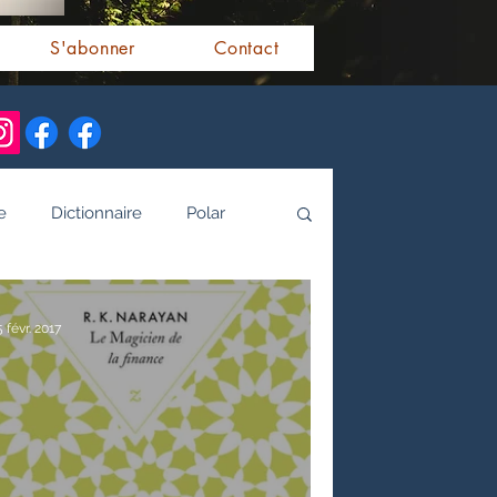
S'abonner
Contact
e
Dictionnaire
Polar
alités indiennes
5 févr. 2017
tamoule
Littérature bengali
 de l'Inde par les livres