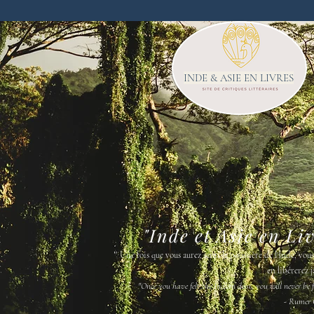
INDE & ASIE EN LIVRES
"Inde et Asie en Li
"
Une fois que vous aurez senti la poussière de l'Inde, vou
en libérerez j
"Once you have felt the Indian dust, you will never be fr
- Rumer 