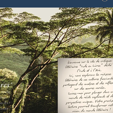
vres"
s ne vous
amais " -
ee of it."
Godden -