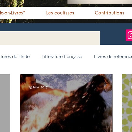
e-en-Livres"
Les coulisses
Contributions
atures de l'Inde
Littérature française
Livres de référenc
ignages / Récits
Romans jeunesse
Essai
Personn
19 févr. 2017
Ayurveda
Bien-être
Littérature hindi
Littérature 
e pendjabi
L'Inde vue par l'Occident
Yoga
Histoire