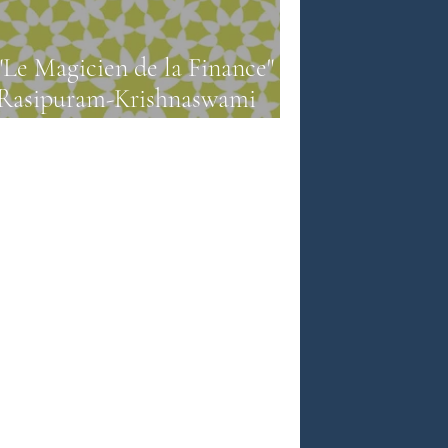
"Le Magicien de la Finance" de
e népalaise
Rasipuram-Krishnaswami
Narayan