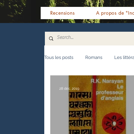
Recensions
A propos de "Ind
Tous les posts
Romans
Les littér
Nouvelles
Biographie
Témo
28 déc. 2019
Fêtes indiennes
Spiritualité
Littérature malayalam
Littératur