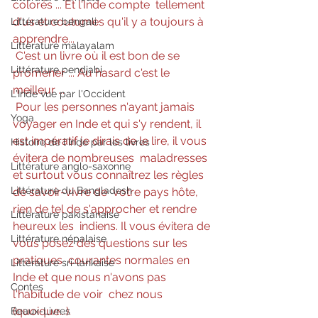
colorés ... Et l'Inde compte  tellement 
d'us et coutumes qu'il y a toujours à 
Littérature bengali
apprendre...
Littérature malayalam
 C'est un livre où il est bon de se 
Littérature pendjabi
promener ... Au hasard c'est le 
meilleur ...
L'Inde vue par l'Occident
 Pour les personnes n'ayant jamais 
Yoga
voyager en Inde et qui s'y rendent, il  
est impératif je dirais de le lire, il vous 
Histoire de l'Inde par les livres
évitera de nombreuses  maladresses 
Littérature anglo-saxonne
et surtout vous connaîtrez les règles 
Littérature du Bangladesh
de savoir-vivre de  votre pays hôte, 
rien de tel de s'approcher et rendre 
Littérature pakistanaise
heureux les  indiens. Il vous évitera de 
Littérature népalaise
vous posez des questions sur les 
pratiques  courantes normales en 
Littérature sri-lankaise
Inde et que nous n'avons pas 
Contes
l'habitude de voir  chez nous 
(quoique...).
Beaux-Livres