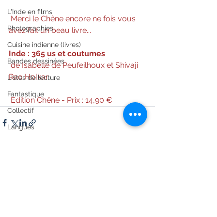
L'Inde en films
 Merci le Chêne encore ne fois vous 
Photographies
avez fait un beau livre...
Cuisine indienne (livres)
Inde : 365 us et coutumes
Bandes dessinées
 de Isabelle de Peufeilhoux et Shivaji 
Rao Holkar
Listes de lecture
Fantastique
 Édition Chêne - Prix : 14,90 €
Collectif
Langues
Voyage/Tourisme
Voir tout
Posts récents
Littérature indonésienne
Littérature malaisienne
Littérature américaine
Littérature canadienne