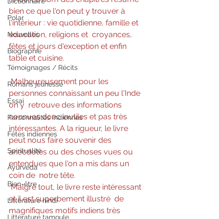
Dictionnaire
bien ce que l'on peut y trouver à  
Polar
l'intérieur : vie quotidienne, famille et 
éducation, religions et  croyances, 
Nouvelles
fêtes et jours d'exception et enfin 
Biographie
table et cuisine.
Témoignages / Récits
 Malheureusement pour les 
Romans jeunesse
personnes connaissant un peu l'Inde 
Essai
on y  retrouve des informations 
connues donc inutiles et pas très  
Personnalités indiennes
intéressantes. A la rigueur, le livre 
Fêtes indiennes
peut nous faire souvenir des  
Spiritualité
anecdotes ou des choses vues ou 
entendues que l'on a mis dans un 
Ayurveda
coin de  notre tête.
Bien-être
 Malgré tout, le livre reste intéressant 
et il est superbement illustré  de 
Littérature hindi
magnifiques motifs indiens très 
Littérature tamoule