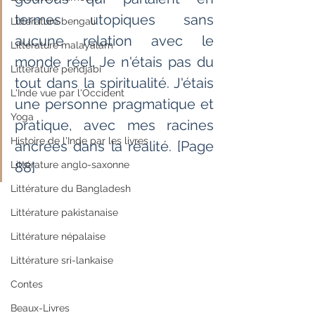
termes utopiques sans 
Littérature bengali
aucune relation avec le 
Littérature malayalam
monde réel. Je n'étais pas du 
Littérature pendjabi
tout dans la spiritualité. J'étais 
L'Inde vue par l'Occident
une personne pragmatique et 
Yoga
pratique, avec mes racines 
Histoire de l'Inde par les livres
ancrées dans la réalité. [Page 
Littérature anglo-saxonne
88]
Littérature du Bangladesh
Littérature pakistanaise
Littérature népalaise
Littérature sri-lankaise
Contes
Beaux-Livres