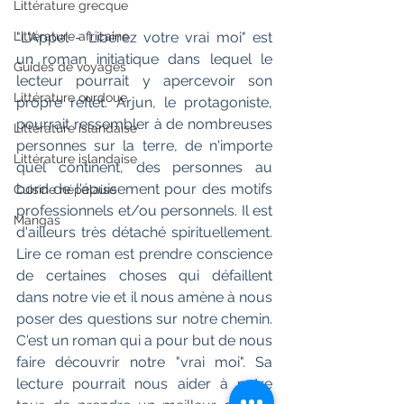
Littérature grecque
Littérature africaine
"L'Appel - Libérez votre vrai moi" est 
un roman initiatique dans lequel le 
Guides de voyages
lecteur pourrait y apercevoir son 
Littérature ourdoue
propre reflet. Arjun, le protagoniste, 
pourrait ressembler à de nombreuses 
Littérature islandaise
personnes sur la terre, de n'importe 
Littérature islandaise
quel continent, des personnes au 
bord de l'épuisement pour des motifs 
Cuisine népalaise
professionnels et/ou personnels. Il est 
Mangas
d'ailleurs très détaché spirituellement. 
Lire ce roman est prendre conscience 
de certaines choses qui défaillent 
dans notre vie et il nous amène à nous 
poser des questions sur notre chemin. 
C'est un roman qui a pour but de nous 
faire découvrir notre "vrai moi". Sa 
lecture pourrait nous aider à notre 