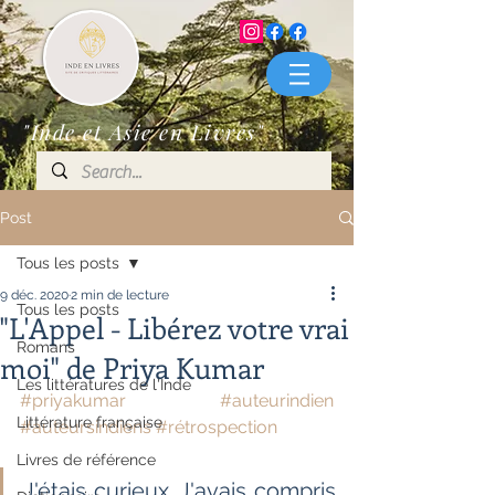
"Inde et Asie en Livres"
Post
Tous les posts
9 déc. 2020
2 min de lecture
Tous les posts
"L'Appel - Libérez votre vrai
Romans
moi" de Priya Kumar
Les littératures de l'Inde
#priyakumar
#auteurindien
Littérature française
#auteursindiens
#rétrospection
Livres de référence
J'étais curieux. J'avais compris 