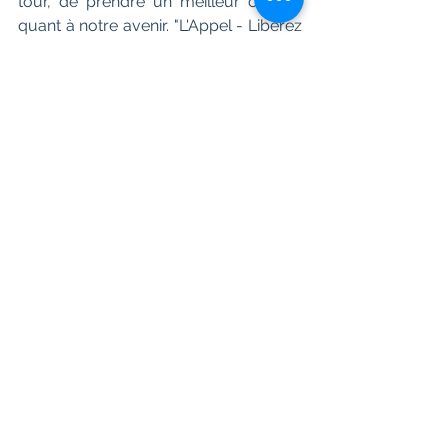
tour, de prendre un meilleur chemin 
quant à notre avenir. "L'Appel - Libérez 
votre vrai moi"  est une approche de 
la philosophie indienne grâce à une 
histoire assez facile à suivre et bien 
écrite. Il apporte une belle lecture, à la 
rencontre des sadhus et nous guide 
vers un début de sādhanā.
"L'Appel - Libérez votre vrai moi" 
De Priya Kumar
Traduit par Hélène Zuili
Editions Hugo New Life - Date de 
parution : 7 juin 2018 - ISBN : 978-
2755637823 - 200 pages - Prix éditeur 
: 14,50 €
Également en format poche - Éditions 