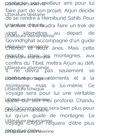
contacter son meilleur ami pour lui 
Littérature iranienne
faire part de son projet, Arjun décide 
Littérature tibétaine
de se rendre à Hemibund Sahib. Pour 
Littérature chinoise
y arriver, il lui faudra faire un trek de 
vingt kilomètres au départ de 
Littérature vietnamienne
Govindhghat accompagné d'un guide 
Littérature espagnole
Chandu et deux ânes. Mais cette 
marche dans les montagnes, aux 
Littérature scandinave
confins du Tibet, mettra Arjun au défi. 
Littérature allemande
Il ne devra pas seulement se 
confronter aux éléments et à la 
Littérature portugaise
montagne, mais à lui-même. Ce 
Littérature tchèque
voyage sera pour lui une véritable 
Littérature brésilienne
quête sur son moi profond. Chandu 
qui l'accompagne sera bien plus pour 
Littérature marocaine
lui qu'un guide de montagne. Le 
Littérature mauricienne
voyage d'Arjun risquera d'être plus 
long que prévu.
Littérature colombienne