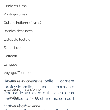
L'Inde en films
Photographies
Cuisine indienne (livres)
Bandes dessinées
Listes de lecture
Fantastique
Collectif
Langues
Voyage/Tourisme
Arjun a une belle carrière 
Littérature indonésienne
professionnelle, une charmante 
Littérature malaisienne
épouse Maya avec qui il a eu deux 
Littérature américaine
merveilleuses filles et une maison qu'il 
a construite.
Littérature canadienne