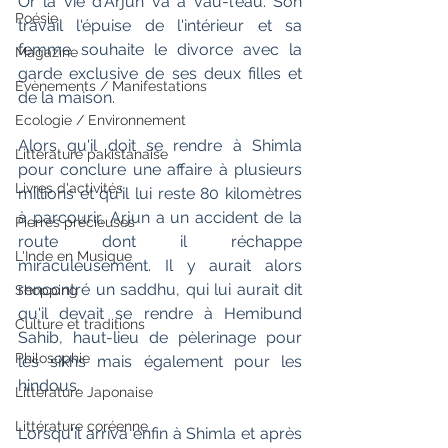
Or la vie d'Arjun va à vau-l'eau. Son 
Poésie
travail l'épuise de l'intérieur et sa 
femme souhaite le divorce avec la 
Magazine
garde exclusive de ses deux filles et 
Evènements / Manifestations
de la maison.
Ecologie / Environnement
Alors qu'il doit se rendre à Shimla 
Littérature pakistanaise
pour conclure une affaire à plusieurs 
Livres d'activités
millions et qu'il lui reste 80 kilomètres 
à parcourir, Arjun a un accident de la 
Pierres précieuses
route dont il réchappe 
L'Inde en Musique
miraculeusement. Il y aurait alors 
rencontré un saddhu, qui lui aurait dit 
Shopping
qu'il devait se rendre à Hemibund 
Culture et traditions
Sahib, haut-lieu de pèlerinage pour 
Philosophie
les sikhs mais également pour les 
hindous. 
Littérature Japonaise
Littérature coréenne
Lorsqu'il arriva enfin à Shimla et après 