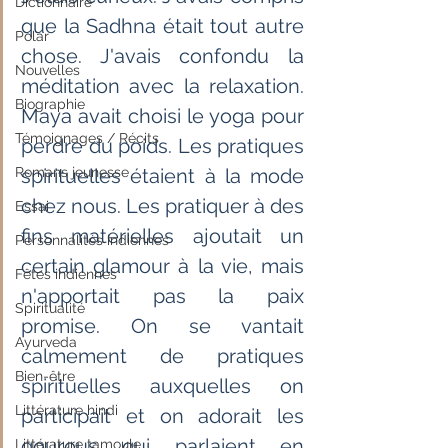
Dictionnaire
que la Sadhna était tout autre 
Polar
chose. J'avais confondu la 
Nouvelles
méditation avec la relaxation. 
Biographie
Maya avait choisi le yoga pour 
Témoignages / Récits
perdre du poids. Les pratiques 
Romans jeunesse
spirituelles étaient à la mode 
chez nous. Les pratiquer à des 
Essai
fins matérielles ajoutait un 
Personnalités indiennes
certain glamour à la vie, mais 
Fêtes indiennes
n'apportait pas la paix 
Spiritualité
promise. On se vantait 
Ayurveda
calmement de pratiques 
Bien-être
spirituelles auxquelles on 
Littérature hindi
participait et on adorait les 
gourous qui parlaient en 
Littérature tamoule