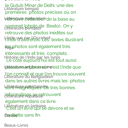
le Qutub Minar de Delhi, une des 
Littérature bengali
premières  photos précises où on 
Littérature malayalam
retrouve cette tour de la base au 
sommet (photo de  Beato).. On y 
Littérature pendjabi
retrouve des photos inédites sur 
L'Inde vue par l'Occident
l'Inde d'autrefois. Les  textes illustrant 
les photos sont également très 
Yoga
intéressants et très  complets. 
Histoire de l'Inde par les livres
 Le côté aujourd'hui est tout aussi 
passionnant bien sûr c'est l'Inde que  
Littérature anglo-saxonne
l'on connaît et que l'on trouve souvent 
Littérature du Bangladesh
dans les autres livres mais les  photos 
Littérature pakistanaise
sont magnifiques. De très bonnes 
informations se retrouvent  
Littérature népalaise
également dans ce livre.
Littérature sri-lankaise
 C'est un livre qui se dévore et se 
feuillette sans fin.
Contes
Beaux-Livres