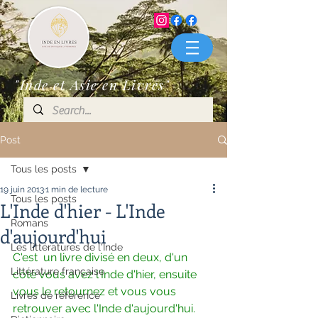
"Inde et Asie en Livres"
Post
Tous les posts
19 juin 2013
1 min de lecture
Tous les posts
L'Inde d'hier - L'Inde
Romans
d'aujourd'hui
Les littératures de l'Inde
C'est  un livre divisé en deux, d'un 
Littérature française
côté vous avez l'Inde d'hier, ensuite  
vous le retournez et vous vous 
Livres de référence
retrouver avec l'Inde d'aujourd'hui. 