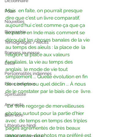
Dictionnaire
Mais  en faite, on pourrait presque 
Polar
dire que c'est un livre comparatif,  
Nouvelles
aujourd'hui c'est comme ça que ça 
Biographie
se passe en Inde mais comment se  
déroulait les choses banales de la vie 
Témoignages / Récits
au temps des aïeuls : la place de  la 
Romans jeunesse
religion, la place aux valeurs 
familiales, la vie au temps des  
Essai
anglais, le mode de vie tout 
Personnalités indiennes
simplement ... Quelle évolution en fin 
de  compte ou quel déclin ... À nous 
Fêtes indiennes
de le constater par le biais de ce  livre.
Spiritualité
Ayurveda
Ce  livre regorge de merveilleuses 
photos surtout pour la partie d'hier 
Bien-être
avec  de temps en temps des triples 
Littérature hindi
pages agrémentés de très beaux 
panoramas  de photos ma préféré est 
Littérature tamoule