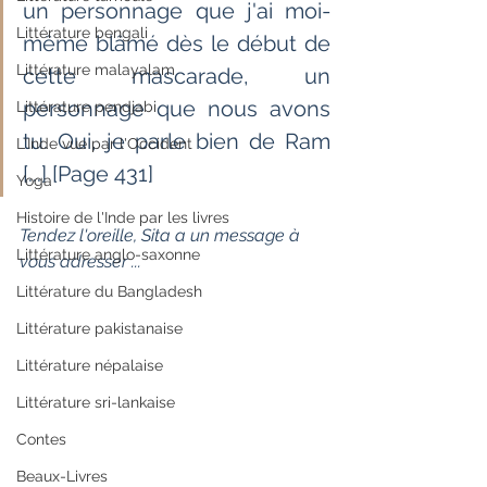
un personnage que j'ai moi-
Littérature bengali
même blâmé dès le début de 
Littérature malayalam
cette mascarade, un 
personnage que nous avons 
Littérature pendjabi
tu. Oui, je parle bien de Ram 
L'Inde vue par l'Occident
[...] [Page 431]
Yoga
Histoire de l'Inde par les livres
Tendez l'oreille, Sita a un message à 
Littérature anglo-saxonne
vous adresser ...
Littérature du Bangladesh
Littérature pakistanaise
Littérature népalaise
Littérature sri-lankaise
Contes
Beaux-Livres