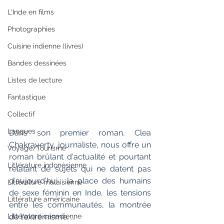
L'Inde en films
Photographies
Cuisine indienne (livres)
Bandes dessinées
Listes de lecture
Fantastique
Collectif
Langues
Dans son premier roman, Clea 
Chakraverty, journaliste, nous offre un 
Voyage/Tourisme
roman brûlant d'actualité et pourtant 
Littérature indonésienne
relatant de sujets qui ne datent pas 
d'aujourd'hui : la place des humains 
Littérature malaisienne
de sexe féminin en Inde, les tensions 
Littérature américaine
entre les communautés, la montrée 
Littérature canadienne
de l'extrémisme, ...