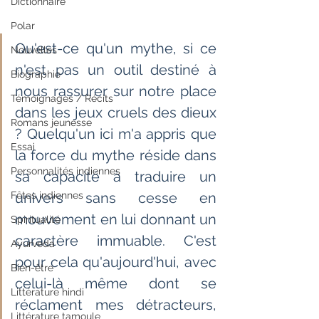
Dictionnaire
Polar
Qu'est-ce qu'un mythe, si ce 
Nouvelles
n'est pas un outil destiné à 
Biographie
nous rassurer sur notre place 
Témoignages / Récits
dans les jeux cruels des dieux 
Romans jeunesse
? Quelqu'un ici m'a appris que 
Essai
la force du mythe réside dans 
Personnalités indiennes
sa capacité à traduire un 
Fêtes indiennes
univers sans cesse en 
mouvement en lui donnant un 
Spiritualité
caractère immuable. C'est 
Ayurveda
pour cela qu'aujourd'hui, avec 
Bien-être
celui-là même dont se 
Littérature hindi
réclament mes détracteurs, 
Littérature tamoule