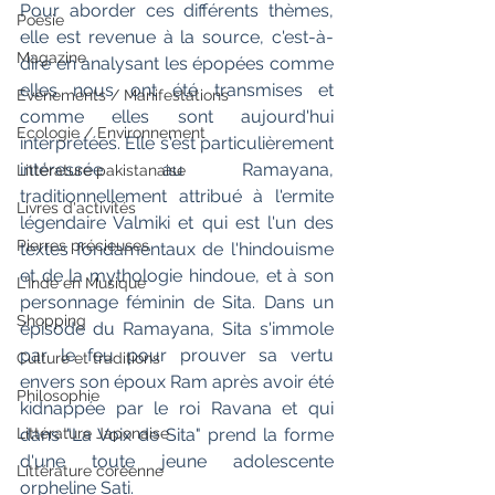
Pour aborder ces différents thèmes, 
Poésie
elle est revenue à la source, c'est-à-
Magazine
dire en analysant les épopées comme 
elles nous ont été transmises et 
Evènements / Manifestations
comme elles sont aujourd'hui 
Ecologie / Environnement
interprétées. Elle s'est particulièrement 
intéressée au Ramayana, 
Littérature pakistanaise
traditionnellement attribué à l'ermite 
Livres d'activités
légendaire Valmiki et qui est l'un des 
Pierres précieuses
textes fondamentaux de l'hindouisme 
et de la mythologie hindoue, et à son 
L'Inde en Musique
personnage féminin de Sita. Dans un 
Shopping
épisode du Ramayana, Sita s'immole 
par le feu pour prouver sa vertu 
Culture et traditions
envers son époux Ram après avoir été 
Philosophie
kidnappée par le roi Ravana et qui 
Littérature Japonaise
dans "La Voix de Sita" prend la forme 
d'une toute jeune adolescente 
Littérature coréenne
orpheline Sati.