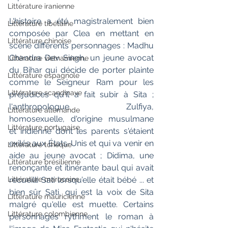
Littérature iranienne
L'histoire a été magistralement bien 
Littérature tibétaine
composée par Clea en mettant en 
Littérature chinoise
scène différents personnages : Madhu 
Chandra Dev Singh, un jeune avocat 
Littérature vietnamienne
du Bihar qui décide de porter plainte 
Littérature espagnole
comme le Seigneur Ram pour les 
Littérature scandinave
préjudices qu'il a fait subir à Sita ; 
l'anthropologue Zulfiya, 
Littérature allemande
homosexuelle, d'origine musulmane 
Littérature portugaise
et indienne dont les parents s'étaient 
exilés aux États-Unis et qui va venir en 
Littérature tchèque
aide au jeune avocat ; Didima, une 
Littérature brésilienne
renonçante et itinérante baul qui avait 
Littérature marocaine
recueilli Sati lorsqu’elle était bébé ... et 
bien sûr Sati, qui est la voix de Sita 
Littérature mauricienne
malgré qu'elle est muette. Certains 
Littérature colombienne
personnages rythment le roman à 