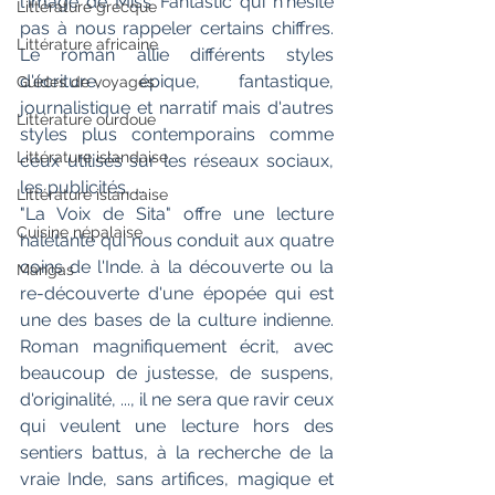
l'image de Miss Fantastic qui n'hésite 
Littérature grecque
pas à nous rappeler certains chiffres. 
Littérature africaine
Le roman allie différents styles 
d'écriture, épique, fantastique, 
Guides de voyages
journalistique et narratif mais d'autres 
Littérature ourdoue
styles plus contemporains comme 
Littérature islandaise
ceux utilisés sur les réseaux sociaux, 
les publicités, ... 
Littérature islandaise
"La Voix de Sita" offre une lecture 
Cuisine népalaise
haletante qui nous conduit aux quatre 
coins de l'Inde. à la découverte ou la 
Mangas
re-découverte d'une épopée qui est 
une des bases de la culture indienne. 
Roman magnifiquement écrit, avec 
beaucoup de justesse, de suspens, 
d'originalité, ..., il ne sera que ravir ceux 
qui veulent une lecture hors des 
sentiers battus, à la recherche de la 
vraie Inde, sans artifices, magique et 