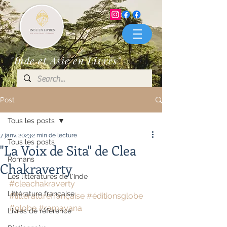
"Inde et Asie en Livres"
Post
Tous les posts
7 janv. 2023
2 min de lecture
Tous les posts
"La Voix de Sita" de Clea
Romans
Chakraverty
Les littératures de l'Inde
#cleachakraverty
Littérature française
#littératurefrançaise
#éditionsglobe
#globe
#ramayana
Livres de référence