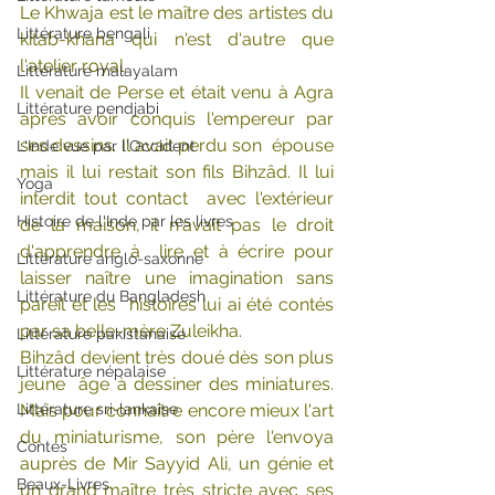
Le Khwaja est le maître des artistes du 
Littérature bengali
kitab-khana qui n'est d'autre que 
l'atelier royal.
Littérature malayalam
Il venait de Perse et était venu à Agra  
Littérature pendjabi
après avoir conquis l'empereur par 
ses dessins. Il avait perdu son  épouse 
L'Inde vue par l'Occident
mais il lui restait son fils Bihzâd. Il lui 
Yoga
interdit tout contact  avec l'extérieur 
Histoire de l'Inde par les livres
de la maison, il n'avait pas le droit 
d'apprendre à  lire et à écrire pour 
Littérature anglo-saxonne
laisser naître une imagination sans 
Littérature du Bangladesh
pareil et les  histoires lui ai été contés 
par sa belle-mère Zuleikha.
Littérature pakistanaise
Bihzâd devient très doué dès son plus 
Littérature népalaise
jeune  âge à dessiner des miniatures. 
Littérature sri-lankaise
Mais pour connaître encore mieux l'art  
du miniaturisme, son père l'envoya 
Contes
auprès de Mir Sayyid Ali, un génie et  
Beaux-Livres
un grand maître très stricte avec ses 