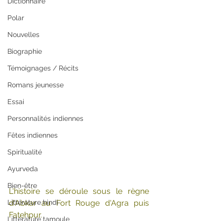
Dictionnaire
Polar
Nouvelles
Biographie
Témoignages / Récits
Romans jeunesse
Essai
Personnalités indiennes
Fêtes indiennes
Spiritualité
Ayurveda
Bien-être
L'histoire se déroule sous le règne 
Littérature hindi
d'Abkar au Fort Rouge d'Agra puis 
Fatehpur.
Littérature tamoule