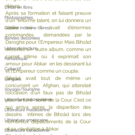
élèves.
L'Inde en films
Après sa formation et faisant preuve 
Photographies
d'un  énorme talent, on lui donnera un 
atelier où il avait d'énormes 
Cuisine indienne (livres)
commandes  demandées par le 
Bandes dessinées
Darogha pour l'Empereur. Mais Bihzâd 
Listes de lecture
dessinait un  autre album, comme un 
carnet intime où il exprimait son 
Fantastique
amour pour Abkar  en les dessinant lui 
Collectif
et l'Empereur comme un couple.
Bihzâd avait tout de même un 
Langues
concurrent un  Afghan, qui attendait 
Voyage/Tourisme
l'occasion d'un faux pas de Bihzâd 
Littérature indonésienne
pour le faire  sortir de la Cour. C'est ce 
qui arriva après la disparition des 
Littérature malaisienne
dessins  intimes de Bihzâd lors des 
Littérature américaine
nombreux déplacements de la Cour 
et sa  révélation à Abkar.
Littérature canadienne