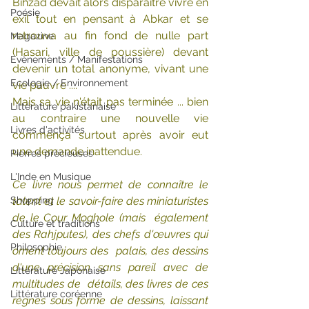
Bihzâd devait alors disparaître vivre en  
Poésie
exil tout en pensant à Abkar et se 
retrouva au fin fond de nulle part  
Magazine
(Hasari, ville de poussière) devant 
Evènements / Manifestations
devenir un total anonyme, vivant une  
Ecologie / Environnement
vie pauvre ....
Mais sa vie n'était pas terminée ... bien 
Littérature pakistanaise
au contraire une nouvelle vie 
Livres d'activités
commença surtout après avoir eut 
une demande inattendue.
Pierres précieuses
L'Inde en Musique
Ce livre nous permet de connaître le  
Shopping
talent et le savoir-faire des miniaturistes 
de le Cour Moghole (mais  également 
Culture et traditions
des Rahjputes), des chefs d'œuvres qui 
Philosophie
ornent toujours des  palais, des dessins 
d'une précision sans pareil avec de 
Littérature Japonaise
multitudes de  détails, des livres de ces 
Littérature coréenne
règnes sous forme de dessins, laissant  