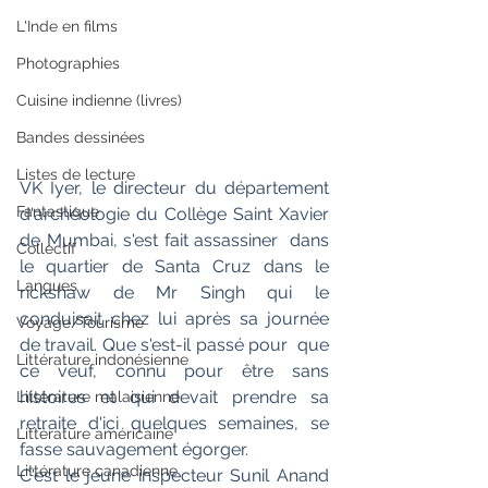
L'Inde en films
Photographies
Cuisine indienne (livres)
Bandes dessinées
Listes de lecture
VK Iyer, le directeur du département  
Fantastique
d'archéologie du Collège Saint Xavier 
de Mumbai, s'est fait assassiner  dans 
Collectif
le quartier de Santa Cruz dans le 
Langues
rickshaw de Mr Singh qui le  
conduisait chez lui après sa journée 
Voyage/Tourisme
de travail. Que s'est-il passé pour  que 
Littérature indonésienne
ce veuf, connu pour être sans 
histoires et qui devait prendre sa  
Littérature malaisienne
retraite d'ici quelques semaines, se 
Littérature américaine
fasse sauvagement égorger.
Littérature canadienne
C'est le jeune inspecteur Sunil Anand 