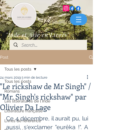
"Inde et Asie en Livres"
Post
Tous les posts
24 mars 2019
3 min de lecture
Tous les posts
"Le rickshaw de Mr Singh" /
Romans
"Mr. Singh's rickshaw" par
Les littératures de l'Inde
Olivier Da Lage
Littérature française
Ce 4 décembre, il aurait pu, lui 
Livres de référence
aussi, s'exclamer "eurêka !". A  