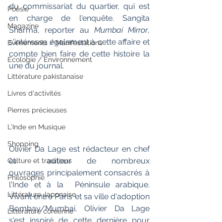
du commissariat du quartier, qui est 
Poésie
en charge de l'enquête. Sangita 
Magazine
Sharma, reporter au 
Mumbai Mirror
, 
s'intéresse également à cette affaire et 
Evènements / Manifestations
compte bien faire de cette histoire la 
Ecologie / Environnement
une du journal.
Littérature pakistanaise
Livres d'activités
Pierres précieuses
L'Inde en Musique
Shopping
Olivier Da Lage est rédacteur en chef 
et  auteur de nombreux 
Culture et traditions
ouvrages principalement consacrés à 
Philosophie
l'Inde et à la  Péninsule arabique. 
Littérature Japonaise
Vivant entre Paris et sa ville d'adoption  
Bombay/Mumbai, Olivier Da Lage 
Littérature coréenne
s'est inspiré de cette dernière pour  