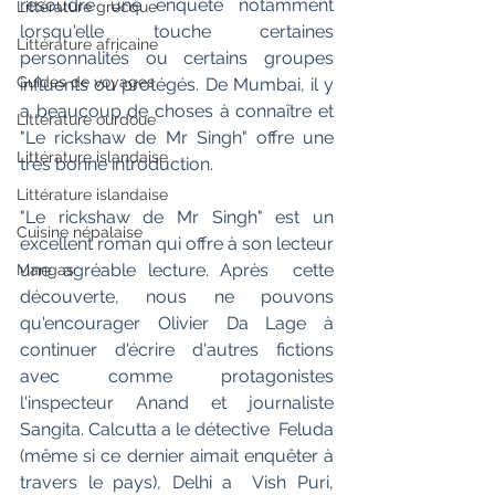
résoudre une enquête notamment 
Littérature grecque
lorsqu'elle touche certaines  
Littérature africaine
personnalités ou certains groupes 
Guides de voyages
influents ou protégés. De Mumbai, il y  
a beaucoup de choses à connaître et 
Littérature ourdoue
"Le rickshaw de Mr Singh" offre une  
Littérature islandaise
très bonne introduction.
Littérature islandaise
"Le rickshaw de Mr Singh" est un  
Cuisine népalaise
excellent roman qui offre à son lecteur 
une agréable lecture. Après  cette 
Mangas
découverte, nous ne pouvons 
qu'encourager Olivier Da Lage à  
continuer d'écrire d'autres fictions 
avec comme protagonistes  
l'inspecteur Anand et journaliste 
Sangita. Calcutta a le détective  Feluda 
(même si ce dernier aimait enquêter à 
travers le pays), Delhi a  Vish Puri, 