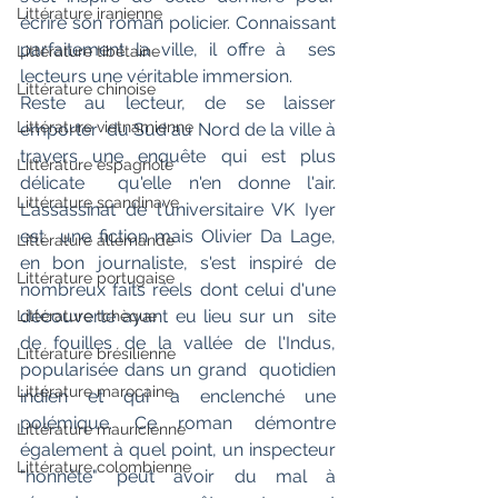
Littérature iranienne
écrire son roman policier. Connaissant 
parfaitement la ville, il offre à  ses 
Littérature tibétaine
lecteurs une véritable immersion.
Littérature chinoise
Reste au lecteur, de se laisser 
Littérature vietnamienne
emporter  du Sud au Nord de la ville à 
travers une enquête qui est plus 
Littérature espagnole
délicate  qu'elle n'en donne l'air. 
Littérature scandinave
L'assassinat de l'universitaire VK Iyer 
est  une fiction mais Olivier Da Lage, 
Littérature allemande
en bon journaliste, s'est inspiré de  
Littérature portugaise
nombreux faits réels dont celui d'une 
découverte ayant eu lieu sur un  site 
Littérature tchèque
de fouilles de la vallée de l'Indus, 
Littérature brésilienne
popularisée dans un grand  quotidien 
Littérature marocaine
indien et qui a enclenché une 
polémique. Ce roman démontre  
Littérature mauricienne
également à quel point, un inspecteur 
Littérature colombienne
"honnête" peut avoir du mal à  