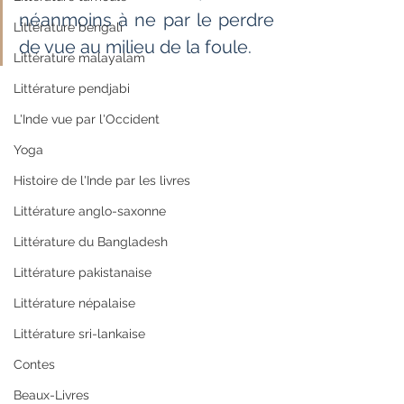
néanmoins à ne par le perdre 
Littérature bengali
de vue au milieu de la foule.
Littérature malayalam
Littérature pendjabi
L'Inde vue par l'Occident
Yoga
Histoire de l'Inde par les livres
Littérature anglo-saxonne
Littérature du Bangladesh
Littérature pakistanaise
Littérature népalaise
Littérature sri-lankaise
Contes
Beaux-Livres