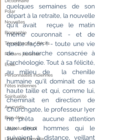
Dictionnaire
quelques semaines de son 
Polar
départ à la retraite, la nouvelle 
Nouvelles
qu'il avait  reçue le matin 
Biographie
même couronnait - et de 
quelle façon ! - toute une vie 
Témoignages / Récits
de  recherche consacrée à 
Romans jeunesse
l'archéologie. Tout à sa félicité, 
Essai
au milieu de  la chenille 
Personnalités indiennes
humaine qu'il dominait de sa 
Fêtes indiennes
haute taille et qui, comme lui,  
Spiritualité
cheminait en direction de 
Ayurveda
Churchgate, le professeur Iyer 
Bien-être
ne prêta  aucune attention 
aux deux hommes qui le 
Littérature hindi
suivaient à distance, veillant  
Littérature tamoule