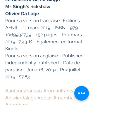
Mr. Singh's rickshaw
Olivier Da Lage
Pour sa version française : Éditions  
AFNIL - 11 mars 2019 - ISBN :  979-
1069932739 - 152 pages - Prix mars  
2019 : 7,43 € - Également en format 
Kindle -
Pour sa version anglaise - Publisher : 
Independently published - Date de 
parution : June 16, 2019 - Prix juillet 
2019 : $7.83
#auteursfrançais
#romanfrançais
#olivierdalage
#polar
#mumbai
#bombay
"Le rickshaw de Mr Singh" est disponible 
sur les sites Amazon de France, des 