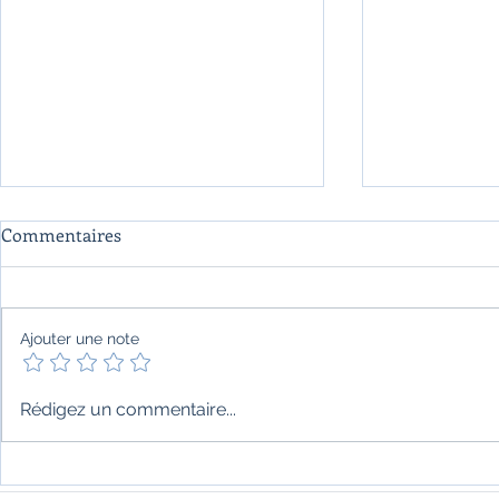
Commentaires
Ajouter une note
"Itihasa" de Aatish Taseer
"La reine de
Rédigez un commentaire...
Parini Shrof