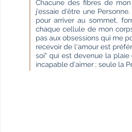
Chacune des fibres de mon ê
Fêtes indiennes
Spiritualité
Ayurveda
j'essaie d'être une Personne. 
pour arriver au sommet, form
Littérature tamoule
Littérature bengali
chaque cellule de mon corps 
pas aux obsessions qui me po
recevoir de l'amour est préfé
L'Inde vue par l'Occident
Yoga
Histoire 
soi" qui est devenue la plaie d
incapable d'aimer ; seule la P
Littérature anglo-saxonne
Littérature du B
Littérature népalaise
Littérature sri-lankaise