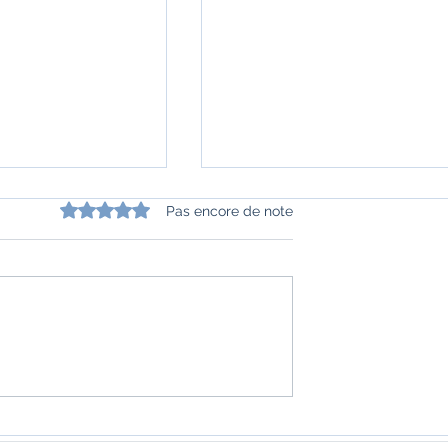
Noté 0 étoile sur 5.
Pas encore de note
s bandits" de
"Les chats au cœur d'ambre
f
de Nilanjana S. Roy