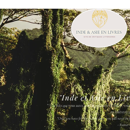
INDE & ASIE EN LIVRES
"Inde et Asie en Li
"
Une fois que vous aurez senti la poussière de l'Inde, vou
en libérerez j
"Once you have felt the Indian dust, you will never be fr
- Rumer 