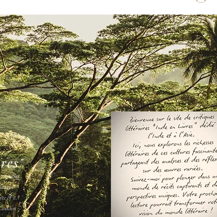
vres"
s ne vous
amais " -
ee of it."
Godden -