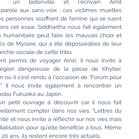
un bidonville et l'écrivain Amit 
 parole aux sans-voix : ces victimes muettes 
 personnes souffrant de famine qui se ruent 
ans cet essai, Siddhartha nous fait également 
humanitaire peut faire les mauvais choix et 
ès de Mysore, qui a été dépossédées de leur 
archie sociale de cette tribu. 
 permis de voyager. Ainsi, il nous invite à 
égion dangereuse de la passe de Khyber, 
an où il s'est rendu à l'occasion de "Forum pour 
". Il nous invite également à rencontrer un 
anobu Fukuoka au Japon.
 petit ouvrage à découvrir car il nous fait 
ellement compter dans nos vies. "Lettres du 
é et nous invite à réfléchir sur nos vies mais 
alisation pour qu'elle bénéficie à tous. Même 
e 20 ans, ils restent encore très actuels.