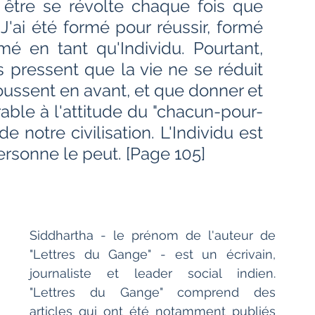
tre se révolte chaque fois que 
Bien-être
Littérature hindi
J'ai été formé pour réussir, formé 
é en tant qu'Individu. Pourtant, 
Littérature malayalam
Littérature pendjabi
pressent que la vie ne se réduit 
ussent en avant, et que donner et 
rable à l'attitude du "chacun-pour-
de l'Inde par les livres
e notre civilisation. L'Individu est 
ersonne le peut. [Page 105]
angladesh
Littérature pakistanaise
Contes
Siddhartha - le prénom de l'auteur de 
"Lettres du Gange" - est un écrivain, 
journaliste et leader social indien. 
"Lettres du Gange" comprend des 
articles qui ont été notamment publiés 