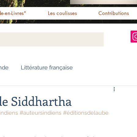
e-en-Livres"
Les coulisses
Contributions
Inde
Littérature française
Nouvelles
Biographie
de Siddhartha
indiens
#auteursindiens
#éditionsdelaube
Essai
Personnalités indiennes