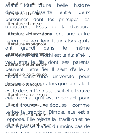
Littérature iranienne
avant tout d'une belle histoire  
d'amour naissante entre deux 
Littérature tibétaine
personnes dont les principes les  
Littérature chinoise
opposaient. Issus de la diaspora 
indienne, tous deux ont une autre 
Littérature vietnamienne
façon  de voir leur futur alors qu'ils 
Littérature espagnole
ont grandi dans le même 
Littérature scandinave
environnement.  Rishi est le fils aîné, il 
veut être le fils dont ses parents 
Littérature allemande
peuvent  être fier. Il s'est d'ailleurs 
Littérature portugaise
inscrit dans une université pour 
devenir  ingénieur alors que son talent 
Littérature tchèque
est le dessin. De plus, il sait et il  trouve 
Littérature brésilienne
cela normal qu'il est important pour 
lui de trouver une épouse,  comme 
Littérature marocaine
l'exige la tradition. Dimple, elle est à 
Littérature mauricienne
l'opposé. Elle rejette la  tradition et ne 
Littérature colombienne
désire pas se marier, du moins pas de 