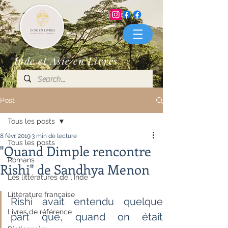
"Inde et Asie en Livres"
Post
Tous les posts
8 févr. 2019
3 min de lecture
Tous les posts
"Quand Dimple rencontre
Romans
Rishi" de Sandhya Menon
Les littératures de l'Inde
Littérature française
Rishi avait entendu quelque 
Livres de référence
part que, quand on était 