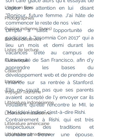
son café glacé alors qu'il essayait de 
capter son attention en lui  disant 
L'Inde en films
"Bonjour, future femme. J'ai hâte de 
Photographies
commencer le reste de nos  vies".
Cuisine indienne (livres)
Dimple a saisit l’opportunité de  
participer à "Insomnia Con 2017" qui a 
Bandes dessinées
lieu un mois et demi durant les  
Listes de lecture
vacances d'été au campus de 
l'Université de San Francisco, afin d'y  
Fantastique
apprendre les bases du 
Collectif
développement web et de prendre de 
Langues
l'avance sur  sa rentrée à Stanford. 
Elle ne savait pas que ses parents 
Voyage/Tourisme
avaient  accepté de l'y envoyer car ils 
Littérature indonésienne
voulaient qu'elle rencontre le MII, le  
"Mari Idéal Indien" c'est-à-dire Rishi.
Littérature malaisienne
Contrairement à Rishi, qui est très  
Littérature américaine
respectueux des traditions et 
souhaiterait trouver une épouse, 
Littérature canadienne