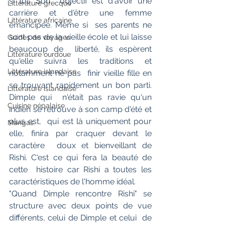
si tôt. Son  objectif est d'avoir une 
Littérature grecque
carrière et d'être une femme 
Littérature africaine
émancipée. Même si  ses parents ne 
sont pas de la vieille école et lui laisse 
Guides de voyages
beaucoup de  liberté, ils espèrent 
Littérature ourdoue
qu'elle suivra les traditions et 
Littérature islandaise
notamment ne pas  finir vieille fille en 
se trouvant rapidement un bon parti. 
Littérature islandaise
Dimple qui  n'était pas ravie qu'un 
Cuisine népalaise
indien se retrouve à son camp d'été et 
plus est,  qui est là uniquement pour 
Mangas
elle, finira par craquer devant le 
caractère  doux et bienveillant de 
Rishi. C'est ce qui fera la beauté de 
cette  histoire car Rishi a toutes les 
caractéristiques de l'homme idéal.
"Quand Dimple rencontre Rishi" se  
structure avec deux points de vue 
différents, celui de Dimple et celui  de 