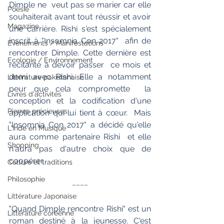
Dimple ne  veut pas se marier car elle 
Poésie
souhaiterait avant tout réussir et avoir  
Magazine
une carrière. Rishi s'est spécialement 
inscrit à "Insomnia Con 2017"  afin de 
Evènements / Manifestations
rencontrer Dimple. Cette dernière est 
Ecologie / Environnement
récitante à devoir passer  ce mois et 
demi avec Rishi. Elle a notamment 
Littérature pakistanaise
peur que cela compromette  la 
Livres d'activités
conception et la codification d'une 
Pierres précieuses
application qui lui tient à cœur.  Mais 
"Insomnia Con 2017" a décidé qu'elle 
L'Inde en Musique
aura comme partenaire Rishi  et elle 
Shopping
n'aura pas d'autre choix que de 
coopérer.
Culture et traditions
Philosophie
~~~~
Littérature Japonaise
"Quand Dimple rencontre Rishi" est un  
Littérature coréenne
roman destiné à la jeunesse. C'est 