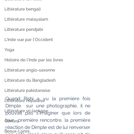
Littérature bengali
Littérature malayalam
Littérature pendjabi
L'Inde vue par l'Occident
Yoga
Histoire de l'Inde par les livres
Littérature anglo-saxonne
Littérature du Bangladesh
Littérature pakistanaise
Quand Rishi a vu la première fois 
Littérature népalaise
Dimple  sur une photographie, il ne 
Littérature sri-lankaise
pouvait pas s'imaginer que lors de 
leur  première rencontre, la première 
Contes
réaction de Dimple est de lui renverser  
Beaux-Livres