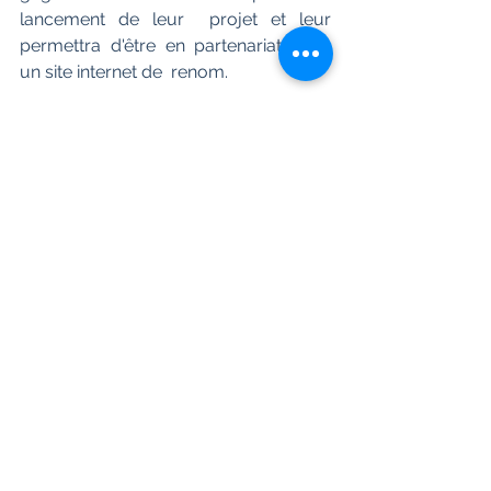
lancement de leur  projet et leur 
permettra d'être en partenariat avec 
un site internet de  renom. 
"Quand Dimple rencontre Rishi" est 
une  charmante histoire, celle d'une 
rencontre entre deux jeunes gens. 
Une  lecture très prenante et très 
attendrissante.