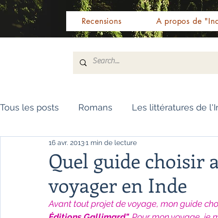
Recensions
A propos de "Ind
Tous les posts
Romans
Les littératures de l'
16 avr. 2013
1 min de lecture
Livres de référence
Dictionnaire
Polar
Quel guide choisir 
voyager en Inde
Témoignages / Récits
Romans jeunesse
Avant tout projet de voyage, mon guide cho
Éditions Gallimard".
 Pour mon voyage, je me