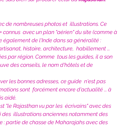
Bien-être
Littérature hindi
ec de nombreuses photos et  illustrations. Ce 
Littérature malayalam
Littérature pendjabi
 + connus  avec un plan "aérien" du site (comme à 
e également de l'Inde dans sa généralité : 
rtisanat, histoire, architecture,  habillement ...
de l'Inde par les livres
assées par région. Comme  tous les guides, il a son 
ouve des conseils, le nom d'hôtels et de 
angladesh
Littérature pakistanaise
ver les bonnes adresses, ce guide  n'est pas 
rmations sont  forcément encore d'actualité ... à 
s aidé.
Contes
est "le Rajasthan vu par les  écrivains" avec des 
ssi des  illustrations anciennes notamment des 
e : partie de chasse de Maharajahs avec des 