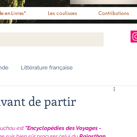
e-en-Livres"
Les coulisses
Contributions
Inde
Littérature française
Nouvelles
Biographie
avant de partir
Essai
Personnalités indiennes
uchou est 
"Encyclopédies des Voyages - 
 suis bien sûr procurer celui du 
Rajasthan.