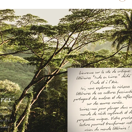
vres"
s ne vous
amais " -
ee of it."
Godden -