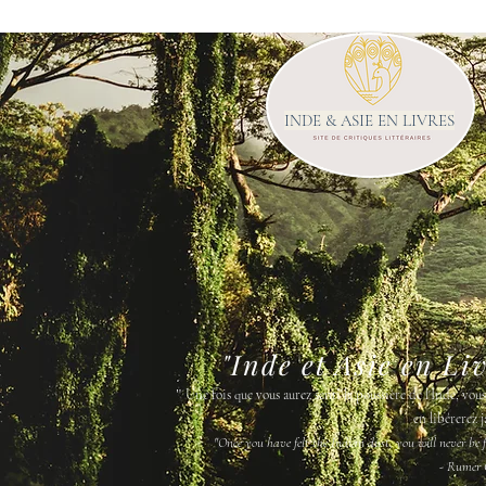
INDE & ASIE EN LIVRES
"Inde et Asie en Li
"
Une fois que vous aurez senti la poussière de l'Inde, vou
en libérerez j
"Once you have felt the Indian dust, you will never be fr
- Rumer 