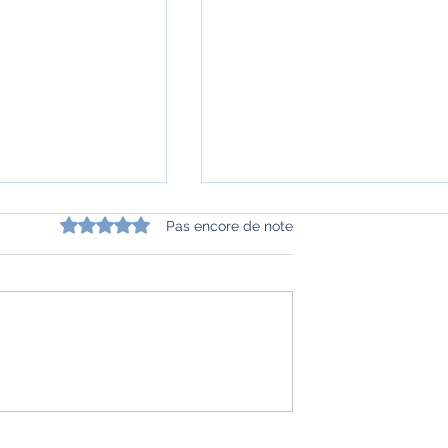
Noté 0 étoile sur 5.
Pas encore de note
ndienne - Petites
"Le chuchotement des
Sylvie Gradeler
pierres" de Colette Poggi