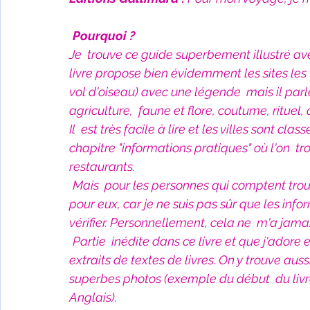
Fêtes indiennes
Spiritualité
Ayurveda
Pourquoi ?
Je  trouve ce guide superbement illustré av
Littérature tamoule
Littérature bengali
livre propose bien évidemment les sites les
vol d'oiseau) avec une légende  mais il parl
agriculture,  faune et flore, coutume, rituel, a
L'Inde vue par l'Occident
Yoga
Histoire 
Il  est très facile à lire et les villes sont cl
chapitre "informations pratiques" où l'on  tr
restaurants.
Littérature anglo-saxonne
Littérature du B
Mais  pour les personnes qui comptent trou
pour eux, car je ne suis pas sûr que les info
vérifier. Personnellement, cela ne  m'a jamai
Littérature népalaise
Littérature sri-lankaise
Partie  inédite dans ce livre et que j'adore 
extraits de textes de livres. On y trouve au
superbes photos (exemple du début  du livr
Anglais).